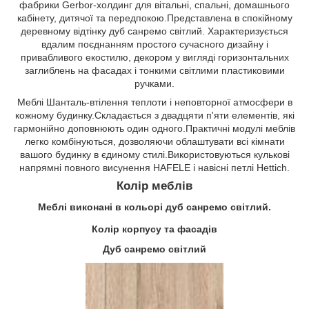
фабрики Gerbor-холдинг для вітальні, спальні, домашнього
кабінету, дитячої та передпокою.Представлена в спокійному
деревному відтінку дуб санремо світлий. Характеризується
вдалим поєднанням простого сучасного дизайну і
привабливого екостилю, декором у вигляді горизонтальних
заглиблень на фасадах і тонкими світлими пластиковими
ручками.
Меблі Шанталь-втілення теплоти і неповторної атмосфери в
кожному будинку.Складається з двадцяти п'яти елементів, які
гармонійно доповнюють один одного.Практичні модулі меблів
легко комбінуються, дозволяючи облаштувати всі кімнати
вашого будинку в єдиному стилі.Використовуються кулькові
напрямні повного висунення HAFELE і навісні петлі Hettich.
Колір меблів
Меблі виконані в кольорі дуб санремо світлий.
Колір корпусу та фасадів
Дуб санремо світлий