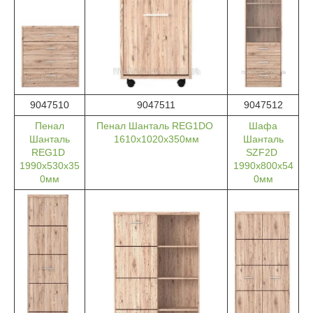
9047510
9047511
9047512
Пенал
Пенал Шанталь REG1DO
Шафа
Шанталь
1610х1020х350мм
Шанталь
REG1D
SZF2D
1990х530х35
1990х800х54
0мм
0мм