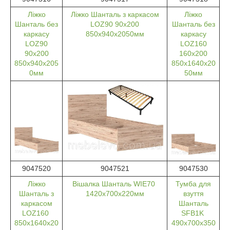
Ліжко
Ліжко Шанталь з каркасом
Ліжко
Шанталь без
LOZ90 90х200
Шанталь без
каркасу
850х940х2050мм
каркасу
LOZ90
LOZ160
90х200
160х200
850х940х205
850х1640х20
0мм
50мм
9047520
9047521
9047530
Ліжко
Вішалка Шанталь WIE70
Тумба для
Шанталь з
1420х700х220мм
взуття
каркасом
Шанталь
LOZ160
SFB1K
850х1640х20
490х700х350