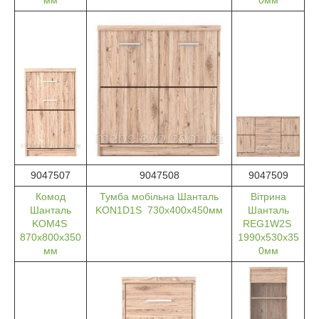
9047507
9047508
9047509
Комод
Тумба мобільна Шанталь
Вітрина
Шанталь
KON1D1S 730х400х450мм
Шанталь
KOM4S
REG1W2S
870х800х350
1990х530х35
мм
0мм