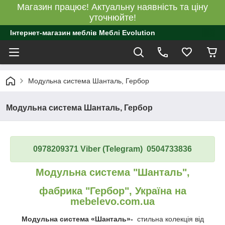
Магазин працює! Актуальну наявність та ціну
уточнюйте!
Інтернет-магазин меблів Меблі Evolution
Модульна система Шанталь, Гербор
Модульна система Шанталь, Гербор
0978209371 Viber (Telegram) 0504733836
Модульна система "Шанталь",
фабрика "Гербор", Україна на
mebelevo.com.ua
Модульна система «Шанталь»-
стильна колекція від