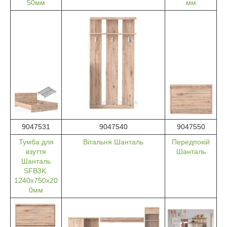
50мм
мм
9047531
9047540
9047550
Тумба для
Вітальня Шанталь
Передпокій
взуття
Шанталь
Шанталь
SFB3K
1240х750х20
0мм