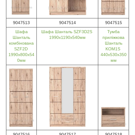
9047513
9047514
9047515
Шафа
Шафа Шанталь SZF3D2S
Тумба
Шанталь
1990х1190х540мм
приліжкова
комбінована
Шанталь
SZF2D
KOM1S
1990х800х54
440х530х350
0мм
мм
9047516
9047517
9047518