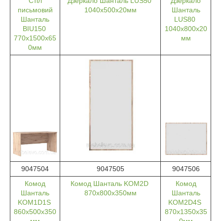
Стіл
Дзеркало Шанталь LUS50
Дзеркало
письмовий
1040х500х20мм
Шанталь
Шанталь
LUS80
BIU150
1040х800х20
770х1500х65
мм
0мм
9047504
9047505
9047506
Комод
Комод Шанталь KOM2D
Комод
Шанталь
870х800х350мм
Шанталь
KOM1D1S
KOM2D4S
860х500х350
870х1350х35
мм
0мм