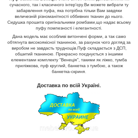
сучасного, так і класичного інтер'єру.Ви можете вибрати ту
забарвлення пуфа, яка потрібна тільки Вам завдяки
величезній різноманітності оббивних тканин до нього.
Сидушка прошита оригінальними ромбами,що надає всьому
пуфу помпезності і елегантності.
Дана модель має особливі витончені форми, а так само
обтягнута високоякісної тканиною, за рахунок чого догляд за
виробом не завдасть труднощів.Пуф складається з ДСП,
обшитий тканиною. Прекрасно поєднується з іншими
елементами комплекту "Венеція", такими як ліжко, тумба
приліжкова, пуф круглий, банкетка з тумбою, а також
банкетка-скриня.
Доставка по всій Україні.