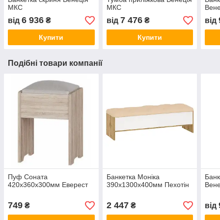
МКС
МКС
Вен
6 936
7 476
від
₴
від
₴
від
Купити
Купити
Подібні товари компанії
Пуф Соната
Банкетка Моніка
Банк
420х360х300мм Еверест
390х1300х400мм Пехотін
Вен
749
2 447
₴
₴
від