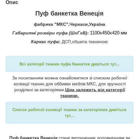
Опис
Пуф банкетка Венеція
фабрика "МКС",Черкаси,Україна
1100x450
x420 мм
Габаритні розміри пуфа (ШхГхВ):
Каркас пуфа:
ДСП,обшита тканиною
Всі категорії тканин пуфа банкетки дивіться тут...
За посиланням можна ознайомитися зі списком робочої
колекції тканин для оббивки меблів МКС, для зручності
розділені за категоріями.
Ціна залежить від категорії
тканини.
Список робочої колекції тканин за категоріями дивіться
тут...
Пуф банкетка Венеція
стане витонченим доповненням як