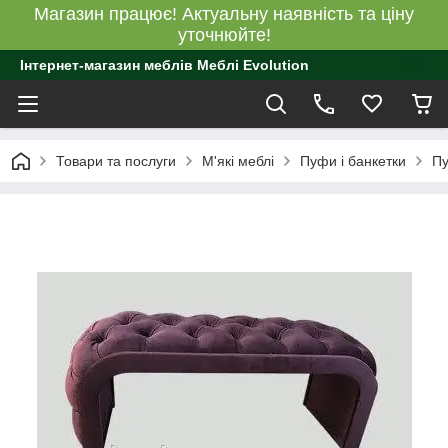
Магазин працює! Актуальну наявність та ціну
уточнюйте!
Інтернет-магазин меблів Меблі Evolution
Товари та послуги
М'які меблі
Пуфи і банкетки
Пу