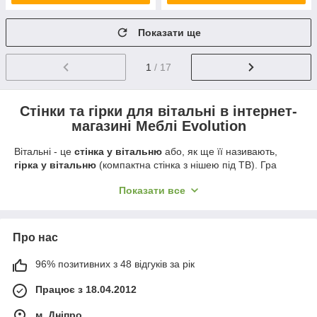
Показати ще
1
/ 17
Стінки та гірки для вітальні в інтернет-
магазині Меблі Evolution
Вітальні - це
стінка у вітальню
або, як ще її називають,
гірка у вітальню
(компактна стінка з нішею під ТВ). Гра
кольору або декор, оригінальний фасад, конструкція або
Показати все
унікальні матеріали - в кожній вітальні є своя родзинка.Однак
ці меблі не повинні навантажувати інтер'єр приміщення, але
повинні стати центром вітальні кімнати і місткою системою
зберігання речей і техніки.
Про нас
Розрізняють наступні типи стінок для віталень:
96% позитивних з 48 відгуків за рік
прямі
(традиційні моделі, розміщуються по довжині
стіни.Як правило, малогабаритні);
Працює з 18.04.2012
кутові
(моделі з секцією кутового типу для економії
м. Дніпро
площі приміщення);