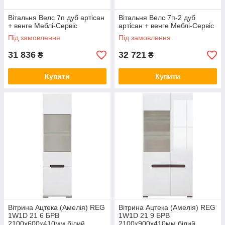
Вітальня Велс 7п дуб артісан
Вітальня Велс 7п-2 дуб
+ венге Меблі-Сервіс
артісан + венге Меблі-Сервіс
Під замовлення
Під замовлення
31 836
32 721
₴
₴
Купити
Купити
Вітрина Ацтека (Амелія) REG
Вітрина Ацтека (Амелія) REG
1W1D 21 6 БРВ
1W1D 21 9 БРВ
2100x600x410мм білий
2100x900x410мм білий