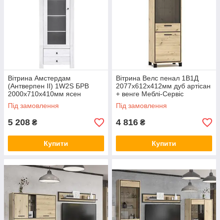
Вітрина Амстердам
Вітрина Велс пенал 1В1Д
(Антверпен II) 1W2S БРВ
2077х612х412мм дуб артісан
2000x710x410мм ясен
+ венге Меблі-Сервіс
сніговий + дуб морений
Під замовлення
Під замовлення
5 208
4 816
₴
₴
Купити
Купити