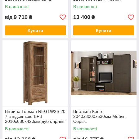
глянець + венге магія
глянець + венге магія
В наявності
В наявності
9 710
13 400
від
₴
₴
Купити
Купити
Вітрина Герман REG1W2S 20
Вітальня Конго
7 з підсвіткою БРВ
2040х3000х530мм Меблі-
2010х680х420мм дуб стірлінг
Сервіс
В наявності
В наявності