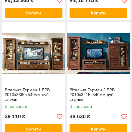
13 360
16 775
від
₴
від
₴
Купити
Купити
Вітальня Герман 1 БРВ
Вітальня Герман 2 БРВ
2010х3360х540мм дуб
2010х3215х540мм дуб
стірлінг
стірлінг
В наявності
В наявності
39 110
38 630
₴
₴
Купити
Купити