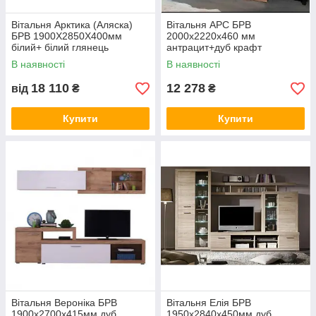
Вітальня Арктика (Аляска)
Вітальня АРС БРВ
БРВ 1900Х2850Х400мм
2000х2220х460 мм
білий+ білий глянець
антрацит+дуб крафт
табако+елегантний сірий
В наявності
В наявності
18 110
12 278
від
₴
₴
Купити
Купити
Вітальня Вероніка БРВ
Вітальня Елія БРВ
1900х2700х415мм дуб
1950х2840х450мм дуб