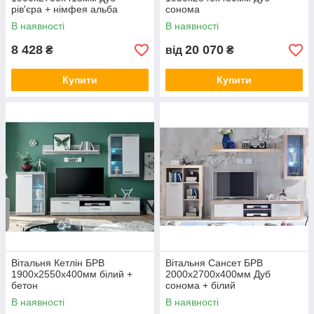
рів'єра + німфея альба
сонома
В наявності
В наявності
8 428
20 070
₴
від
₴
Купити
Купити
Вітальня Кетлін БРВ
Вітальня Сансет БРВ
1900х2550х400мм білий +
2000x2700x400мм Дуб
бетон
сонома + білий
В наявності
В наявності