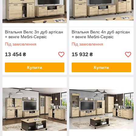
Вітальня Велс 3п дуб артісан
Вітальня Велс 4п дуб артісан
+ венге Меблі-Сервіс
+ венге Меблі-Сервіс
Під замовлення
Під замовлення
13 454
15 932
₴
₴
Купити
Купити