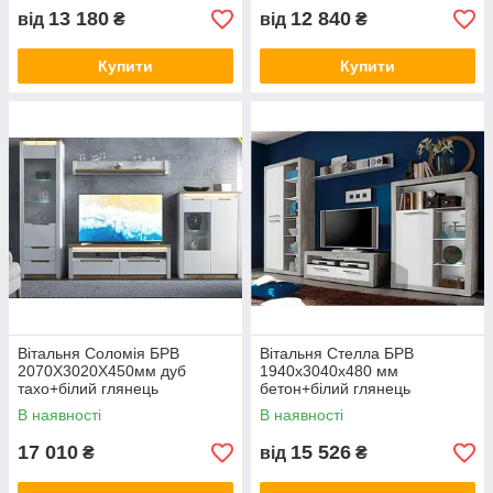
13 180
12 840
від
₴
від
₴
Купити
Купити
Вітальня Соломія БРВ
Вітальня Стелла БРВ
2070Х3020Х450мм дуб
1940х3040х480 мм
тахо+білий глянець
бетон+білий глянець
В наявності
В наявності
17 010
15 526
₴
від
₴