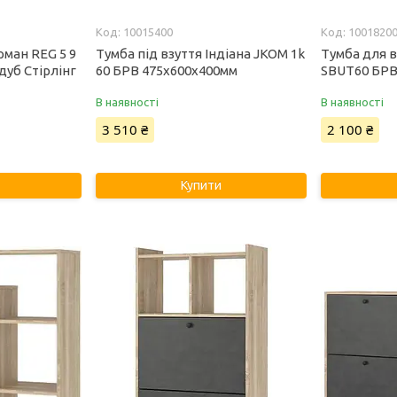
10015400
1001820
рман REG 5 9
Тумба під взуття Індіана JKOM 1k
Тумба для в
дуб Стірлінг
60 БРВ 475х600х400мм
SBUT60 БРВ
В наявності
В наявності
3 510 ₴
2 100 ₴
Купити