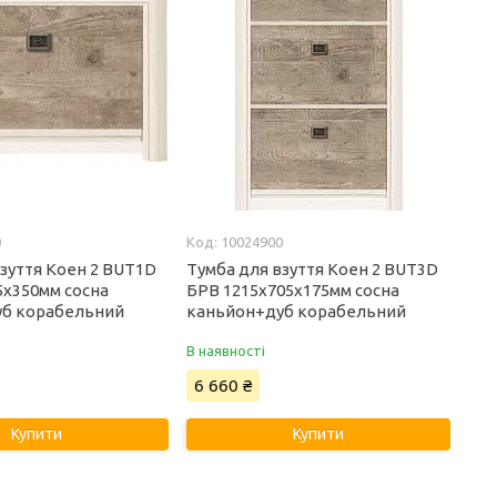
0
10024900
взуття Коен 2 BUT1D
Тумба для взуття Коен 2 BUT3D
5х350мм сосна
БРВ 1215х705х175мм сосна
уб корабельний
каньйон+дуб корабельний
В наявності
6 660 ₴
Купити
Купити