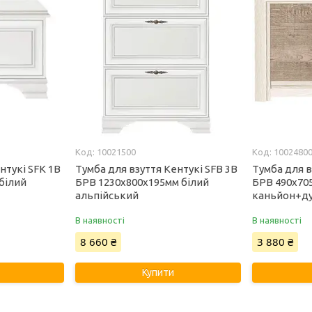
10021500
1002480
нтукі SFK 1B
Тумба для взуття Кентукі SFB 3B
Тумба для 
білий
БРВ 1230х800х195мм білий
БРВ 490х70
альпійський
каньйон+д
В наявності
В наявності
8 660 ₴
3 880 ₴
Купити