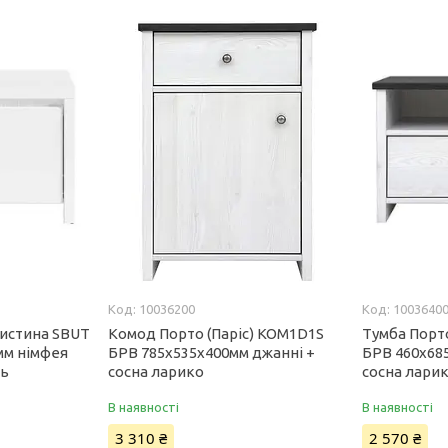
10036200
1003640
ристина SBUT
Комод Порто (Паріс) KOM1D1S
Тумба Порто
мм німфея
БРВ 785х535х400мм джанні +
БРВ 460х68
ць
сосна ларико
сосна лари
В наявності
В наявності
3 310 ₴
2 570 ₴