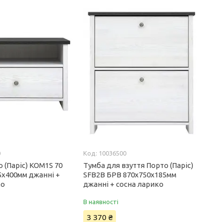
0
10036500
 (Паріс) KOM1S 70
Тумба для взуття Порто (Паріс)
5х400мм джанні +
SFB2B БРВ 870х750х185мм
ко
джанні + сосна ларико
В наявності
3 370 ₴