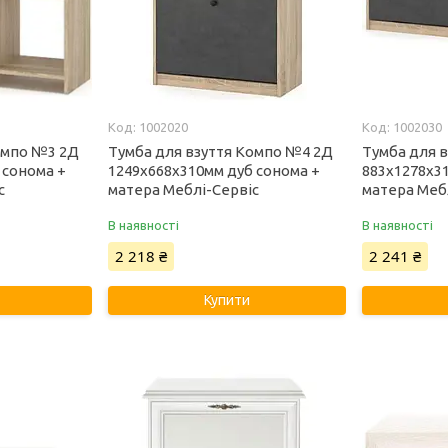
1002020
1002030
омпо №3 2Д
Тумба для взуття Компо №4 2Д
Тумба для 
 сонома +
1249х668х310мм дуб сонома +
883х1278х3
с
матера Меблі-Сервіс
матера Меб
В наявності
В наявності
2 218 ₴
2 241 ₴
Купити