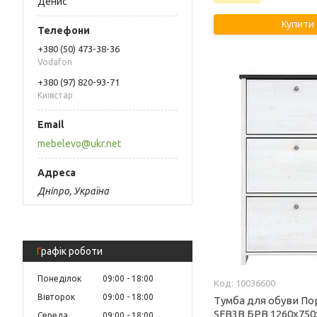
Денис
Купити
+380 (50) 473-38-36
Vodafon
+380 (97) 820-93-71
Київстар
mebelevo@ukr.net
Дніпро, Україна
Графік роботи
Понеділок
09:00
18:00
10036600
Вівторок
09:00
18:00
Тумба для обуви Пор
SFB3B БРВ 1260х75
Середа
09:00
18:00