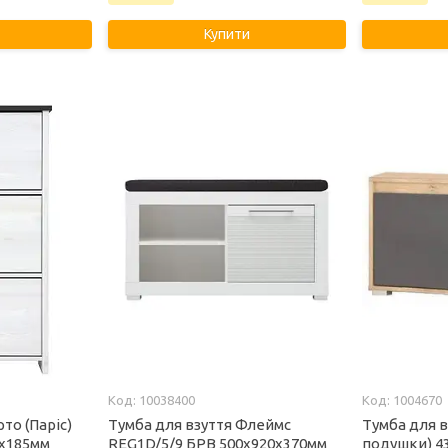
Купити
10038400
1004670
то (Паріс)
Тумба для взуття Флеймс
Тумба для в
0х185мм
REG1D/5/9 БРВ 500х920х370мм
подушки) 4