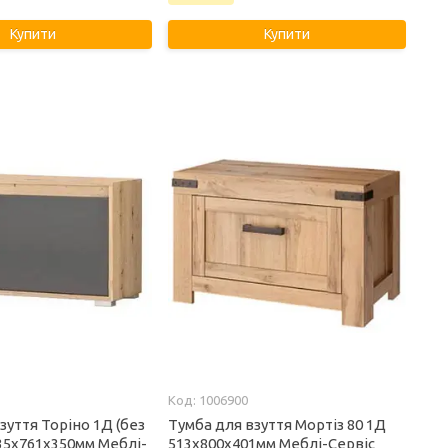
Купити
Купити
1006900
зуття Торіно 1Д (без
Тумба для взуття Мортіз 80 1Д
35х761х350мм Меблі-
513х800х401мм Меблі-Сервіс