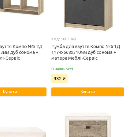
1002040
взуття Компо №5 2Д
Тумба для взуття Компо №6 1Д
13мм дуб сонома +
1174х668х310мм дуб сонома +
лі-Сервіс
матера Меблі-Сервіс
В наявності
932 ₴
Купити
Купити