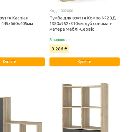
0
1002000
зуття Каспіан
Тумба для взуття Компо №2 3Д
 445х660х405мм
1380х952х310мм дуб сонома +
матера Меблі-Сервіс
В наявності
3 286 ₴
Купити
Купити