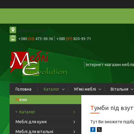
Дніпро, Україна
+380
(50)
473-38-36
+380
(97)
820-93-71
Інтернет-магазин меблів
Головна
Каталог
М'які меблі
Вітальня
Тумби під взу
Каталог
Меблі для кухні
Тут Ви зможете підібр
Меблі для вітальні