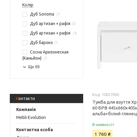
Колір
Дуб Sonoma
1
Дуб артизан + рафія
2
Дуб артизан + рафія
4
Дуб бароко
1
Сосна Аризонеская
(Каньйон)
1
Ще 69
10027000
Контакти
Тумба для взуття Х
60 БРВ 445х660х405
альба+білий гляне
Mebli Evolution
В наявності
1 760 ₴