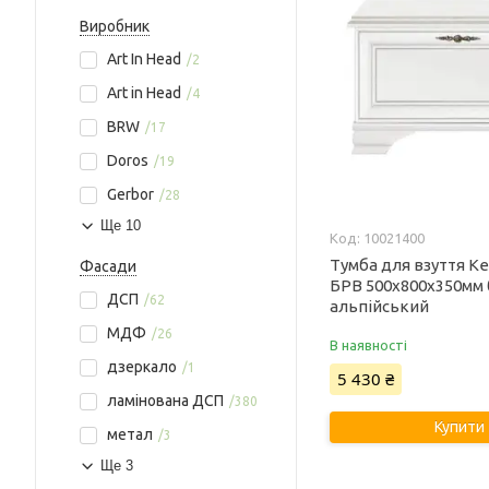
Виробник
Art In Head
2
Art in Head
4
BRW
17
Doros
19
Gerbor
28
Ще 10
10021400
Тумба для взуття Ке
Фасади
БРВ 500х800х350мм 
ДСП
62
альпійський
МДФ
26
В наявності
дзеркало
1
5 430 ₴
ламінована ДСП
380
Купити
метал
3
Ще 3