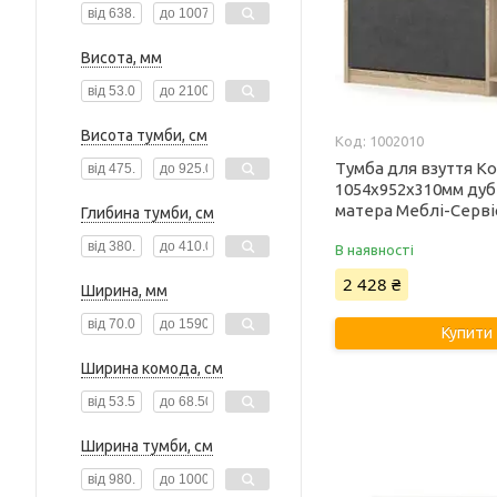
Висота, мм
Висота тумби, см
1002010
Тумба для взуття К
1054х952х310мм дуб
матера Меблі-Серві
Глибина тумби, см
В наявності
2 428 ₴
Ширина, мм
Купити
Ширина комода, см
Ширина тумби, см