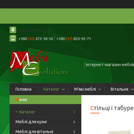
Дніпро, Україна
+380
(50)
473-38-36
+380
(97)
820-93-71
Інтернет-магазин меблів
Головна
Каталог
М'які меблі
Вітальня
Стільці і табур
Каталог
Меблі для кухні
Меблі для вітальні