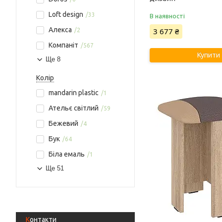
Loft design
33
В наявності
Алекса
3 677 ₴
2
Компаніт
567
Купити
Ще 8
Колір
mandarin plastic
1
Ательє світлий
59
Бежевий
4
Бук
64
Біла емаль
1
Ще 51
Контакти