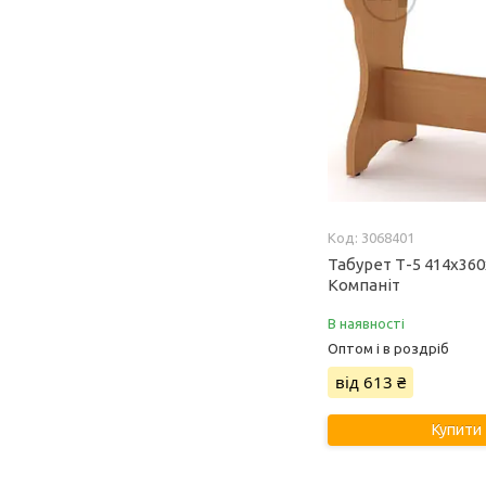
3068401
Табурет Т-5 414х36
Компаніт
В наявності
Оптом і в роздріб
від 613 ₴
Купити