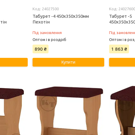
24027500
2402760
Табурет -4 450х350х350мм
Табурет -5
тін
Пехотін
450х350х35
Під замовлення
Під замовлен
Оптом і в роздріб
Оптом і в роз
890 ₴
1 863 ₴
Купити