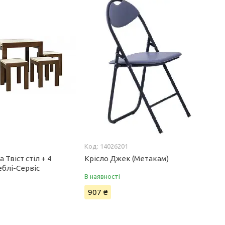
14026201
 Твіст стіл + 4
Крісло Джек (Метакам)
еблі-Сервіс
В наявності
907 ₴