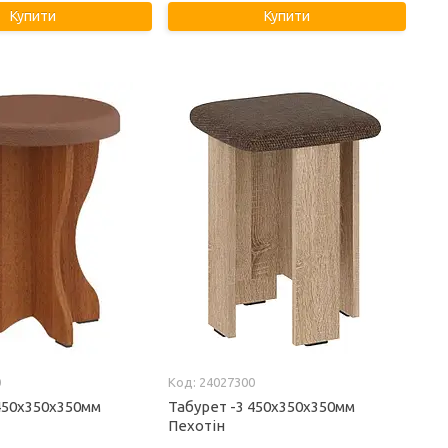
Купити
Купити
0
24027300
450х350х350мм
Табурет -3 450х350х350мм
Пехотін