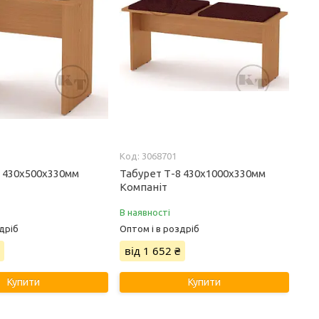
3068701
7 430х500х330мм
Табурет Т-8 430х1000х330мм
Компаніт
В наявності
дріб
Оптом і в роздріб
від 1 652 ₴
Купити
Купити