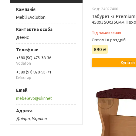
24027400
Табурет -3 Premium
Mebli Evolution
450х350х350мм Пехо
Під замовлення
Денис
Оптом і в роздріб
890 ₴
+380 (50) 473-38-36
Купити
Vodafon
+380 (97) 820-93-71
Київстар
mebelevo@ukr.net
Дніпро, Україна