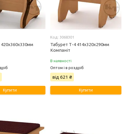
3068301
3 420х360х330мм
Табурет Т-4 414х320х290мм
Компаніт
В наявності
дріб
Оптом і в роздріб
від 621 ₴
Купити
Купити