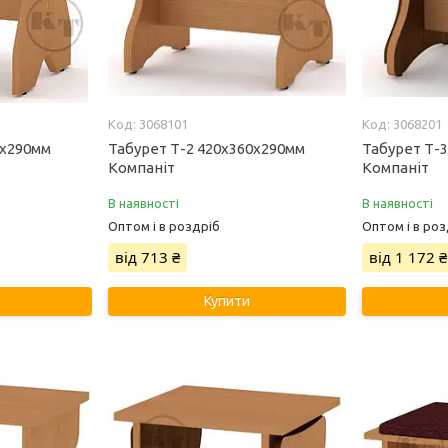
3068101
3068201
0х290мм
Табурет Т-2 420х360х290мм
Табурет Т-
Компаніт
Компаніт
В наявності
В наявності
Оптом і в роздріб
Оптом і в роз
від 713 ₴
від 1 172 ₴
Купити