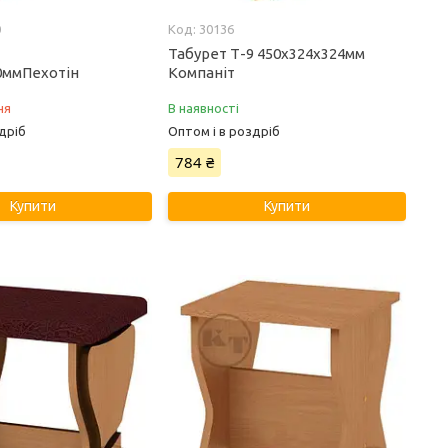
0
30136
Табурет Т-9 450х324х324мм
0ммПехотін
Компаніт
ня
В наявності
дріб
Оптом і в роздріб
784 ₴
Купити
Купити