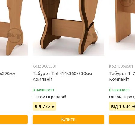
3068501
3068601
0х290мм
Табурет Т-6 414х360х330мм
Табурет Т-
Компаніт
Компаніт
В наявності
В наявності
Оптом і в роздріб
Оптом і в роз
від 772 ₴
від 1 034 ₴
Купити