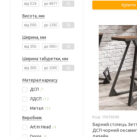
Купити
Висота, мм
Ширина, мм
Ширина табуретки, мм
Матеріал каркасу
ДСП
1
ЛДСП
12
Метал
33
15019200
Виробник
Барний стілець Зет
Art In Head
4
ДСП чорний оксами
дизайн
Doros
6