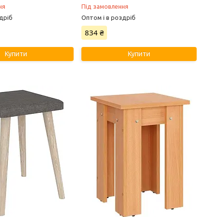
ня
Під замовлення
дріб
Оптом і в роздріб
834 ₴
Купити
Купити