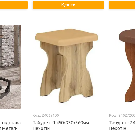
Купити
24027100
2402720
т підстава
Табурет -1 450х330х360мм
Табурет -2 
т Метал-
Пехотін
Пехотін