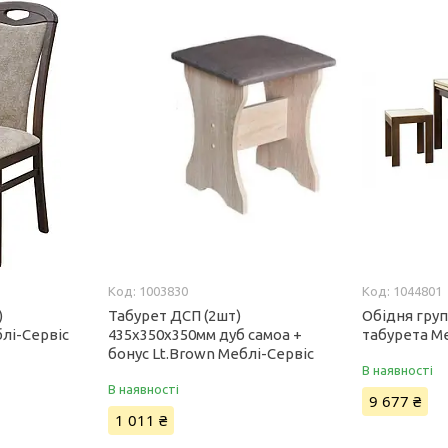
1003830
1044801
)
Табурет ДСП (2шт)
Обідня група
лі-Сервіс
435х350х350мм дуб самоа +
табурета М
бонус Lt.Brown Меблі-Сервіс
В наявності
В наявності
9 677 ₴
1 011 ₴