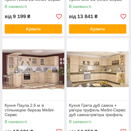
В наявності
В наявності
9 199
13 841
від
₴
від
₴
Купити
Купити
Кухня Паула 2,6 м зі
Кухня Грета дуб самоа +
стільницею береза Меблі-
рів'єра труфель Меблі-Сервіс
Сервіс
дуб самоа+рів'єра трюфель
(2.6 м.)
В наявності
В наявності