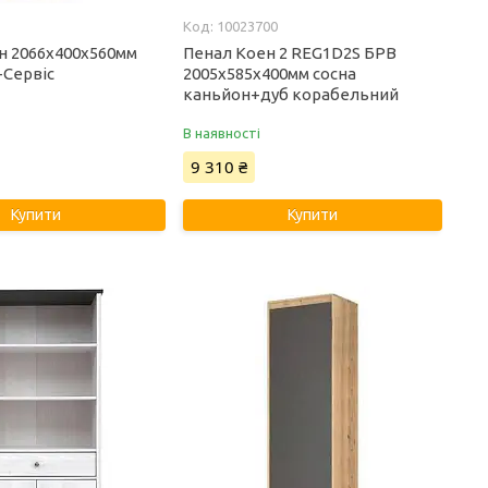
10023700
н 2066х400х560мм
Пенал Коен 2 REG1D2S БРВ
-Сервіс
2005х585х400мм сосна
каньйон+дуб корабельний
В наявності
9 310 ₴
Купити
Купити