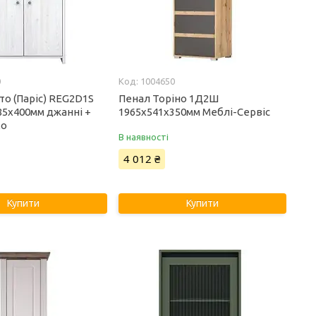
0
1004650
то (Паріс) REG2D1S
Пенал Торіно 1Д2Ш
85х400мм джанні +
1965х541х350мм Меблі-Сервіс
ко
В наявності
4 012 ₴
Купити
Купити