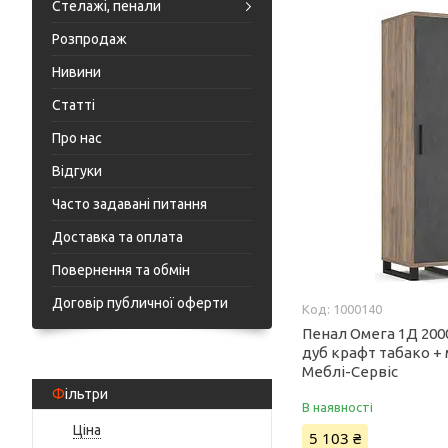
Стелажі, пенали
Розпродаж
Нивини
Статті
Про нас
Відгуки
Часто задавані питання
Доставка та оплата
Повернення та обмін
Договір публичної оферти
1000140
Пенал Омега 1Д 20
дуб крафт табако +
Меблі-Сервіс
Фільтри
В наявності
Ціна
5 103 ₴