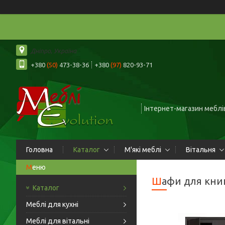
Дніпро, Україна
+380
(50)
473-38-36
+380
(97)
820-93-71
Інтернет-магазин меблів
Головна
Каталог
М'які меблі
Вітальня
Шафи для кни
Каталог
Меблі для кухні
Меблі для вітальні