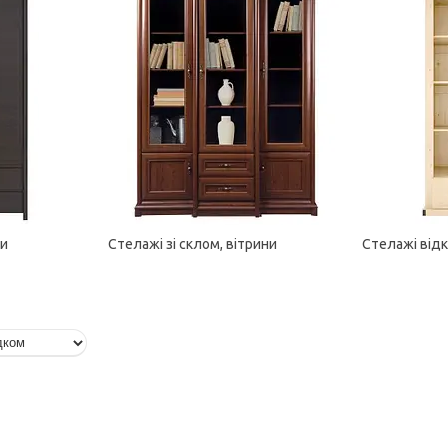
ли
Стелажі зі склом, вітрини
Стелажі відк