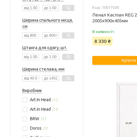
10017500
Пенал Каспіан REG 
Ширина спального місця,
2005х900х405мм
см
В наявності
8 330 ₴
Штанга для одягу, шт.
Купити
Ширина стелажа, мм
Виробник
Art In Head
15
Art in Head
18
BRW
27
Doros
51