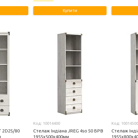
Купити
10014400
1001450
T 2D2S/80
Стелаж Індіана JREG 4so 50 БРВ
Стелаж Інді
м
1955х500х400мм
1955х800х4