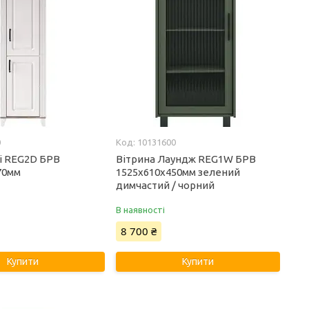
0
10131600
і REG2D БРВ
Вітрина Лаундж REG1W БРВ
70мм
1525х610х450мм зелений
димчастий / чорний
В наявності
8 700 ₴
Купити
Купити