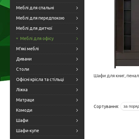
Меблі для спальні
Меблі для передпокою
Меблі для дитчої
Меблі для офісу
М'які меблі
Дивани
Столи
Шафи для книг, пена
Офісні крісла та стільці
Ліжка
Матраци
Комоди
Шафи
Шафи-купе