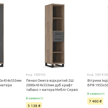
1000150
1001410
00х434х553мм
Пенал Омега відкритий 2Ш
Вітрина Інд
 матера
2000х434х553мм дуб крафт
БРВ 1955x5
табако + матера Меблі-Сервіс
В наявності
В наявності
7 460 ₴
5 138 ₴