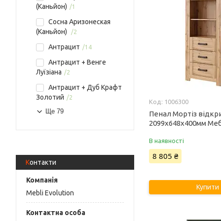
(Каньйон)
1
Сосна Аризонеская
(Каньйон)
2
Антрацит
14
Антрацит + Венге
Луїзіана
2
Антрацит + Дуб Крафт
Золотий
2
1006300
Ще 79
Пенал Мортіз відкр
2099х648х400мм Меб
В наявності
8 805 ₴
Контакти
Купити
Mebli Evolution