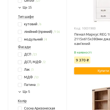
Gerbor
27
Ще 15
Тип шафи
кутовий
6
10031900
лінійний (прямий)
156
Пенал Маркус REG 1
2115х615х380мм джа
модульний
4
кам'яний
Фасади
В наявності
ДСП
23
9 370 ₴
ДСП, МДФ
2
Лак
3
Купити
МДФ
53
Патина
3
Ще 5
Колір
Сосна Аризонеская