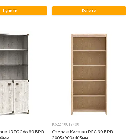
Купити
Купити
0
10017400
ана JREG 2do 80 БРВ
Стелаж Каспіан REG 90 БРВ
00мм
2005х900х405мм