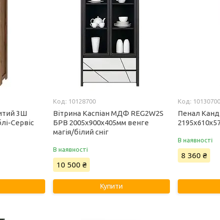
10128700
1013070
итий 3Ш
Вітрина Каспіан МДФ REG2W2S
Пенал Канд
лі-Сервіс
БРВ 2005х900х405мм венге
2195х610х5
магія/білий сніг
В наявності
В наявності
8 360 ₴
10 500 ₴
Купити