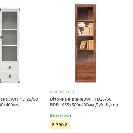
0
10014101
іана JWIT 1D 2S/50
Вітрина Індіана JWIT1D2S/50
00x400мм
БРВ 1955х500х400мм Дуб Шутер
В наявності
8 760 ₴