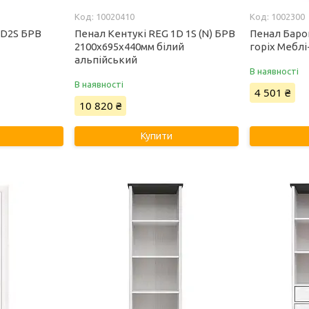
10020410
1002300
2D2S БРВ
Пенал Кентукі REG 1D 1S (N) БРВ
Пенал Баро
2100х695х440мм білий
горіх Меблі
альпійський
В наявності
В наявності
4 501 ₴
10 820 ₴
Купити