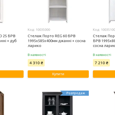
10035000
1003510
D 2S БРВ
Стелаж Порто REG 60 БРВ
Стелаж Пор
нні + дуб
1995х585х400мм джанні + сосна
БРВ 1995х8
ларико
сосна лари
В наявності
В наявності
4 310 ₴
7 210 ₴
Купити
Розпродаж