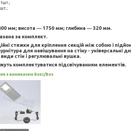
1шт.;
шт.;
00 мм; висота ― 1750 мм; глибина ― 320 мм.
азана за комплект.
йні стяжки для кріплення секцій між собою і підйо
рнітура для навішування на стіну - універсальні д
 види стін і регулювальні вушка.
жуть комплектуватися підсвічуванням елементів.
ння з вимикачем Бокс/Box