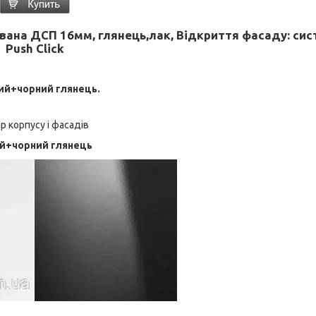
ована ДСП 16мм, глянець,лак,
Відкриття фасаду
: си
Push Click
лий+чорний глянець.
р корпусу і фасадів
ий+чорний глянець