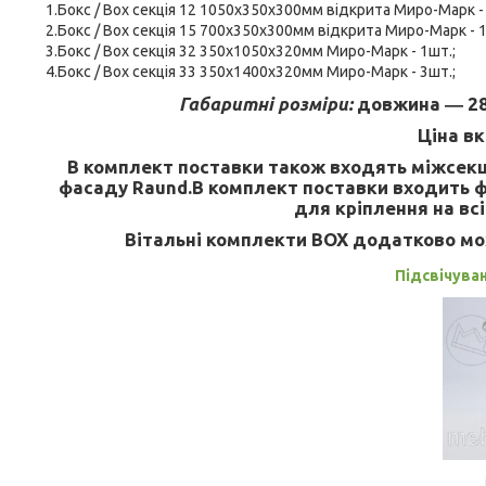
1.Бокс / Box секція 12 1050х350х300мм відкрита Миро-Марк - 
2.Бокс / Box секція 15 700х350х300мм відкрита Миро-Марк - 1
3.Бокс / Box секція 32 350х1050х320мм Миро-Марк - 1шт.;
4.Бокс / Box секція 33 350х1400х320мм Миро-Марк - 3шт.;
Габаритні розміри:
довжина ― 28
Ціна вк
В комплект поставки також входять міжсекці
фасаду Raund.В комплект поставки входить фу
для кріплення на всі
Вітальні комплекти BOX додатково мо
Підсвічува