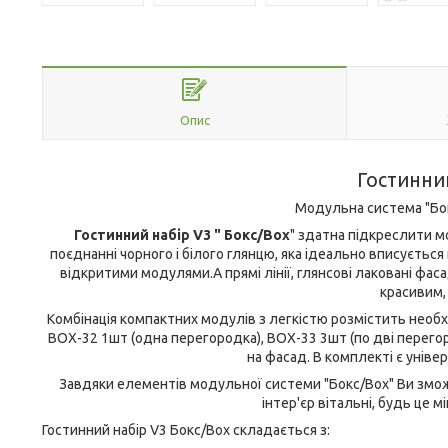
Опис
Гостинний
Модульна система "Бок
Гостинний набір V3 "
Бокс/Box
" здатна підкреслити мо
поєднанні чорного і білого глянцю, яка ідеально вписується
відкритими модулями.А прямі лінії, глянсові лаковані фаса
красивим,
Комбінація компактних модулів з легкістю розмістить необхі
BOX-32 1шт (одна перегородка), BOX-33 3шт (по дві перег
на фасад. В комплекті є уніве
Завдяки елементів модульної системи "Бокс/Box" Ви змож
інтер'єр вітальні, будь це м
Гостинний набір V3 Бокс/Box складається з: