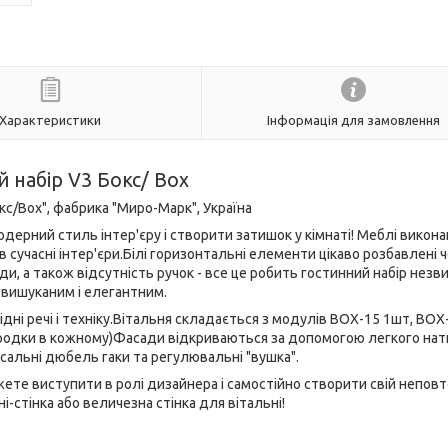
Характеристики
Інформація для замовлення
 набір V3 Бокс/ Box
с/Box", фабрика "Миро-Марк", Україна
дерний стиль інтер'єру і створити затишок у кімнаті! Меблі викона
 в сучасні інтер'єри.Білі горизонтальні елементи цікаво розбавлені
ди, а також відсутність ручок - все це робить гостинний набір незв
 вишуканим і елегантним.
дні речі і техніку.Вітальня складається з модулів BOX-15 1шт, BOX
ородки в кожному)Фасади відкриваються за допомогою легкого нат
рсальні дюбель гаки та регулювальні "вушка".
ете виступити в ролі дизайнера і самостійно створити свій непов
іні-стінка або величезна стінка для вітальні!