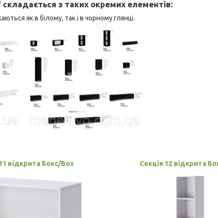
 складається з таких окремих елементів:
ься як в білому, так і в чорному глянці.
11 відкрита Бокс/Box
Секція 12 відкрита Бо