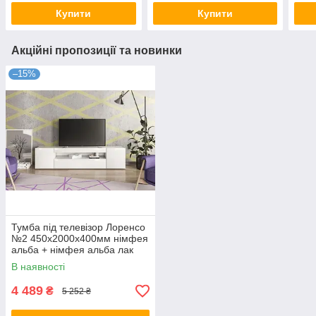
Купити
Купити
Акційні пропозиції та новинки
–15%
Тумба під телевізор Лоренсо
№2 450х2000х400мм німфея
альба + німфея альба лак
Світ меблів склад
В наявності
4 489
₴
5 252 ₴