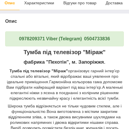
Опис
Характеристики
Відгуки про товар
Доставка
Опис
0978209371 Viber (Telegram) 0504733836
Тумба під телевізор "Міраж"
фабрика "Пехотін", м. Запоріжжя.
Тумба під телевізор "Міраж"
організовує гарний інтер'єр
спальні або вітальні, який відображає ваші уявлення про
ідеальне приміщення.Гармонійна кольорова гама допоможе
Вам підібрати найкращий варіант під ваш інтер'єр.А маленькі
елегантні ніжки з ясена в поєднанні з колірним рішенням
підкреслюють незвичайну красу і елегантність всієї тумби.
Широка тумба відрізняється не тільки чудовим стилем, але і
функціональністю.Вона виготовлена з містким закритим
відділенням зліва, а також двома висувними шухлядами на
роликових напрямних і двома відкритими нішами справа.
Виріб дозволить розмістити безліч книг, журналів і досить