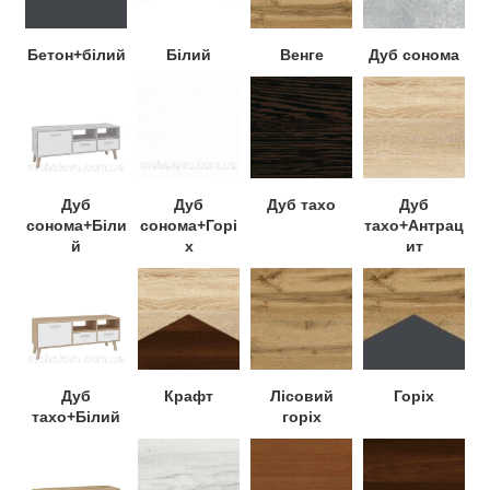
Бетон+білий
Білий
Венге
Дуб сонома
Дуб
Дуб
Дуб тахо
Дуб
соно
ма+Біли
сонома+Горі
тахо+Антрац
й
х
ит
Дуб
Крафт
Лісовий
Горіх
тахо+Білий
горіх