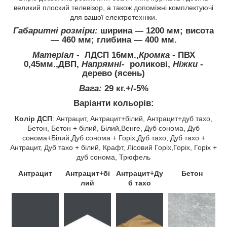
великий плоский телевізор, а також допоміжні комплектуючі
для вашої електротехніки.
Габаритні розміри:
ширина ― 1200 мм; висота
― 460 мм; глибина ― 400 мм.
Матеріал
- ЛДСП 16мм.,
Кромка
- ПВХ
0,45мм.,ДВП,
Напрямні
- роликові,
Ніжки
-
дерево (ясень)
Вага:
29 кг.+/-5%
Варіанти кольорів:
Колір ДСП
: Антрацит, Антрацит+білий, Антрацит+дуб тахо,
Бетон, Бетон + білий, Білий,Венге, Дуб сонома, Дуб
сонома+Білий,Дуб сонома + Горіх,Дуб тахо, Дуб тахо +
Антрацит, Дуб тахо + білий, Крафт, Лісовий Горіх,Горіх, Горіх +
дуб сонома, Трюфель
Антрацит
Антрацит+бі
Антрацит+Ду
Бетон
лий
б тахо