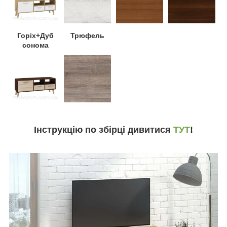
Горіх+Дуб
Трюфель
сонома
Інструкцію по збірці дивитися
ТУТ
!