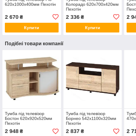
620х1000х400мм Пехотін
Колорадо 620х700х420мм
Бос
Пехотін
Пехо
2 670
2 336
2 9
₴
₴
Купити
Купити
Подібні товари компанії
Тумба під телевізор
Тумба під телевізор
Тумб
Бостон 620х920х520мм
Борнео 542х1100х320мм
470х
Пехотін
Пехотін
2 948
2 837
2 7
₴
₴