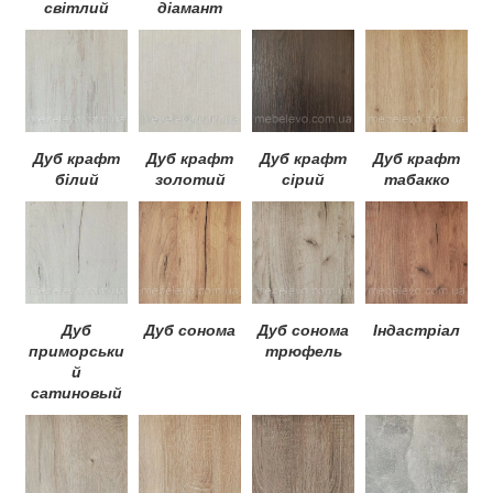
світлий
діамант
Дуб крафт
Дуб крафт
Дуб крафт
Дуб крафт
білий
золотий
сірий
табакко
Дуб
Дуб сонома
Дуб сонома
Індастріал
приморськи
трюфель
й
сатиновый