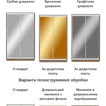
Срібне дзеркало
Бронзове
Графітове
дзеркало
дзеркало
Стандарт
За додаткову
За додаткову
плату
плату
Варіанти піскоструминної обробки
Стандарт
Дзеркальний
Малюнок в
малюнок з
дзеркальному
матовим фоном
відображенні