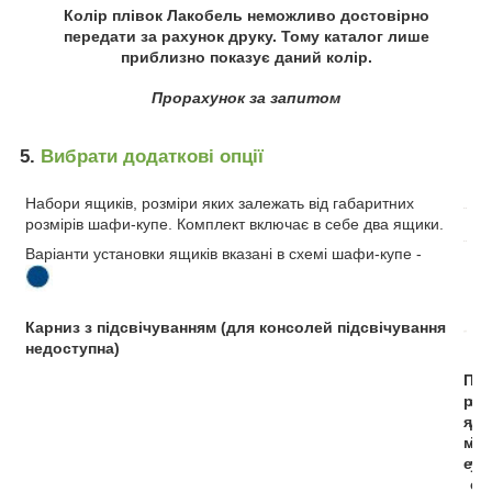
Колір плівок Лакобель неможливо достовірно
передати за рахунок друку. Тому каталог лише
приблизно показує даний колір.
Прорахунок за запитом
5.
Вибрати додаткові опції
Набори ящиків, розміри яких залежать від габаритних
розмірів шафи-купе. Комплект включає в себе два ящики.
Варіанти установки ящиків вказані в схемі шафи-купе -
Карниз з підсвічуванням (для консолей підсвічування
недоступна)
П
Р
р
а
я
д
м
і
е
у
с