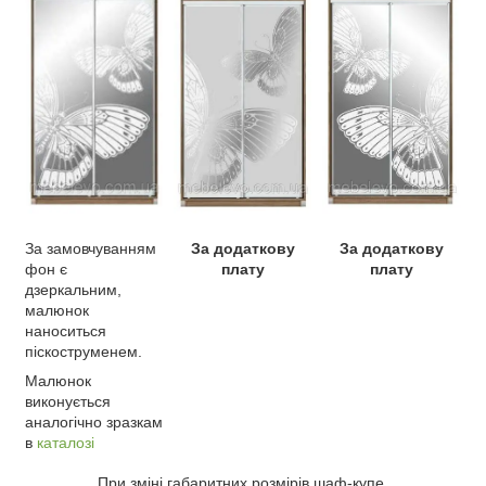
За замовчуванням
За додаткову
За додаткову
фон є
плату
плату
дзеркальним,
малюнок
наноситься
піскоструменем.
Малюнок
виконується
аналогічно зразкам
в
каталозі
При зміні габаритних розмірів шаф-купе,