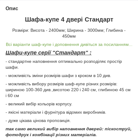
Опис
Шафа-купе 4 двері Стандарт
Розміри: Висота - 2400мм; Ширина - 3000мм; Глибина -
450мм
Всі варіанти шаф-купе і доповнення дивіться за посиланням...
Шафи-купе серії "Стандарт" :
- стандартне наповнення оптимально розподіляє простір
шафи.
- можливість зміни розмірів шафи з кроком в 10 див.
- можливість вибору розмірів шаф-купе різних розмірів:
шириною 100-360 див.,висотою 220 і 240 см, глибиною 45 см
і 60 см
- великий вибір кольорів корпусу.
- якісні матеріали і фурнітура відомих виробників.
- дуже цікава цінова пропозиція.
так само великий вибір наповнення дверей: піскоструй,
фотодрук і комбінації різних матеріалів.