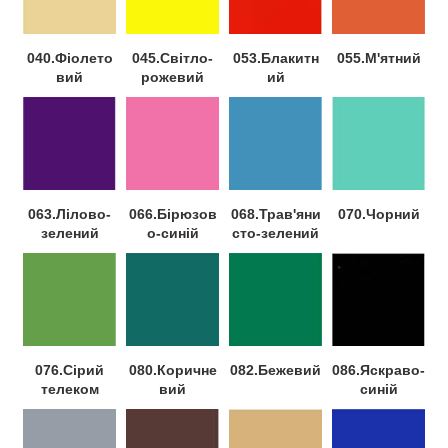
040.Фіолето
045.Світло-
053.Блакитн
055.М'ятний
вий
рожевий
ий
063.Лілово-
066.Бірюзов
068.Трав'яни
070.Чорний
зелений
о-синій
сто-зелений
076.Сірий
080.Коричне
082.Бежевий
086.Яскраво-
телеком
вий
синій