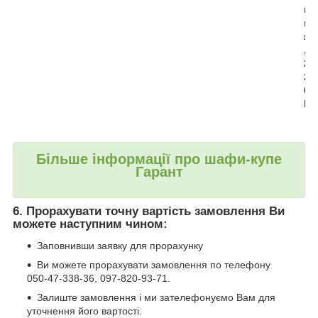
н
н
я
,
2
2
0
В
Більше інформації про шафи-купе
Гарант
6. Прорахувати точну вартість замовлення Ви
можете наступним чином:
Заповнивши заявку для прорахунку
Ви можете прорахувати замовлення по телефону
050-47-338-36, 097-820-93-71.
Залиште замовлення і ми зателефонуємо Вам для
уточнення його вартості.