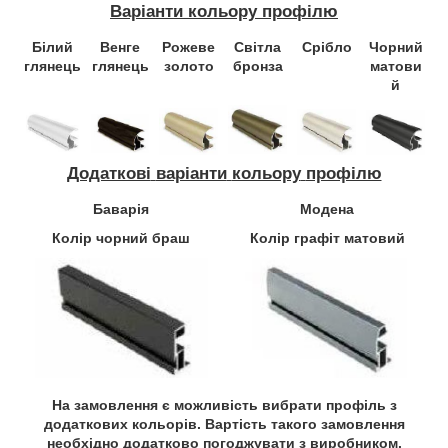
Варіанти кольору профілю
Білий
Венге
Рожеве
Світла
Срібло
Чорний
глянець
глянець
золото
бронза
матови
й
Додаткові
варіанти
кольору
профілю
Баварія
Модена
Колір чорний браш
Колір графіт матовий
На замовлення є можливість вибрати профіль з
додаткових кольорів.
Вартість
такого замовлення
необхідно додатково
погоджувати
з виробником.