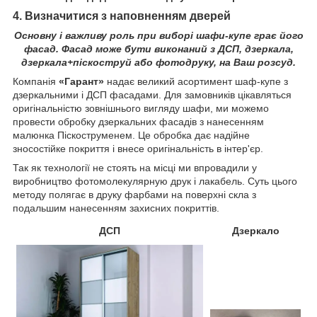
4. Визначитися з наповненням дверей
Основну і важливу роль при виборі шафи-купе грає його
фасад. Фасад може бути виконаний з ДСП, дзеркала,
дзеркала+піскоструй або фотодруку, на Ваш розсуд.
Компанія
«Гарант»
надає великий асортимент шаф-купе з
дзеркальними і ДСП фасадами. Для замовників цікавляться
оригінальністю зовнішнього вигляду шафи, ми можемо
провести обробку дзеркальних фасадів з нанесенням
малюнка Піскоструменем. Це обробка дає надійне
зносостійке покриття і внесе оригінальність в інтер'єр.
Так як технології не стоять на місці ми впровадили у
виробництво фотомолекулярную друк і лакабель. Суть цього
методу полягає в друку фарбами на поверхні скла з
подальшим нанесенням захисних покриттів.
ДСП
Дзеркало