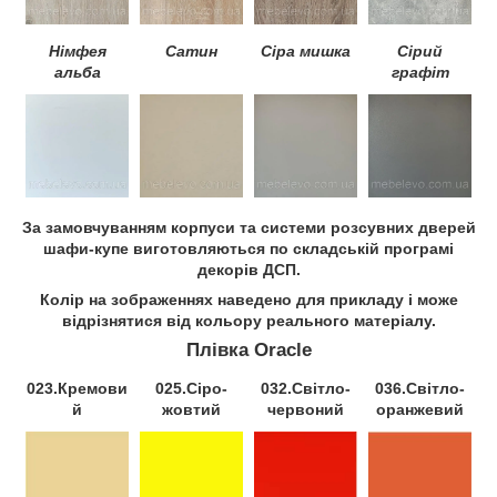
Німфея
Сатин
Сіра мишка
Сірий
альба
графіт
За замовчуванням корпуси та системи розсувних дверей
шафи-купе виготовляються по складській програмі
декорів ДСП.
Колір на зображеннях наведено для прикладу і може
відрізнятися від кольору реального матеріалу.
Плівка Oracle
023.Кремови
025.Сіро-
032.Світло-
036.Світло-
й
жовтий
червоний
оранжевий