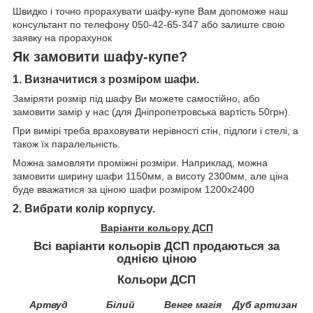
Швидко і точно прорахувати шафу-купе Вам допоможе наш
консультант по телефону 050-42-65-347 або залиште свою
заявку на прорахунок
Як замовити шафу-купе?
1. Визначитися з розміром шафи.
Заміряти розмір під шафу Ви можете самостійно, або
замовити замір у нас (для Дніпропетровська вартість 50грн).
При вимірі треба враховувати нерівності стін, підлоги і стелі, а
також їх паралельність.
Можна замовляти проміжні розміри. Наприклад, можна
замовити ширину шафи 1150мм, а висоту 2300мм, але ціна
буде вважатися за ціною шафи розміром 1200х2400
2. Вибрати колір корпусу.
Варіанти кольору ДСП
Всі
варіанти
кольорів
ДСП
продаються
за
однією
ціною
Кольори ДСП
Артвуд
Білий
Венге магія
Дуб артизан