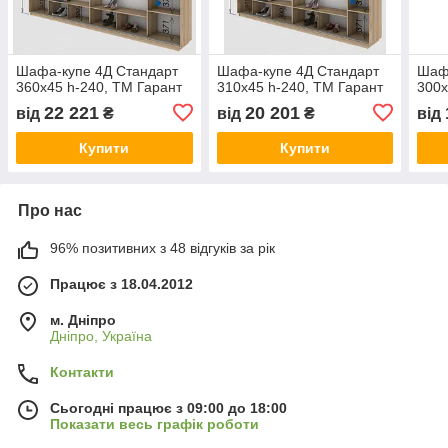
Шафа-купе 4Д Стандарт
Шафа-купе 4Д Стандарт
Шаф
360х45 h-240, ТМ Гарант
310х45 h-240, ТМ Гарант
300х
22 221
20 201
від
₴
від
₴
від
Купити
Купити
Про нас
96% позитивних з 48 відгуків за рік
Працює з 18.04.2012
м. Дніпро
Дніпро, Україна
Контакти
Сьогодні працює з 09:00 до 18:00
Показати весь графік роботи