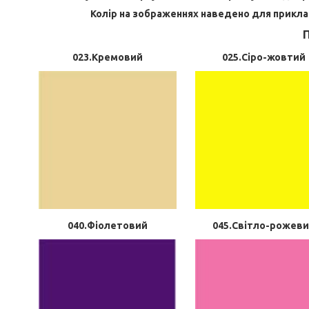
Колір на зображеннях наведено для приклад
П
023.Кремовий
025.Сіро-жовтий
040.Фіолетовий
045.Світло-рожев