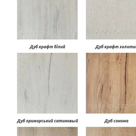
Дуб крафт білий
Дуб крафт золоти
Дуб приморський сатиновый
Дуб сонома