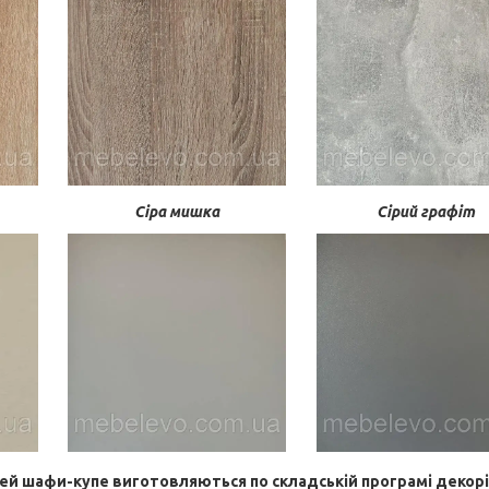
Сіра мишка
Сірий графіт
ей шафи-купе виготовляються по складській програмі декор