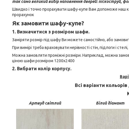
так само великий вибір наповнення дверей: піскоструй, фот
Швидко і точно прорахувати шафу-купе Вам допоможе наш к
прорахунок
Як замовити шафу-купе?
1. Визначитися з розміром шафи.
Заміряти розмір під шафу Ви можете самостійно, або замовит
При вимірі треба враховувати нерівності стін, підлоги і стелі,
Можна замовляти проміжні розміри. Наприклад, можна замов
ціною шафи розміром 1200х2400
2. Вибрати колір корпусу.
Вар
Всі
варіанти
кольорів
Артвуд світлий
Білий діамант