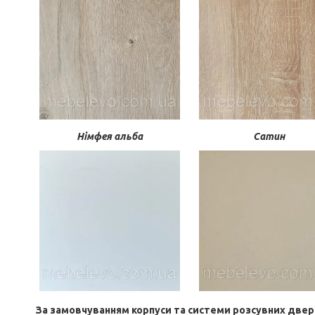
Німфея альба
Сатин
За замовчуванням корпуси та системи розсувних двер