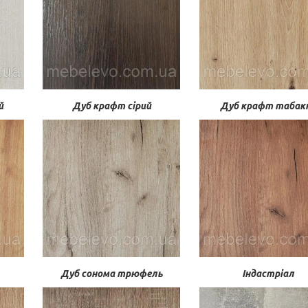
й
Дуб крафт сірий
Дуб крафт табак
Дуб сонома трюфель
Індастріал