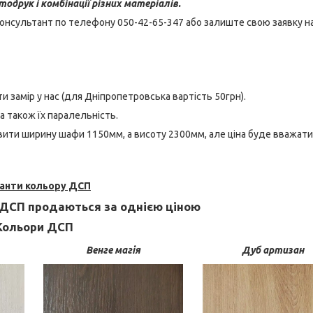
одрук і комбінації різних матеріалів.
онсультант по телефону 050-42-65-347 або залиште свою заявку н
и замір у нас (для Дніпропетровська вартість 50грн).
 а також їх паралельність.
ити ширину шафи 1150мм, а висоту 2300мм, але ціна буде вважати
іанти кольору ДСП
ДСП
продаються
за однією
ціною
Кольори ДСП
Венге магія
Дуб артизан