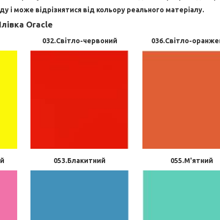
у і може відрізнятися від кольору реального матеріалу.
лівка Oracle
032.Світло-червоний
036.Світло-оранже
ий
053.Блакитний
055.М'ятний