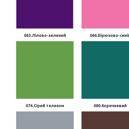
063.Лілово-зелений
066.Бірюзово-сині
076.Сірий телеком
080.Коричневий