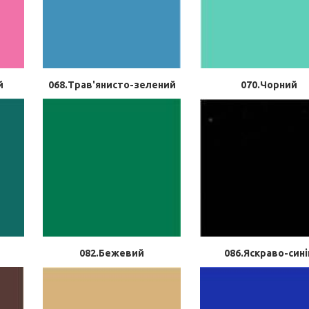
й
068.Трав'янисто-зелений
070.Чорний
082.Бежевий
086.Яскраво-сині