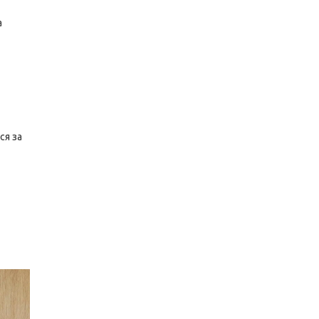
а
ся за