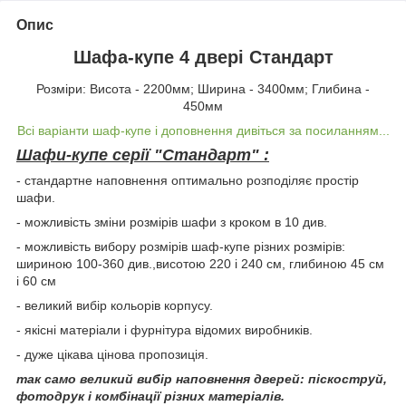
Опис
Шафа-купе 4 двері Стандарт
Розміри: Висота - 2200мм; Ширина - 3400мм; Глибина -
450мм
Всі варіанти шаф-купе і доповнення дивіться за посиланням...
Шафи-купе серії "Стандарт" :
- стандартне наповнення оптимально розподіляє простір
шафи.
- можливість зміни розмірів шафи з кроком в 10 див.
- можливість вибору розмірів шаф-купе різних розмірів:
шириною 100-360 див.,висотою 220 і 240 см, глибиною 45 см
і 60 см
- великий вибір кольорів корпусу.
- якісні матеріали і фурнітура відомих виробників.
- дуже цікава цінова пропозиція.
так само великий вибір наповнення дверей: піскоструй,
фотодрук і комбінації різних матеріалів.