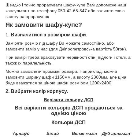
Швидко і точно прорахувати шафу-купе Вам допоможе наш
консультант по телефону 050-42-65-347 або залиште свою
заявку на прорахунок
Як замовити шафу-купе?
1. Визначитися з розміром шафи.
Заміряти розмір під шафу Ви можете самостійно, або
замовити замір у нас (для Дніпропетровська вартість 50грн).
При вимірі треба враховувати нерівності стін, підлоги і стелі, а
також їх паралельність.
Можна замовляти проміжні розміри. Наприклад, можна
замовити ширину шафи 1150мм, а висоту 2300мм, але ціна
буде вважатися за ціною шафи розміром 1200х2400
2. Вибрати колір корпусу.
Варіанти кольору ДСП
Всі
варіанти
кольорів
ДСП
продаються
за
однією
ціною
Кольори ДСП
Артвуд
Білий
Венге магія
Дуб артизан