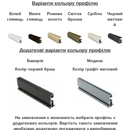
Варіанти кольору профілю
Білий
Венге
Рожеве
Світла
Срібло
Чорний
глянець
глянець
золото
бронза
матови
й
Додаткові
варіанти
кольору
профілю
Баварія
Модена
Колір чорний браш
Колір графіт матовий
На замовлення є можливість вибрати профіль з
додаткових кольорів.
Вартість
такого замовлення
необхідно додатково
погоджувати
з виробником.