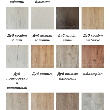
світлий
діамант
Дуб крафт
Дуб крафт
Дуб крафт
Дуб крафт
білий
золотий
сірий
табакко
Дуб
Дуб сонома
Дуб сонома
Індастріал
приморськи
трюфель
й
сатиновый