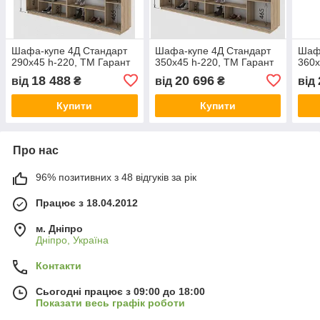
Шафа-купе 4Д Стандарт
Шафа-купе 4Д Стандарт
Шаф
290х45 h-220, ТМ Гарант
350х45 h-220, ТМ Гарант
360х
18 488
20 696
від
₴
від
₴
від
Купити
Купити
Про нас
96% позитивних з 48 відгуків за рік
Працює з 18.04.2012
м. Дніпро
Дніпро, Україна
Контакти
Сьогодні працює з 09:00 до 18:00
Показати весь графік роботи