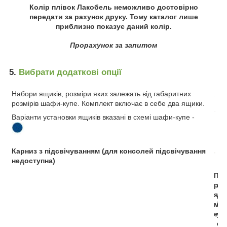
Колір плівок Лакобель неможливо достовірно
передати за рахунок друку. Тому каталог лише
приблизно показує даний колір.
Прорахунок за запитом
5.
Вибрати додаткові опції
Набори ящиків, розміри яких залежать від габаритних
розмірів шафи-купе. Комплект включає в себе два ящики.
Варіанти установки ящиків вказані в схемі шафи-купе -
Карниз з підсвічуванням (для консолей підсвічування
недоступна)
П
Р
р
а
я
д
м
і
е
у
с