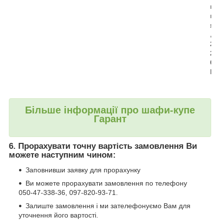
н
н
я
,
2
2
0
В
Більше інформації про шафи-купе
Гарант
6. Прорахувати точну вартість замовлення Ви
можете наступним чином:
Заповнивши заявку для прорахунку
Ви можете прорахувати замовлення по телефону
050-47-338-36, 097-820-93-71.
Залиште замовлення і ми зателефонуємо Вам для
уточнення його вартості.