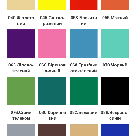
040.Фіолето
045.Світло-
053.Блакитн
055.М'ятний
вий
рожевий
ий
063.Лілово-
066.Бірюзов
068.Трав'яни
070.Чорний
зелений
о-синій
сто-зелений
076.Сірий
080.Коричне
082.Бежевий
086.Яскраво-
телеком
вий
синій