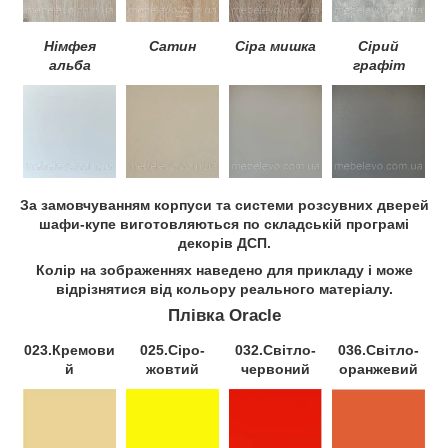
Німфея
Сатин
Сіра мишка
Сірий
альба
графіт
За замовчуванням корпуси та системи розсувних дверей
шафи-купе виготовляються по складській програмі
декорів ДСП.
Колір на зображеннях наведено для прикладу і може
відрізнятися від кольору реального матеріалу.
Плівка Oracle
023.Кремови
025.Сіро-
032.Світло-
036.Світло-
й
жовтий
червоний
оранжевий