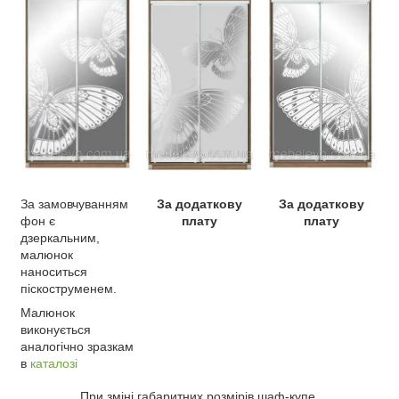
За замовчуванням
За додаткову
За додаткову
фон є
плату
плату
дзеркальним,
малюнок
наноситься
піскоструменем.
Малюнок
виконується
аналогічно зразкам
в
каталозі
При зміні габаритних розмірів шаф-купе,