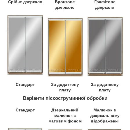
Срібне дзеркало
Бронзове
Графітове
дзеркало
дзеркало
Стандарт
За додаткову
За додаткову
плату
плату
Варіанти піскоструминної обробки
Стандарт
Дзеркальний
Малюнок в
малюнок з
дзеркальному
матовим фоном
відображенні