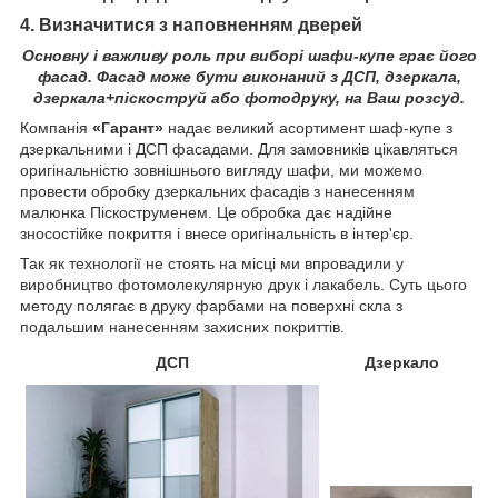
4. Визначитися з наповненням дверей
Основну і важливу роль при виборі шафи-купе грає його
фасад. Фасад може бути виконаний з ДСП, дзеркала,
дзеркала+піскоструй або фотодруку, на Ваш розсуд.
Компанія
«Гарант»
надає великий асортимент шаф-купе з
дзеркальними і ДСП фасадами. Для замовників цікавляться
оригінальністю зовнішнього вигляду шафи, ми можемо
провести обробку дзеркальних фасадів з нанесенням
малюнка Піскоструменем. Це обробка дає надійне
зносостійке покриття і внесе оригінальність в інтер'єр.
Так як технології не стоять на місці ми впровадили у
виробництво фотомолекулярную друк і лакабель. Суть цього
методу полягає в друку фарбами на поверхні скла з
подальшим нанесенням захисних покриттів.
ДСП
Дзеркало