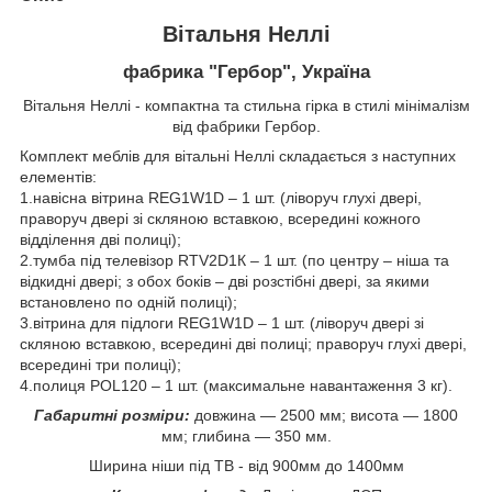
Вітальня Неллі
фабрика "Гербор", Україна
Вітальня Неллі - компактна та стильна гірка в стилі мінімалізм
від фабрики Гербор.
Комплект меблів для вітальні Неллі складається з наступних
елементів:
1.навісна вітрина REG1W1D – 1 шт. (ліворуч глухі двері,
праворуч двері зі скляною вставкою, всередині кожного
відділення дві полиці);
2.тумба під телевізор RTV2D1К – 1 шт. (по центру – ніша та
відкидні двері; з обох боків – дві розстібні двері, за якими
встановлено по одній полиці);
3.вітрина для підлоги REG1W1D – 1 шт. (ліворуч двері зі
скляною вставкою, всередині дві полиці; праворуч глухі двері,
всередині три полиці);
4.полиця POL120 – 1 шт. (максимальне навантаження 3 кг).
Габаритні розміри:
довжина ― 2500 мм; висота ― 1800
мм; глибина ― 350 мм.
Ширина ніши під ТВ - від 900мм до 1400мм