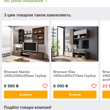
Всі умови повернення
З цим товаром також замовляють
Вітальня Кватро
Вітальня Юка
Віта
1900х2000х405мм Гербор
1850х1800х370мм Гербор
196
ансб
кори
8 980
6 090
23 
₴
₴
Купити
Купити
Подібні товари компанії