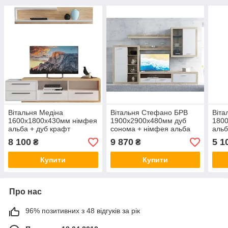
Вітальня Медіна
Вітальня Стефано БРВ
Віта
1600х1800х430мм німфея
1900х2900х480мм дуб
180
альба + дуб крафт
сонома + німфея альба
альб
золотий Гербор
Гер
8 100
9 870
5 1
₴
₴
Купити
Купити
Про нас
96% позитивних з 48 відгуків за рік