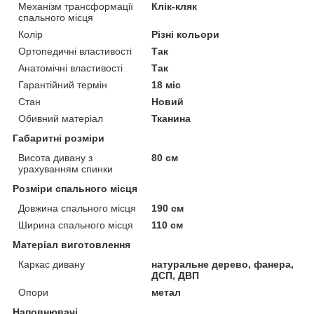
Механізм трансформації
Клік-кляк
спального місця
Колір
Різні кольори
Ортопедичні властивості
Так
Анатомічні властивості
Так
Гарантійний термін
18 міс
Стан
Новий
Обивний матеріал
Тканина
Габаритні розміри
Висота дивану з
80 см
урахуванням спинки
Розміри спального місця
Довжина спального місця
190 см
Ширина спального місця
110 см
Матеріал виготовлення
Каркас дивану
натуральне дерево, фанера,
ДСП, ДВП
Опори
метал
Наповнювачі