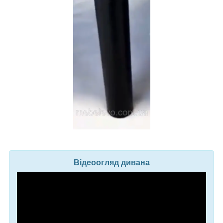
Відеоогляд дивана