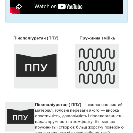
Пінополіуретан (ППУ)
Пружинна змійка
Пінополіуретан ( ППУ)
― екологічно чистий
матеріал, головні переваги якого ― висока
еластичність, довговічність і гіпоалергенність-
надає пружності та комфорту. Він менше
пружинить і створює більш жорстку поверхню
для сну тих, хто відчуває себе на такій