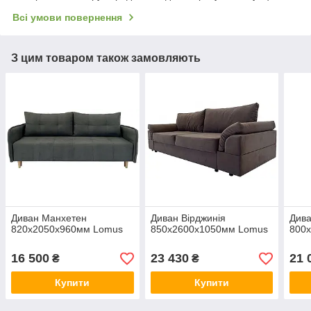
Всі умови повернення
З цим товаром також замовляють
Диван Манхетен
Диван Вірджинія
Див
820х2050х960мм Lomus
850х2600х1050мм Lomus
800
16 500
23 430
21 
₴
₴
Купити
Купити