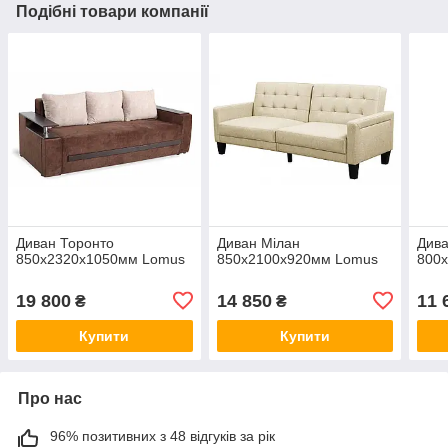
Подібні товари компанії
Диван Торонто
Диван Мілан
Дива
850х2320х1050мм Lomus
850х2100х920мм Lomus
800
19 800
14 850
11 
₴
₴
Купити
Купити
Про нас
96% позитивних з 48 відгуків за рік