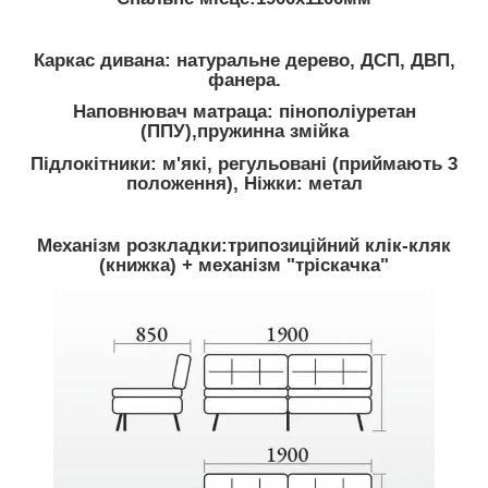
Каркас дивана
: натуральне дерево, ДСП, ДВП,
фанера.
Наповнювач матраца
: пінополіуретан
(ППУ),пружинна змійка
Підлокітники
: м'які, регульовані (приймають 3
положення),
Ніжки
: метал
Механізм розкладки
:трипозиційний клік-кляк
(книжка) + механізм "тріскачка"