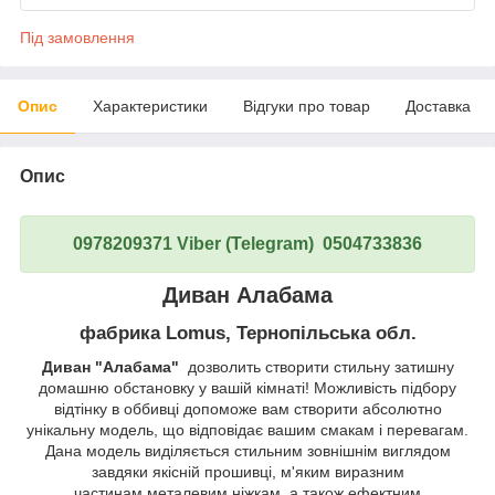
Під замовлення
Опис
Характеристики
Відгуки про товар
Доставка
Опис
0978209371 Viber (Telegram) 0504733836
Диван Алабама
фабрика Lomus, Тернопільська обл.
Диван "Алабама"
дозволить створити стильну затишну
домашню обстановку у вашій кімнаті! Можливість підбору
відтінку в оббивці допоможе вам створити абсолютно
унікальну модель, що відповідає вашим смакам і перевагам.
Дана модель виділяється стильним зовнішнім виглядом
завдяки якісній прошивці, м'яким виразним
частинам,металевим ніжкам, а також ефектним