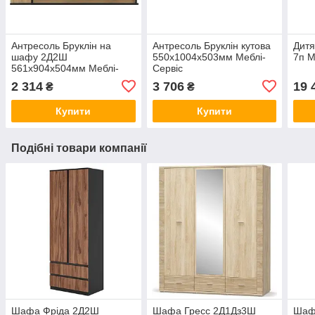
Антресоль Бруклін на
Антресоль Бруклін кутова
Дитя
шафу 2Д2Ш
550х1004х503мм Меблі-
7п М
561х904х504мм Меблі-
Сервіс
Сервіс
2 314
3 706
19 
₴
₴
Купити
Купити
Подібні товари компанії
Шафа Фріда 2Д2Ш
Шафа Гресс 2Д1Дз3Ш
Шаф