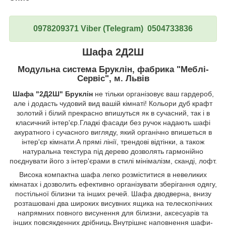
0978209371 Viber (Telegram) 0504733836
Шафа 2Д2Ш
Модульна система Бруклін, фабрика "Меблі-
Сервіс", м. Львів
Шафа "2Д2Ш" Бруклін
не тільки організовує ваш гардероб,
але і додасть чудовий вид вашій кімнаті! Кольори дуб крафт
золотий і білий прекрасно впишуться як в сучасний, так і в
класичний інтер'єр.Гладкі фасади без ручок надають шафі
акуратного і сучасного вигляду, який органічно впишеться в
інтер'єр кімнати.А прямі лінії, трендові відтінки, а також
натуральна текстура під дерево дозволять гармонійно
поєднувати його з інтер'єрами в стилі мінімалізм, сканді, лофт.
Висока компактна шафа легко розміститися в невеликих
кімнатах і дозволить ефективно організувати зберігання одягу,
постільної білизни та інших речей. Шафа дводверна, внизу
розташовані два широких висувних ящика на телескопічних
напрямних повного висунення для білизни, аксесуарів та
інших повсякденних дрібниць.Внутрішнє наповнення шафи-