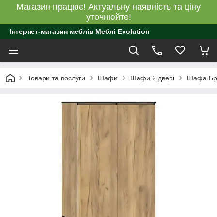
Магазин працює! Актуальну наявність та ціну
уточнюйте!
Інтернет-магазин меблів Меблі Evolution
Товари та послуги
Шафи
Шафи 2 двері
Шафа Бру