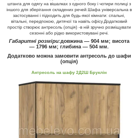
штанга для одягу на вішалках з одного боку і чотири полиці з
іншого для зберігання складених речей.Шафа універсальна в
застосуванні і підходить для будь-якої кімнати: спальні,
вітальні, передпокою, дитячої та навіть офісу.Додатковий
простір створює антресоль (опція) -в ній зручно розміщувати
сезонні або рідко використовувані речі.
Габаритні розміри:
довжина ― 904 мм; висота
― 1796 мм; глибина ― 504 мм.
Додатково
можна замовити
антресоль
до шафи
(
опція
)
Антресоль
на шафу
2Д2Ш Бруклін