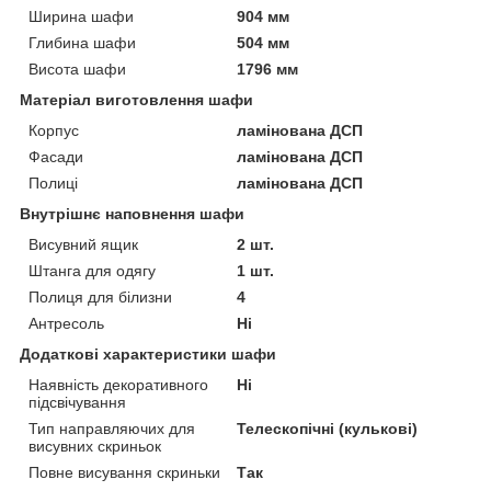
Ширина шафи
904 мм
Глибина шафи
504 мм
Висота шафи
1796 мм
Матеріал виготовлення шафи
Корпус
ламінована ДСП
Фасади
ламінована ДСП
Полиці
ламінована ДСП
Внутрішнє наповнення шафи
Висувний ящик
2 шт.
Штанга для одягу
1 шт.
Полиця для білизни
4
Антресоль
Ні
Додаткові характеристики шафи
Наявність декоративного
Ні
підсвічування
Тип направляючих для
Телескопічні (кулькові)
висувних скриньок
Повне висування скриньки
Так