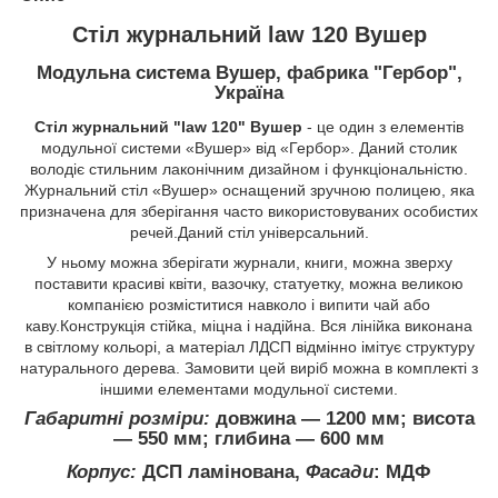
Стіл журнальний law 120 Вушер
Модульна система Вушер, фабрика "Гербор",
Україна
Стіл журнальний "law 120" Вушер
- це один з елементів
модульної системи «Вушер» від «Гербор». Даний столик
володіє стильним лаконічним дизайном і функціональністю.
Журнальний стіл «Вушер» оснащений зручною полицею, яка
призначена для зберігання часто використовуваних особистих
речей.Даний стіл універсальний.
У ньому можна зберігати журнали, книги, можна зверху
поставити красиві квіти, вазочку, статуетку, можна великою
компанією розміститися навколо і випити чай або
каву.Конструкція стійка, міцна і надійна. Вся лінійка виконана
в світлому кольорі, а матеріал ЛДСП відмінно імітує структуру
натурального дерева. Замовити цей виріб можна в комплекті з
іншими елементами модульної системи.
Габаритні розміри:
довжина ― 1200 мм; висота
― 550 мм; глибина ― 600 мм
Корпус:
ДСП ламінована,
Фасади
: МДФ