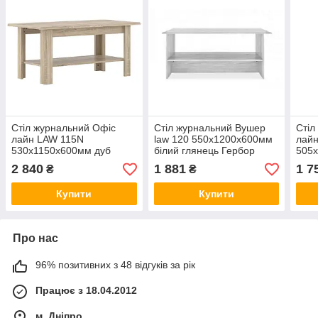
Стіл журнальний Офіс
Стіл журнальний Вушер
Стіл
лайн LAW 115N
law 120 550х1200х600мм
лайн
530х1150х600мм дуб
білий глянець Гербор
505
сонома Гербор
сон
2 840
1 881
1 7
₴
₴
Купити
Купити
Про нас
96% позитивних з 48 відгуків за рік
Працює з 18.04.2012
м. Дніпро