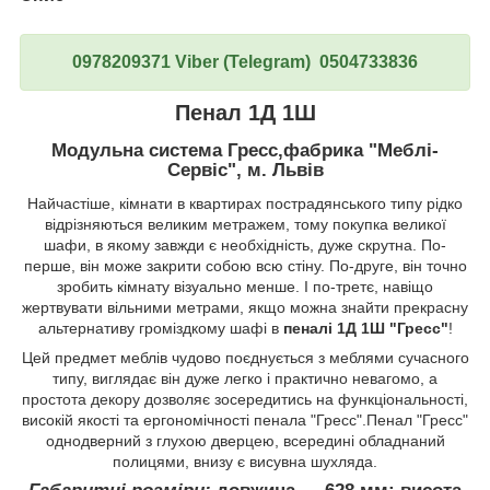
0978209371 Viber (Telegram) 0504733836
Пенал 1Д 1Ш
Модульна система Гресс,фабрика "Меблі-
Сервіс", м. Львів
Найчастіше, кімнати в квартирах пострадянського типу рідко
відрізняються великим метражем, тому покупка великої
шафи, в якому завжди є необхідність, дуже скрутна. По-
перше, він може закрити собою всю стіну. По-друге, він точно
зробить кімнату візуально менше. І по-третє, навіщо
жертвувати вільними метрами, якщо можна знайти прекрасну
альтернативу громіздкому шафі в
пеналі 1Д 1Ш "Гресс"
!
Цей предмет меблів чудово поєднується з меблями сучасного
типу, виглядає він дуже легко і практично невагомо, а
простота декору дозволяє зосередитись на функціональності,
високій якості та ергономічності пенала "Гресс".Пенал "Гресс"
однодверний з глухою дверцею, всередині обладнаний
полицями, внизу є висувна шухляда.