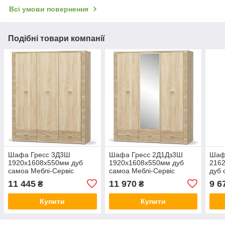
Всі умови повернення
Подібні товари компанії
Шафа Гресс 3Д3Ш
Шафа Гресс 2Д1Дз3Ш
Шаф
1920х1608х550мм дуб
1920х1608х550мм дуб
2162
самоа Меблі-Сервіс
самоа Меблі-Сервіс
дуб 
11 445
11 970
9 6
₴
₴
Купити
Купити