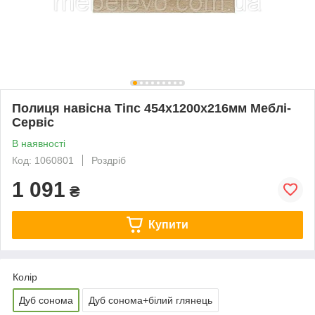
Полиця навісна Тіпс 454х1200х216мм Меблі-
Сервіс
В наявності
Код: 1060801
Роздріб
1 091
₴
Купити
Колір
Дуб сонома
Дуб сонома+білий глянець