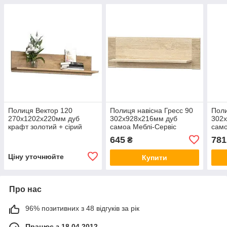
Полиця Вектор 120
Полиця навісна Гресс 90
Поли
270х1202х220мм дуб
302х928х216мм дуб
302
крафт золотий + сірий
самоа Меблі-Сервіс
само
Меблі-Сервіс
645
781
₴
Ціну уточнюйте
Купити
Про нас
96% позитивних з 48 відгуків за рік
Працює з 18.04.2012