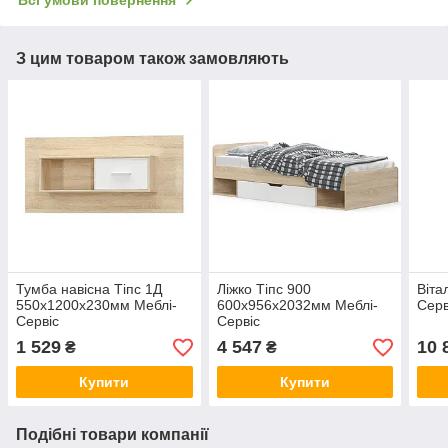
З цим товаром також замовляють
Тумба навісна Тіпс 1Д
Ліжко Тіпс 900
Віта
550х1200х230мм Меблі-
600х956х2032мм Меблі-
Серв
Сервіс
Сервіс
1 529
4 547
10 
₴
₴
Купити
Купити
Подібні товари компанії