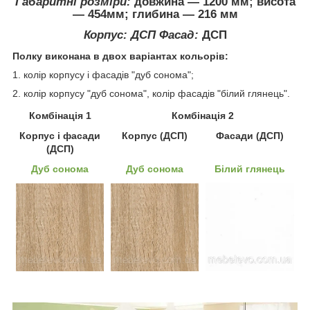
Габаритні розміри:
довжина ― 1200 мм; висота
― 454мм; глибина ― 216 мм
Корпус:
ДСП
Фасад:
ДСП
Полку виконана в двох варіантах кольорів:
1. колір корпусу і фасадів "дуб сонома";
2. колір корпусу "дуб сонома", колір фасадів "білий глянець".
Комбінація 1
Комбінація 2
Корпус і фасади
Корпус (ДСП)
Фасади (ДСП)
(ДСП)
Дуб сонома
Дуб сонома
Білий глянець