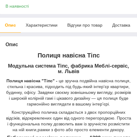
В наявності
Опис
Характеристики
Відгуки про товар
Доставка
Опис
Полиця навісна Тіпс
Модульна система Тіпс, фабрика Меблі-сервіс,
м. Львів
Полиця навісна "Тіпс" -
це зручна подвійна навісна полиця,
стильна і красива, підходить під будь-який інтер'єр квартири,
будинку, офісу. Завдяки своєму зовнішньому вигляду, розмірів
і широкій колірній гамі і цікавого дизайну ― ця полиця буде
гармонійно виглядати в вашому інтер'єрі.
Конструкційно поличка складається з двох пропорційних
відсіків, відокремлених один від одного перегородкою. Проста
і функціональна полку дозволить вам із зручністю розмістити
на ній книги,рамки з фото або просто елементи декору.