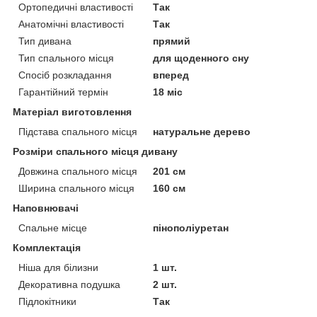
Ортопедичні властивості
Так
Анатомічні властивості
Так
Тип дивана
прямий
Тип спального місця
для щоденного сну
Спосіб розкладання
вперед
Гарантійний термін
18 міс
Матеріал виготовлення
Підстава спального місця
натуральне дерево
Розміри спального місця дивану
Довжина спального місця
201 см
Ширина спального місця
160 см
Наповнювачі
Спальне місце
пінополіуретан
Комплектація
Ніша для білизни
1 шт.
Декоративна подушка
2 шт.
Підлокітники
Так