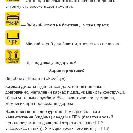
― Ортопедичні ламелі з багатошарового дерева
витримують високе навантаження;
― Знімний чохол на блискавці, можна прати;
― Місткий короб для білизни, з жорсткою основою.
― Дві подушки у подарунок!
Характеристики:
Виробник: Новелти («Novelty»).
Каркас дивана
відноситься до категорії найбільш
довговічних. Металевий каркас підвищує міцність конструкції,
збільшує термін служби меблів, виключає появу скрипів,
можливих при пересиханні дерева.
Наповнення:
пінополіуретан. В місцях сильного
навантаження (сидіння) сендвіч з ППУ (багатошаровий
пенополеуритан підвищеної жорсткості плюс ППУ
високоеластичний). У місцях технічного вигину - ППУ