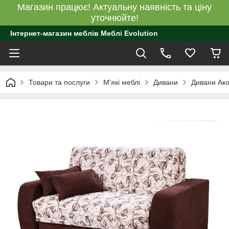
Магазин працює! Актуальну наявність та ціну
уточнюйте!
Інтернет-магазин меблів Меблі Evolution
Товари та послуги
М'які меблі
Дивани
Дивани Ак