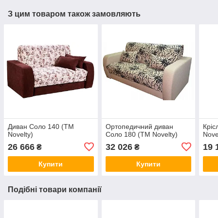
З цим товаром також замовляють
Диван Соло 140 (ТМ
Ортопедичний диван
Кріс
Novelty)
Соло 180 (ТМ Novelty)
Nove
26 666
32 026
19 
₴
₴
Купити
Купити
Подібні товари компанії