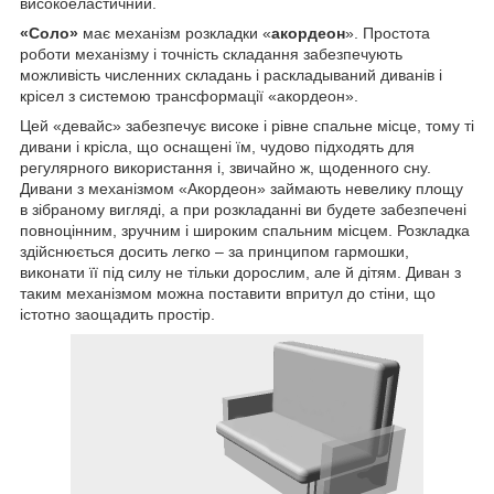
високоеластичний.
«Соло»
має механізм розкладки «
акордеон
». Простота
роботи механізму і точність складання забезпечують
можливість численних складань і раскладываний диванів і
крісел з системою трансформації «акордеон».
Цей «девайс» забезпечує високе і рівне спальне місце, тому ті
дивани і крісла, що оснащені їм, чудово підходять для
регулярного використання і, звичайно ж, щоденного сну.
Дивани з механізмом «Акордеон» займають невелику площу
в зібраному вигляді, а при розкладанні ви будете забезпечені
повноцінним, зручним і широким спальним місцем. Розкладка
здійснюється досить легко – за принципом гармошки,
виконати її під силу не тільки дорослим, але й дітям. Диван з
таким механізмом можна поставити впритул до стіни, що
істотно заощадить простір.