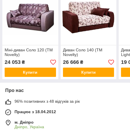
Міні-диван Соло 120 (ТМ
Диван Соло 140 (ТМ
Див
Novelty)
Novelty)
Ligh
24 053
26 666
19 
₴
₴
Купити
Купити
Про нас
96% позитивних з 48 відгуків за рік
Працює з 18.04.2012
м. Дніпро
Дніпро, Україна