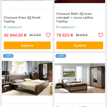
Спальня Вайт 4Д ясен
Спальня Клео 4Д білий
сніговий + сосна срібна
Гербор
Гербор
В наявності
В наявності
42 644,50
79 623
₴
₴
50 170 ₴
88 470 ₴
Купити
Купити
–10%
–10%