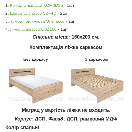
1.
Комод Эльпассо KOM3D3S
- 1шт
2.
Шафа Эльпассо SZF4D
- 2шт
3.
Тумба приліжкова Эльпассо
- 2шт
4.
Ліжко Эльпассо LOZ160
- 1шт
Спальне місце:
160x200 см.
Комплектація ліжка каркасом
Без каркасу
З каркасом
Матрац у вартість ліжка не входить.
Корпус:
ДСП,
Фасад
: ДСП, рамковий МДФ
Колір спальні