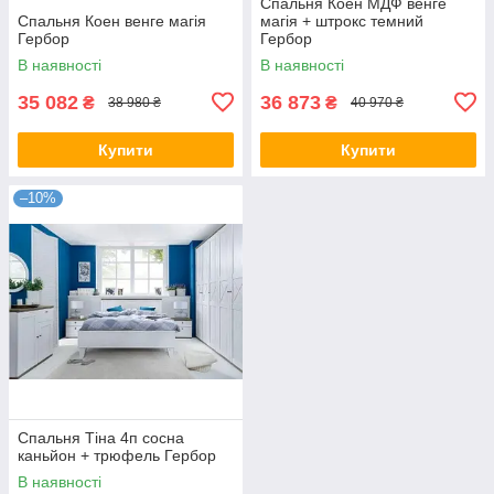
Спальня Коен МДФ венге
Спальня Коен венге магія
магія + штрокс темний
Гербор
Гербор
В наявності
В наявності
35 082
36 873
₴
₴
38 980 ₴
40 970 ₴
Купити
Купити
–10%
Спальня Тіна 4п сосна
каньйон + трюфель Гербор
В наявності