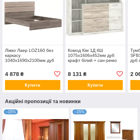
Ліжко Лаер LOZ160 без
Комод Кім 1Д 4Ш
Тумб
каркасу
1075х1606х452мм дуб
SFB
1040х1690х2100мм дуб
крафт білий + сан-ремо
дуб 
сан-ремо світлий + дуб
Меблі-Сервіс
Гер
сонома трюфель Гербор
4 878
8 131
2 0
₴
₴
Купити
Купити
Акційні пропозиції та новинки
–15%
–15%