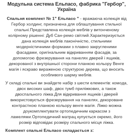
Модульна система Ельпасо, фабрика "Гербор",
Україна
Спальня комплект № 1" Ельпасо "
- вражаюча колекція від
Гербор холдинг, призначена для облаштування стильної
спальні.Представлена колекція меблів у витонченому
колірному рішенні: Дуб Сан-ремо світлий.Характеризується
дана колекція меблів лаконічністю, стильними
модерністичними формами з плавно закругленими
фасадами, оригінальним відкриванням фасадів, за
допомогою фрезерування на панелях дверей і ящиків,
декорованої з внутрішньої сторони планкою кольору Венге
магія і яскраво вираженою структурою дерева, що вносить
особливого шарму меблів.
У складі спальні ви знайдете набір з шести елементів: комода,
двох високих шаф, двох тумб приліжкових, а також
двоспального ліжка.Для відкривання ящиків і дверей
використовується фрезерування на панелях, декороване
контрастною планкою кольору венге магія. Ліжко можна
доукомплектувати ортопедичним каркасом з
ламелями.Ортопедичний матрац купується окремо, його
розмір відповідає розміру спального місця ліжка.
Комплект спальні Ельпасо складається з: