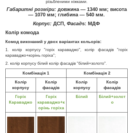
різьбленими ніжками.
Габаритні розміри:
довжина ― 1340 мм; висота
― 1070 мм; глибина ― 540 мм.
Корпус:
ДСП,
Фасад
s
: МДФ
Колір комода
Комод виконаний у двох варіантах кольорів:
1. колір корпусу "горіх караваджо", колір фасадів "горіх
караваджо+корінь горіха";
2. колір корпусу білий колір фасадів "білий+золото".
Комбінація 1
Комбінація 2
Колір
Колір
Колір
Колір
корпусу
фасадів
корпусу
фасадів
Горіх
Горіх
Білий
Білий+золот
Караваджо
караваджо+к
о
орінь горіха