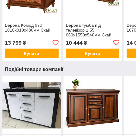
Верона Комод 970
Верона тумба під
Веро
1010х910х480мм Скай
телевізор 1,55
107
660х1550х540мм Скай
13 799
10 444
14 
₴
₴
Купити
Купити
Подібні товари компанії