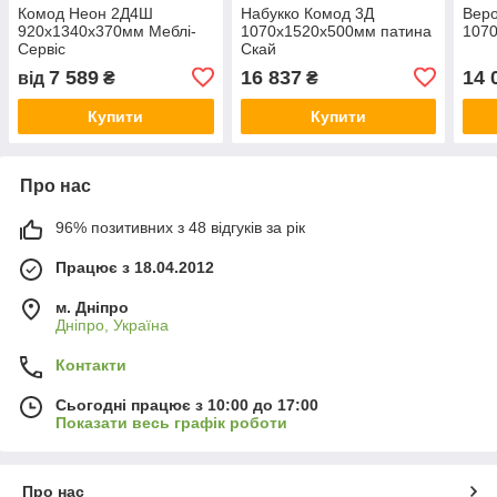
Комод Неон 2Д4Ш
Набукко Комод 3Д
Веро
920х1340х370мм Меблі-
1070х1520х500мм патина
107
Сервіс
Скай
7 589
16 837
14 
від
₴
₴
Купити
Купити
Про нас
96% позитивних з 48 відгуків за рік
Працює з 18.04.2012
м. Дніпро
Дніпро, Україна
Контакти
Сьогодні працює з 10:00 до 17:00
Показати весь графік роботи
Про нас