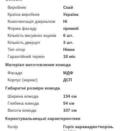
Виробник
Скай
Країна виробник
Україна
Комплектація дзеркалом
Ні
Форма фасаду
прямий
Кількість висувних ящиків
6 шт.
Кількість дверцят
3 шт.
Тип опор
Ніжки
Гарантійний термін
18 міс
Матеріал виготовлення комода
Фасади
МДФ
Корпус (каркас)
ДСП
Габаритні розміри комода
Ширина комода
134 см
Глибина комода
54 см
Висота комода
107 см
Користувальницькі характеристики
Колір
Горіх караваджо+корінь