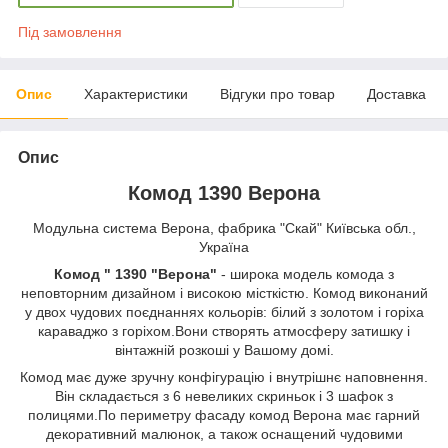
Під замовлення
Опис
Характеристики
Відгуки про товар
Доставка
Опис
Комод 1390 Верона
Модульна система Верона, фабрика "Скай" Київська обл.,
Україна
Комод " 1390 "Верона"
- широка модель комода з
неповторним дизайном і високою місткістю. Комод виконаний
у двох чудових поєднаннях кольорів: білий з золотом і горіха
караваджо з горіхом.Вони створять атмосферу затишку і
вінтажній розкоші у Вашому домі.
Комод має дуже зручну конфігурацію і внутрішнє наповнення.
Він складається з 6 невеликих скриньок і 3 шафок з
полицями.По периметру фасаду комод Верона має гарний
декоративний малюнок, а також оснащений чудовими