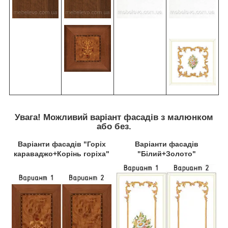
Увага! Можливий варіант фасадів з малюнком
або без.
Варіанти фасадів "Горіх
Варіанти фасадів
караваджо+Корінь горіха"
"Білий+Золото"