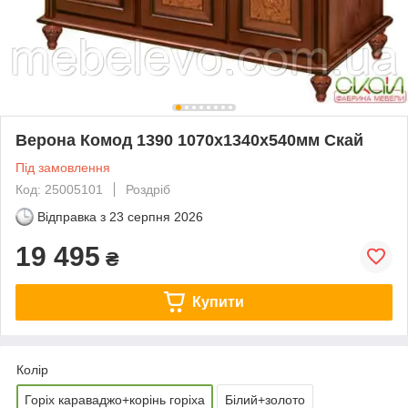
Верона Комод 1390 1070х1340х540мм Скай
Під замовлення
Код: 25005101
Роздріб
Відправка з
23 серпня 2026
19 495
₴
Купити
Колір
Горіх караваджо+корінь горіха
Білий+золото