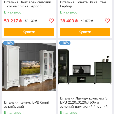
Вітальня Вайт ясен сніговий
Вітальня Соната 3п каштан
+ сосна срібна Гербор
Гербор
В наявності
В наявності
53 217
38 403
₴
₴
59 130 ₴
42 670 ₴
Купити
Купити
–10%
–10%
Вітальня Лаундж комплект 3п
Вітальня Кентукі БРВ білий
БРВ 2120х3120х450мм
альпійський
зелений димчастий / чорний
В наявності
В наявності