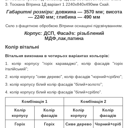
3. Тоскана Вітрина 1Д варіант 1 2240х840х490мм Скай.
Габаритні розміри:
довжина ― 3570 мм; висота
― 2240 мм; глибина ― 490 мм
Скло з фацетною обробкою.Вітрини оснащені підсвічуванням.
Корпус:
ДСП,
Фасад
s
: різьблений
МДФ,лак,патина
Колір вітальні
Вітальня виконана в чотирьох варіантах кольорів:
1. колір корпусу "горіх караваджо", колір фасадів "горіх
італійський";
2. колір корпусу "сиве дерево", колір фасадів "чорний+срібло";
3. колір корпусу білий колір фасадів "білий+золото";
4. колір корпусу білий колір фасадів "білий+срібло".
Комбінація 1
Комбінація 2
Колір
Колір
Колір
Колір
корпусу
фасадів
корпусу
фасадів
Горіх
Горіх
Сиве дерево
Чорний+сріб