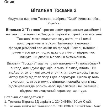
Опис
Вітальня Тоскана 2
Модульна система Тоскана, фабрика "Скай" Київська обл.,
Україна
Вітальня 2 "Тоскана"
вражає своїм прекрасним дизайном і
високою практичністю.Завдяки широкій колірній гамі вітальня
"Тоскана" може вписатися як у світлі, так і темні
аристократичні інтер'єри.Патиновані і лаковані
фасади,різьблені елементи на фасаді і цоколі, витончені
ручки – все це виглядає дуже органічно і підкреслює
вишуканий дизайн меблів і її витонченість.
Вітальня "Тоскана" має не тільки витончений і привабливий
вигляд, але і дуже функціональна. У складі вітальні Ви
знайдете: витончені високі вітрини, а також широку і дуже
містку тумбу під телевізор і для апаратури. Цікава деталь
системи полягає в тому, у вітринах передбачена м'яке
підсвічування,це робить меблі ще світліше і вишуканіше і
підкреслює вишуканий характер гарнітура.
Вітальня 2 складається з:
1. Тоскана Вітрина 1Д варіант 1 2240х840х490мм Скай;
2. Тоскана тумба під телевізор 2Д 2Ш 830х1890х480мм Скай;