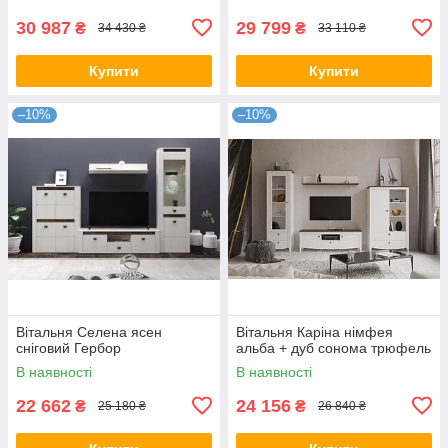
30 987
29 799
₴
₴
34 430 ₴
33 110 ₴
Купити
Купити
–10%
–10%
Вітальня Селена ясен
Вітальня Каріна німфея
сніговий Гербор
альба + дуб сонома трюфель
В наявності
В наявності
22 662
24 156
₴
₴
25 180 ₴
26 840 ₴