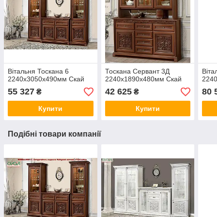
Вітальня Тоскана 6
Тоскана Сервант 3Д
Віта
2240х3050х490мм Скай
2240х1890х480мм Скай
224
55 327
42 625
80 
₴
₴
Купити
Купити
Подібні товари компанії