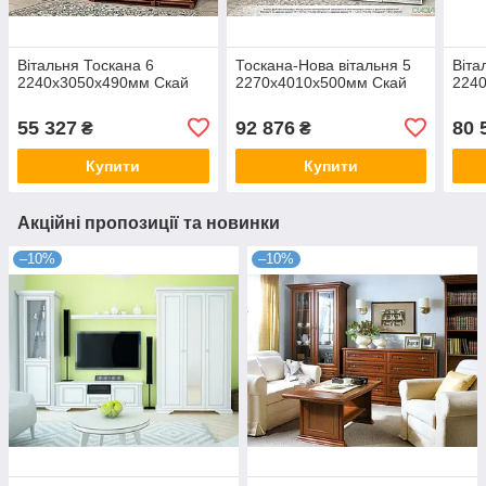
Вітальня Тоскана 6
Тоскана-Нова вітальня 5
Віта
2240х3050х490мм Скай
2270х4010х500мм Скай
224
55 327
92 876
80 
₴
₴
Купити
Купити
Акційні пропозиції та новинки
–10%
–10%