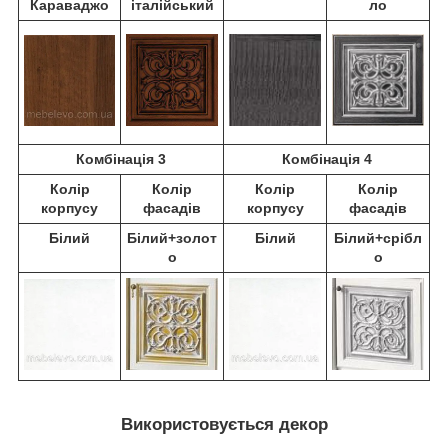
Караваджо
італійський
ло
Комбінація 3
Комбінація 4
Колір
Колір
Колір
Колір
корпусу
фасадів
корпусу
фасадів
Білий
Білий+золот
Білий
Білий+срібл
о
о
Використовується декор