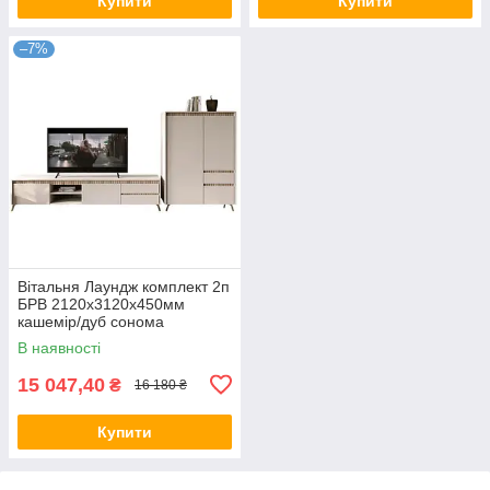
Купити
Купити
–7%
Вітальня Лаундж комплект 2п
БРВ 2120х3120х450мм
кашемір/дуб сонома
В наявності
15 047,40
₴
16 180 ₴
Купити