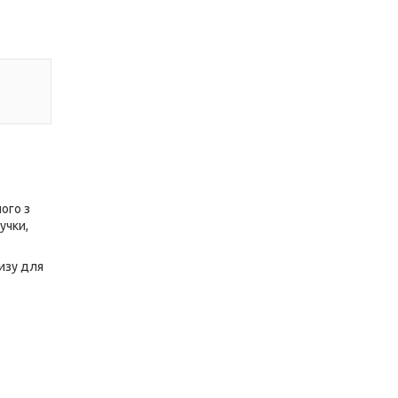
ого з
учки,
низу для