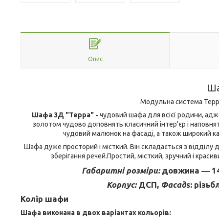
Опис
Ша
Модульна система Терра,
Шафа 3Д "Терра" -
чудовий шафа для всієї родини, адже 
золотом чудово доповнять класичний інтер'єр і наповнят
чудовий малюнок на фасаді, а також широкий ка
Шафа дуже просторий і місткий. Він складається з відділу 
зберігання речей.Простий, місткий, зручний і краси
Габаритні розміри:
довжина ― 14
Корпус:
ДСП,
Фасад
s
: різь
Колір шафи
Шафа виконана в двох варіантах кольорів: