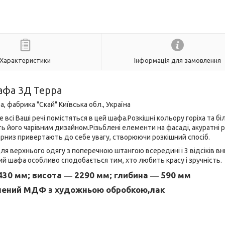
Характеристики
Інформація для замовлення
фа 3Д Терра
 фабрика "Скай" Київська обл., Україна
всі Ваші речі помістяться в цей шафа.Розкішні кольору горіха та біл
ь його чарівним дизайном.Різьблені елементи на фасаді, акуратні р
рниз привертають до себе увагу, створюючи розкішний спосіб.
для верхнього одягу з поперечною штангою всередині і 3 відсіків в
вий шафа особливо сподобається тим, хто любить красу і зручність.
30 мм; висота ― 2290 мм; глибина ― 590 мм
блений МДФ з художньою обробкою,лак