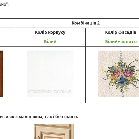
рно";
Комбінація 2
Колір корпусу
Колір фасадів
Білий
Білий+золото
и як з малюнком, так і без нього.