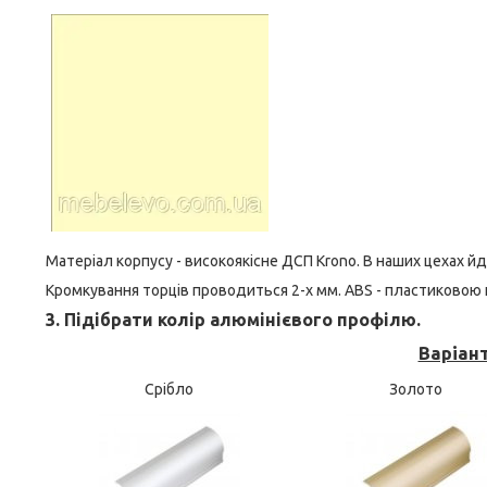
Матеріал корпусу - високоякісне ДСП Krono. В наших цехах й
Кромкування торців проводиться 2-х мм. ABS - пластиковою к
3. Підібрати колір алюмінієвого профілю.
Варіан
Срібло
Золото