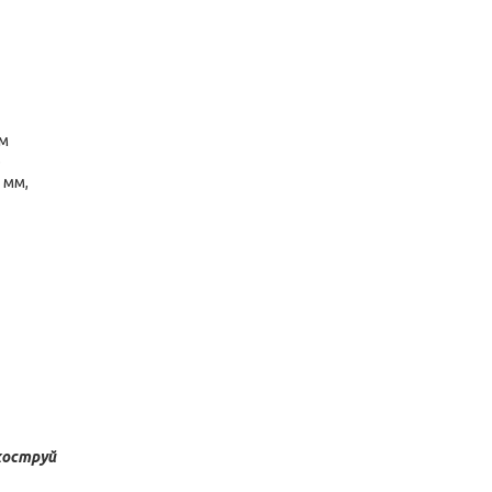
им
о
 мм,
коструй