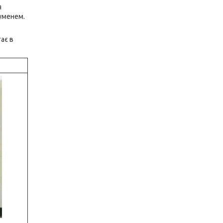
я
уменем.
ає в