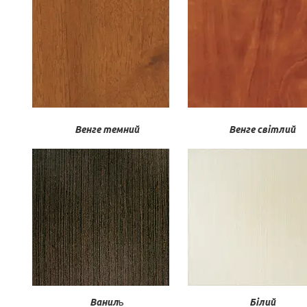
Венге темний
Венге світлий
Ванил
ь
Білий