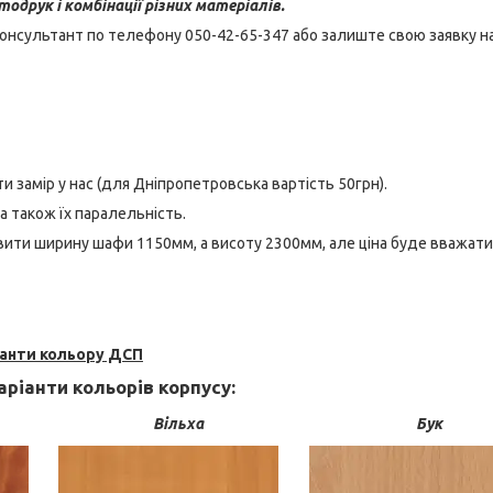
одрук і комбінації різних матеріалів.
онсультант по телефону 050-42-65-347 або залиште свою заявку н
и замір у нас (для Дніпропетровська вартість 50грн).
 а також їх паралельність.
ити ширину шафи 1150мм, а висоту 2300мм, але ціна буде вважати
іанти кольору ДСП
ріанти кольорів корпусу:
Вільха
Бук