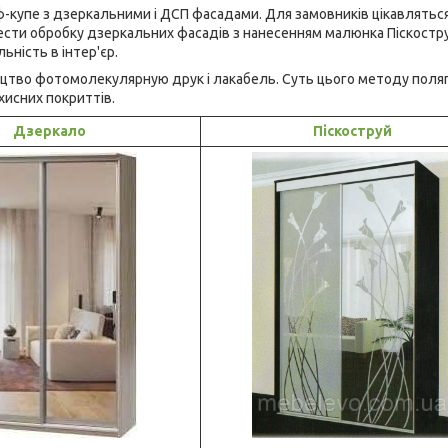
купе з дзеркальними і ДСП фасадами. Для замовників цікавлятьс
ести обробку дзеркальних фасадів з нанесенням малюнка Піскостр
ьність в інтер'єр.
ництво фотомолекулярную друк і лакабель. Суть цього методу поляг
хисних покриттів.
Дзеркало
Піскоструй