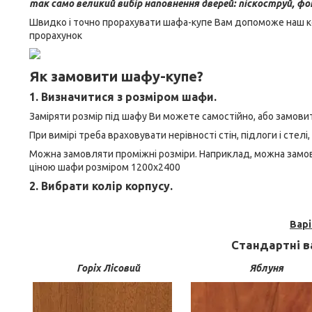
так само великий вибір наповнення дверей: піскоструй, фот
Швидко і точно прорахувати шафа-купе Вам допоможе наш к
прорахунок
Як замовити шафу-купе?
1. Визначитися з розміром шафи.
Заміряти розмір під шафу Ви можете самостійно, або замовит
При вимірі треба враховувати нерівності стін, підлоги і стелі,
Можна замовляти проміжні розміри. Наприклад, можна замов
ціною шафи розміром 1200х2400
2. Вибрати колір корпусу.
Вар
Стандартні ва
Горіх Лісовий
Яблуня