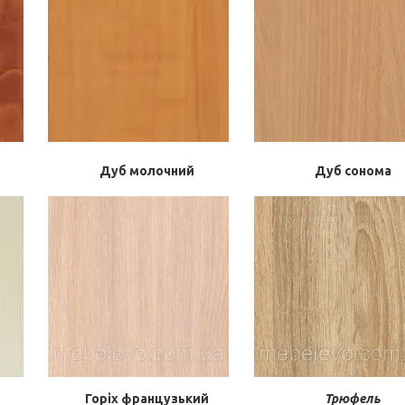
Дуб молочний
Дуб сонома
Горіх французький
Трюфель