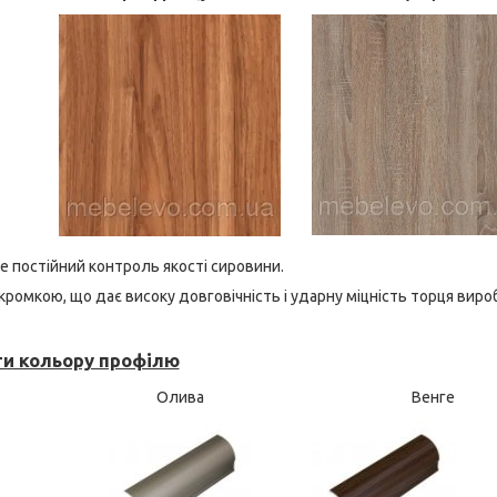
де постійний контроль якості сировини.
ромкою, що дає високу довговічність і ударну міцність торця виро
ти кольору профілю
Олива
Венге