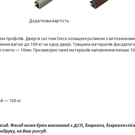
Додаткова вартість
ом профілів. Двері в системі Deco оснащені роликом з антіскачков
нення вагою до 100 кг на одну двері. Товщина матеріалів фасадног
ні плити — 10мм. При використанні матеріалів наповнення менше 10
 — 100 кг.
фасад. Фасад може бути виконаний з ДСП, дзеркала, дзеркала+піс
одруку, на Ваш розсуд.