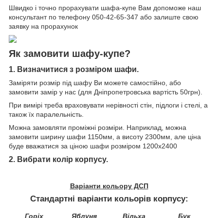
Швидко і точно прорахувати шафа-купе Вам допоможе наш
консультант по телефону 050-42-65-347 або залиште свою
заявку на прорахунок
Як замовити шафу-купе?
1. Визначитися з розміром шафи.
Заміряти розмір під шафу Ви можете самостійно, або
замовити замір у нас (для Дніпропетровська вартість 50грн).
При вимірі треба враховувати нерівності стін, підлоги і стелі, а
також їх паралельність.
Можна замовляти проміжні розміри. Наприклад, можна
замовити ширину шафи 1150мм, а висоту 2300мм, але ціна
буде вважатися за ціною шафи розміром 1200х2400
2. Вибрати колір корпусу.
Варіанти кольору ДСП
Стандартні варіанти кольорів корпусу:
Горіх
Яблуня
Вільха
Бук