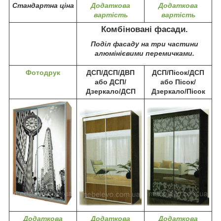
Стандартна ціна
Додаткова
Додаткова
вартість
вартість
Комбіновані фасади.
Поділ фасаду на три частини
алюмінієвими перемичками.
Фотодрук
ДСП/ДСП/ДВП
ДСП/Пісок/ДСП
або ДСП/
або Пісок/
Дзеркало/ДСП
Дзеркало/Пісок
Додаткова
Додаткова
Додаткова