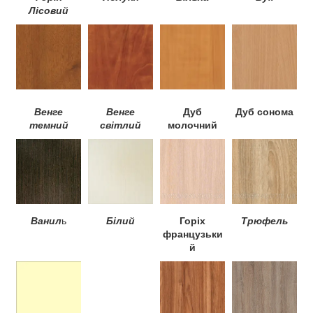
Лісовий
Венге
Венге
Дуб
Дуб сонома
темний
світлий
молочний
Ванил
ь
Білий
Горіх
Трюфель
французьки
й