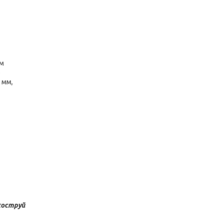
им
о
 мм,
коструй