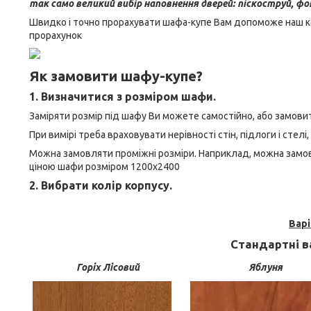
так само великий вибір наповнення дверей: піскоструй, фот
Швидко і точно прорахувати шафа-купе Вам допоможе наш к
прорахунок
Як замовити шафу-купе?
1. Визначитися з розміром шафи.
Заміряти розмір під шафу Ви можете самостійно, або замовит
При вимірі треба враховувати нерівності стін, підлоги і стелі,
Можна замовляти проміжні розміри. Наприклад, можна замов
ціною шафи розміром 1200х2400
2. Вибрати колір корпусу.
Вар
Стандартні ва
Горіх Лісовий
Яблуня