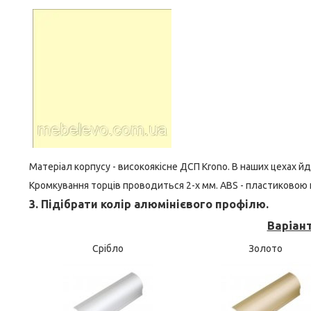
Матеріал корпусу - високоякісне ДСП Krono. В наших цехах й
Кромкування торців проводиться 2-х мм. ABS - пластиковою к
3. Підібрати колір алюмінієвого профілю.
Варіан
Срібло
Золото