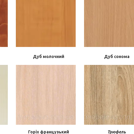
Дуб молочний
Дуб сонома
Горіх французький
Трюфель