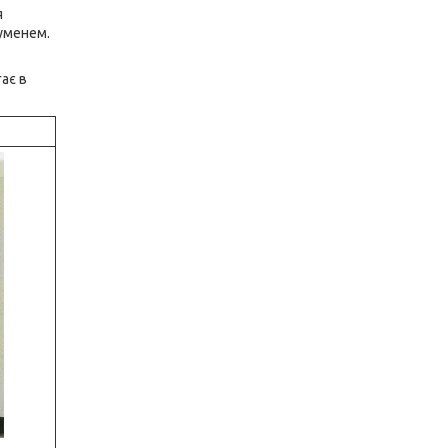
я
уменем.
ає в