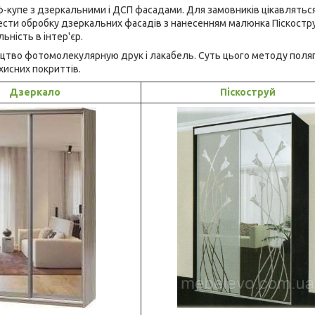
купе з дзеркальними і ДСП фасадами. Для замовників цікавлятьс
ести обробку дзеркальних фасадів з нанесенням малюнка Піскостр
ьність в інтер'єр.
ництво фотомолекулярную друк і лакабель. Суть цього методу поляг
хисних покриттів.
Дзеркало
Піскоструй