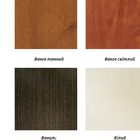
Венге темний
Венге світлий
Ванил
ь
Білий