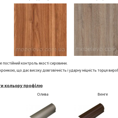
де постійний контроль якості сировини.
ромкою, що дає високу довговічність і ударну міцність торця виро
ти кольору профілю
Олива
Венге