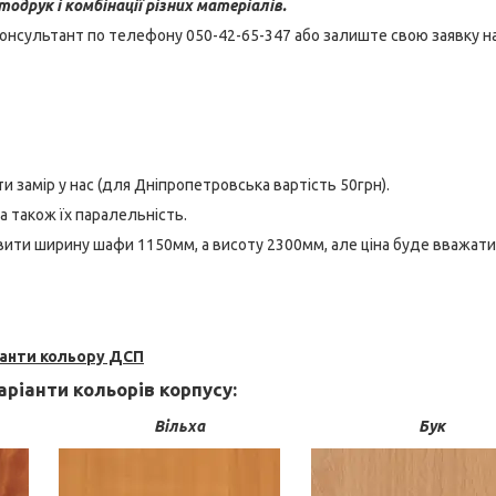
одрук і комбінації різних матеріалів.
онсультант по телефону 050-42-65-347 або залиште свою заявку н
и замір у нас (для Дніпропетровська вартість 50грн).
 а також їх паралельність.
ити ширину шафи 1150мм, а висоту 2300мм, але ціна буде вважати
іанти кольору ДСП
ріанти кольорів корпусу:
Вільха
Бук