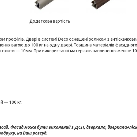
Додаткова вартість
ом профілів. Двері в системі Deco оснащені роликом з антіскачков
нення вагою до 100 кг на одну двері. Товщина матеріалів фасадног
ні плити — 10мм. При використанні матеріалів наповнення менше 10
 — 100 кг.
фасад. Фасад може бути виконаний з ДСП, дзеркала, дзеркала+піс
одруку, на Ваш розсуд.