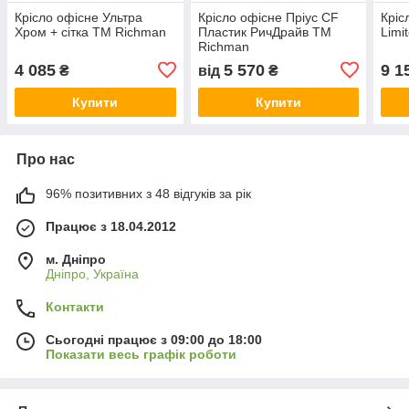
Крісло офісне Ультра
Крісло офісне Пріус CF
Кріс
Хром + сітка ТМ Richman
Пластик РичДрайв ТМ
Limi
Richman
4 085
5 570
9 1
₴
від
₴
Купити
Купити
Про нас
96% позитивних з 48 відгуків за рік
Працює з 18.04.2012
м. Дніпро
Дніпро, Україна
Контакти
Сьогодні працює з 09:00 до 18:00
Показати весь графік роботи