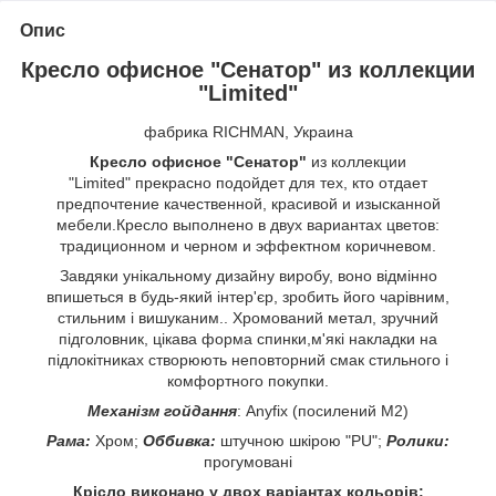
Опис
Кресло офисное "Сенатор" из коллекции
"Limited"
фабрика RICHMAN, Украина
Кресло офисное "Сенатор"
из коллекции
"Limited" прекрасно подойдет для тех, кто отдает
предпочтение качественной, красивой и изысканной
мебели.Кресло выполнено в двух вариантах цветов:
традиционном и черном и эффектном коричневом.
Завдяки унікальному дизайну виробу, воно відмінно
впишеться в будь-який інтер'єр, зробить його чарівним,
стильним і вишуканим.. Хромований метал, зручний
підголовник, цікава форма спинки,м'які накладки на
підлокітниках створюють неповторний смак стильного і
комфортного покупки.
Механізм гойдання
: Anyfix (посилений M2)
Рама:
Хром;
Оббивка:
штучною шкірою "PU";
Ролики:
прогумовані
Крісло виконано у двох варіантах кольорів: