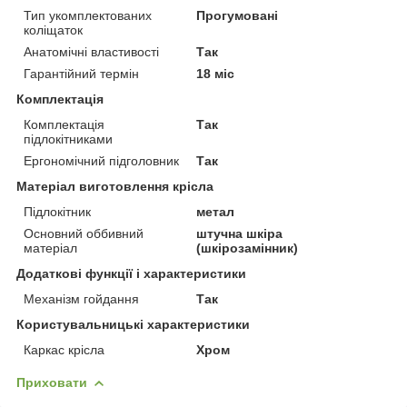
Тип укомплектованих
Прогумовані
коліщаток
Анатомічні властивості
Так
Гарантійний термін
18 міс
Комплектація
Комплектація
Так
підлокітниками
Ергономічний підголовник
Так
Матеріал виготовлення крісла
Підлокітник
метал
Основний оббивний
штучна шкіра
матеріал
(шкірозамінник)
Додаткові функції і характеристики
Механізм гойдання
Так
Користувальницькі характеристики
Каркас крісла
Хром
Приховати