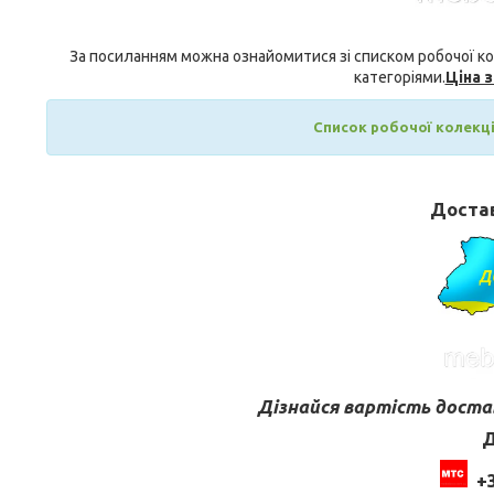
За посиланням можна ознайомитися зі списком робочої кол
категоріями.
Ціна 
Список робочої колекції
Достав
Дізнайся вартість достав
Д
+3