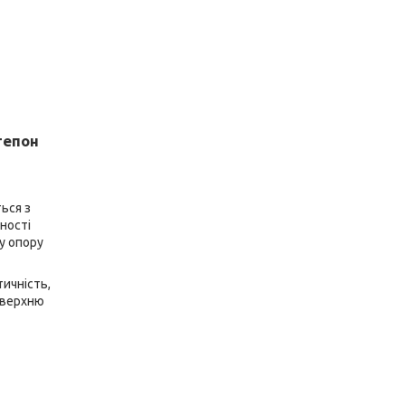
тепон
ься з
ності
у опору
тичність,
оверхню