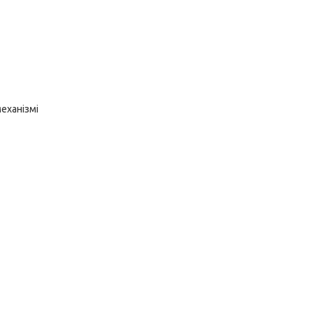
еханізмі