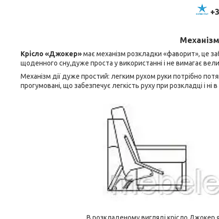
+3
Механізм
Крісло «Джокер»
має механізм розкладки «фаворит», це з
щоденного сну,дуже проста у використанні і не вимагає вели
Механізм дії дуже простий: легким рухом руки потрібно потя
прогумовані, що забезпечує легкість руху при розкладці і ні 
В розкладеному вигляді крісло Джокер я