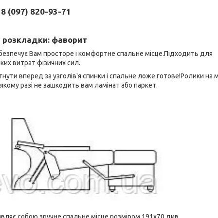
8 (097) 820-93-71
 розкладки
: фаворит
абезпечує Вам просторе і комфортне спальне місце.Підходить для
ких витрат фізичних сил.
гнути вперед за узголів'я спинки і спальне ложе готове!Ролики на м
в якому разі не зашкодить вам ламінат або паркет.
вляє собою зручне спальне місце розміром 191х70 див.