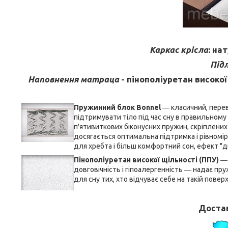
Каркас крісла
: на
Під
Наповнення матраца
- пінополіуретан високо
Пружинний блок Bonnel
― класичний, перев
підтримувати тіло під час сну в правильном
п'ятивиткових біконусних пружин, скріплених
досягається оптимальна підтримка і рівномі
для хребта і більш комфортний сон, ефект "д
Пінополіуретан високої щільності (ППУ)
― 
довговічність і гіпоалергенність ― надає пр
для сну тих, хто відчуває себе на такій пове
Достав