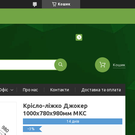
Кошик
Кошик
Офіс
Про нас
Контакти
Доставка та оплата
Крісло-ліжко Джокер
1000х780х980мм МКС
14 днів
–3%