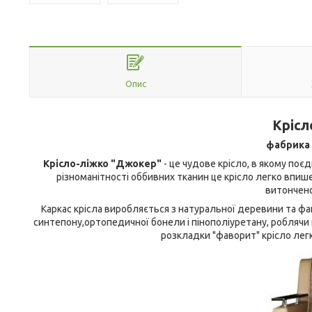
Опис
Крісл
фабрика 
Крісло-ліжко "Джокер"
- це чудове крісло, в якому по
різноманітності оббивних тканин це крісло легко впиш
витонченос
Каркас крісла виробляється з натуральної деревини та фа
синтепону,ортопедичної бонели і пінополіуретану, роблячи
розкладки "фаворит" крісло лег