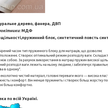
туральне дерево, фанера, ДВП
локітники
: МДФ
ї щільності,пружинний блок, синтетичний повсть син
ірений часом тип пружинного блоку для матраців, що дозволяє
у положенні. Створює оптимальний режим розподілу ваги. Складаєт
 між собою. За рахунок використання в матраці пружин високої щіль
рний розподіл ваги лежить на ньому людини, і забезпечує правильн
ва в одному".
екологічно чистий матеріал, головні переваги якого ― висока елас
ужність і комфорт. Він менше пружинить і створює більш жорстку п
рхні більш комфортно.
ка по всій Україні.