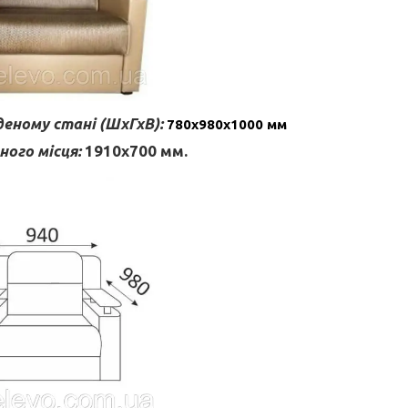
деному стані (ШхГхВ):
780x980x1000 мм
ного місця:
1910х700 мм.