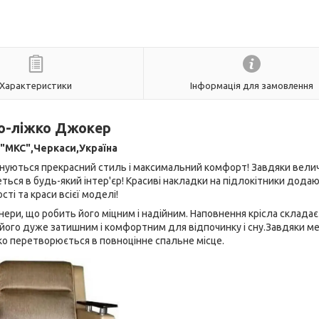
Характеристики
Інформація для замовлення
о-ліжко Джокер
"МКС",Черкаси,Україна
єднуються прекрасний стиль і максимальний комфорт! Завдяки вели
еться в будь-який інтер'єр! Красиві накладки на підлокітники дода
ті та краси всієї моделі!
нери, що робить його міцним і надійним. Наповнення крісла складає
 його дуже затишним і комфортним для відпочинку і сну.Завдяки м
ко перетворюється в повноцінне спальне місце.