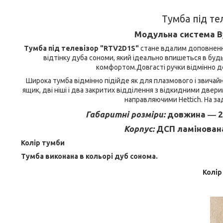
Тумба під т
Модульна система Ву
Тумба під телевізор "RTV2D1S"
стане вдалим доповнення
відтінку дуба сономи, який ідеально впишеться в будь
комфортом.Довгасті ручки відмінно 
Широка тумба відмінно підійде як для плазмового і звичайно
ящик, дві ніші і два закритих відділення з відкидними две
направляючими Hettich. На за
Габаритні розміри:
довжина ― 20
Корпус:
ДСП ламінован
Колір тумби
Тумба виконана в кольорі дуб сонома.
Колір