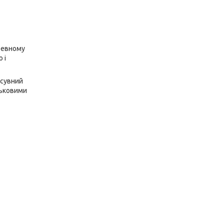
ревному
 і
исувний
льковими