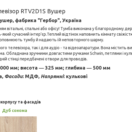
елевізор RTV2D1S Вушер
шер, фабрика "Гербор", Україна
м вітальні, спальні або офісу! Тумба виконана у благородному де
-який сучасний інтер'єр.Теплий відтінок наповнить кімнату свіжістю
доповнюють тумбу й надають їй неповторного шарму.
го телевізора, так і для аудіо - та відеоапаратури. Вона містить в
рима. Обладнана зручними довгастими ручками Schwin, петлями і ку
дній стінці передбачені отвори для проводів.
00 мм; висота ― 325 мм; глибина ― 500 мм
а,
Фасади
: МДФ,
Напрямні
: кулькові
 корпусу та фасадів
Дуб сонома