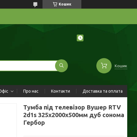
Кошик
Кошик
Офіс
Про нас
Контакти
Доставка та оплата
Тумба під телевізор Вушер RTV
2d1s 325х2000х500мм дуб сонома
Гербор