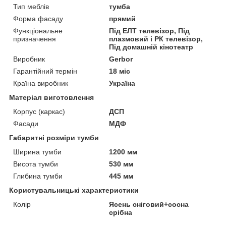
Тип меблів
тумба
Форма фасаду
прямий
Функціональне
Під ЕЛТ телевізор, Під
призначення
плазмовий і РК телевізор,
Під домашній кінотеатр
Виробник
Gerbor
Гарантійний термін
18 міс
Країна виробник
Україна
Матеріал виготовлення
Корпус (каркас)
ДСП
Фасади
МДФ
Габаритні розміри тумби
Ширина тумби
1200 мм
Висота тумби
530 мм
Глибина тумби
445 мм
Користувальницькі характеристики
Колір
Ясень сніговий+сосна
срібна