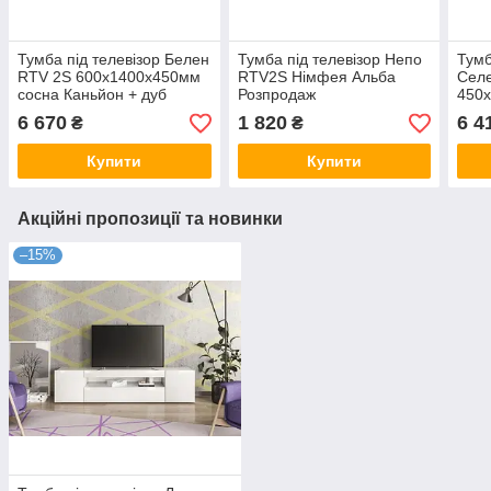
Тумба під телевізор Белен
Тумба під телевізор Непо
Тумб
RTV 2S 600х1400х450мм
RTV2S Німфея Альба
Сел
сосна Каньйон + дуб
Розпродаж
450
корабельний Гербор
330х1200х460мм Гербор
сніг
6 670
1 820
6 4
₴
₴
Купити
Купити
Акційні пропозиції та новинки
–15%