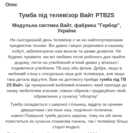
Опис
Тумба під телевізор Вайт РТВ2S
Модульна система Вайт, фабрика "Гербор",
Україна
На сьогоднішній день телевізор є чи не найпопулярнішим
предметом техніки. Він давно і міцно укорінився в нашому
побуті, забезпечуючи нам веселе та цікаве дозвілля. Не
будемо лукавити, ми всі любимо після робочого дня прийти
додому, лягти на улюблений м'який диван у вітальні і
подивитися улюблене ТВ-шоу або фільм. Добре, якщо в
меблевій стінці є спеціальна ніша для телевізора, але якщо
така деталь відсутня, Вам на допомогу прийде
тумба під ТВ
2S Вайт.
Це прекрасний меблевий елемент, який припаде до
смаку любителям класики, ніжних обрисів і традиційних ліній,
обрамлених у сучасну "обгортку".
Тумба складається з широкої стільниці, відділу за орними
дверцятами і місткою ніші, поділеної поличкою
навпіл.Поверхня тумби досить широка, тому на ній легко
поміститься як сучасна плазмова панель, так і телевізор більш
старої моделі.