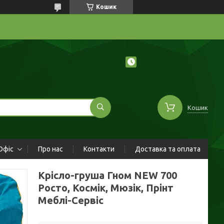
Кошик
Кошик
Офіс
Про нас
Контакти
Доставка та оплата
Крісло-груша Гном NEW 700
Росто, Космік, Мюзік, Прінт
Меблі-Сервіс