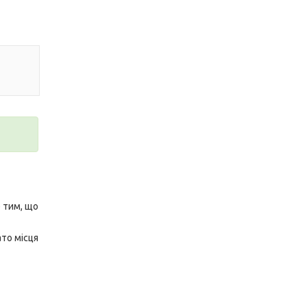
е тим, що
ато місця