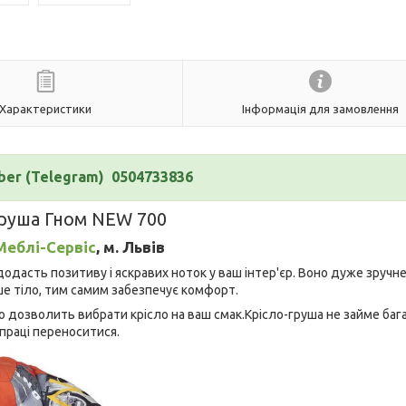
Характеристики
Інформація для замовлення
ber (Telegram) 0504733836
груша Гном NEW 700
Меблі-Сервіс
, м. Львів
додасть позитиву і яскравих ноток у ваш інтер'єр. Воно дуже зручн
е тіло, тим самим забезпечує комфорт.
ло дозволить вибрати крісло на ваш смак.Крісло-груша не займе баг
 праці переноситися.