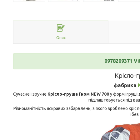
Опис
0978209371 Vi
Крісло-
фабрика
Сучасне і зручне
Крісло-груша Гном NEW 700
у формі груші 
підлаштовується під ваш
Різноманітність яскравих забарвлень, з якого зроблено кріс
і без