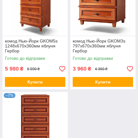
комод Нью-Йорк GKOM5s
комод Нью-Йорк GKOM3s
1248х670х360мм яблуня
797х670х360мм яблуня
Гербор
Гербор
Готово до відправки
Готово до відправки
5 980
3 960
₴
₴
6 590 ₴
4 360 ₴
Купити
Купити
–7%