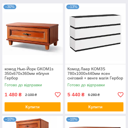
–30%
–13%
комод Нью-Йорк GKOM1s
Комод Лаер KOM3S
350х670х360мм яблуня
780х1000х440мм ясен
Гербор
сніговий + венге магія Гербор
Готово до відправки
Готово до відправки
1 480
5 440
₴
₴
2 100 ₴
6 280 ₴
Купити
Купити
–10%
–10%