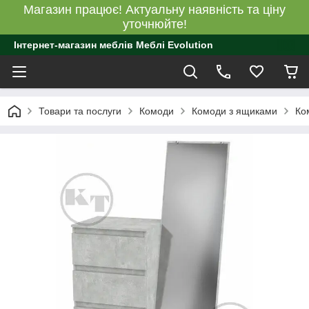
Магазин працює! Актуальну наявність та ціну
уточнюйте!
Інтернет-магазин меблів Меблі Evolution
Товари та послуги
Комоди
Комоди з ящиками
Ко