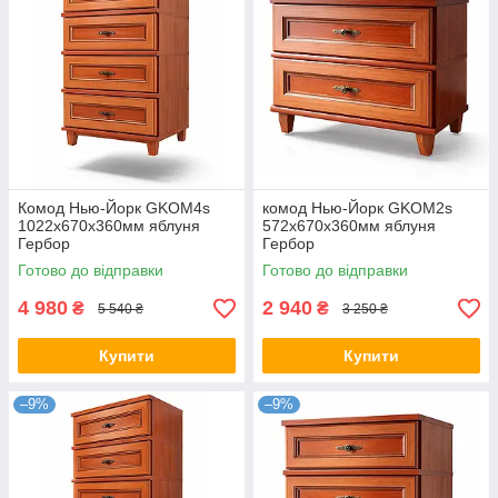
Комод Нью-Йорк GKOM4s
комод Нью-Йорк GKOM2s
1022х670х360мм яблуня
572х670х360мм яблуня
Гербор
Гербор
Готово до відправки
Готово до відправки
4 980
2 940
₴
₴
5 540 ₴
3 250 ₴
Купити
Купити
–9%
–9%