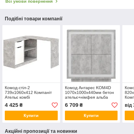
Всі умови повернення
Подібні товари компанії
Комод-стіл-2
Комод Антарес KOM4D
Комо
739х1060х412 Компаніт
1070х1000х440мм бетон
820
Ательє комбі
ательє+німфея альба
Комп
Гербор
4 425
6 709
₴
₴
від
Купити
Купити
Акційні пропозиції та новинки