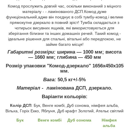
Комод прослужить довгий час, оскільки виконаний з міцного
матеріалу - - ламінованого ДСП.Комод дуже
функціональний,адже він поєднує в собі тумбу-комод і велике
прямокутне дзеркало в повний зріст! Тумба складається з
чотирьох висувних ящиків, які використовуються для
зберігання білизни та інших домашніх речей. Такий комод -
ідеальне рішення для спальні, вітальні або передпокою, не
займе багато місця!
Габаритні розміри:
ширина ― 1000 мм; висота
― 1660 мм; глибина ― 450 мм
Розмір упаковки "Комод-дзеркало" 1656х450х105
мм.
Вага:
50,5 кг+/-5%
Матеріал
- ламінована ДСП, дзеркало.
Варіанти кольорів:
Колір ДСП
: Бук, Венге комбі, Дуб сонома, німфея альба,
Вільха, Горіх Екко, Яблуня, Дуб крафт Золотий, Ательє світлий
Бук
Венге комбі
Дуб сонома
Німфея
альба