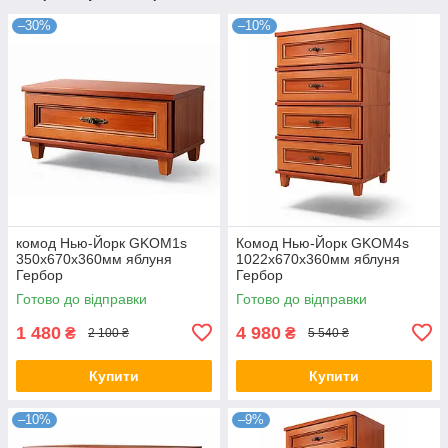
–30%
–10%
комод Нью-Йорк GKOM1s
Комод Нью-Йорк GKOM4s
350х670х360мм яблуня
1022х670х360мм яблуня
Гербор
Гербор
Готово до відправки
Готово до відправки
1 480
4 980
₴
₴
2 100 ₴
5 540 ₴
Купити
Купити
–10%
–9%