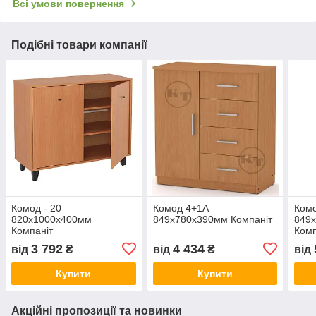
Всі умови повернення
Подібні товари компанії
Комод - 20
Комод 4+1А
Ком
820х1000х400мм
849х780х390мм Компаніт
849
Компаніт
Комп
3 792
4 434
від
₴
від
₴
від
Купити
Купити
Акційні пропозиції та новинки