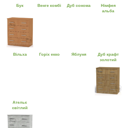
Бук
Венге комбі
Дуб сонома
Німфея
альба
Вільха
Горіх екко
Яблуня
Дуб крафт
золотий
Ательє
світлий