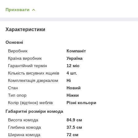
Приховати
Характеристики
Основні
Виробник
Компаніт
Країна виробник
Україна
Гарантійний термін
12 міс
Кількість висувних ящиків
4 шт.
Комплектація дзеркалом
Ні
Стан
Новий
Тип опор
Ніжки
Колір (відтінок) меблів
Різні кольори
Габаритні розміри комода
Висота комода
84.9 см
Глибина комода
37.5 см
Ширина комода
72 см