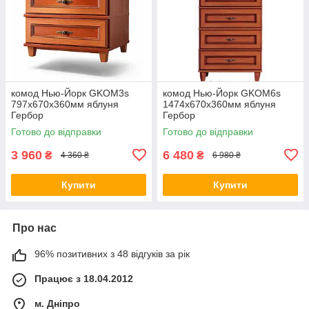
комод Нью-Йорк GKOM3s
комод Нью-Йорк GKOM6s
797х670х360мм яблуня
1474х670х360мм яблуня
Гербор
Гербор
Готово до відправки
Готово до відправки
3 960
6 480
₴
₴
4 360 ₴
6 980 ₴
Купити
Купити
Про нас
96% позитивних з 48 відгуків за рік
Працює з 18.04.2012
м. Дніпро