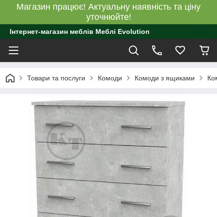
Магазин працює! Актуальну наявність та ціну
уточнюйте!
Інтернет-магазин меблів Меблі Evolution
Товари та послуги
Комоди
Комоди з ящиками
Ко