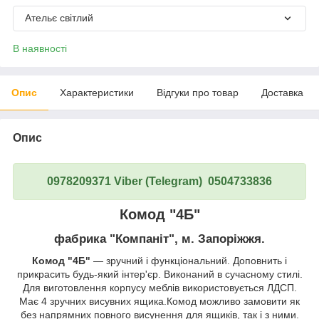
Ательє світлий
В наявності
Опис
Характеристики
Відгуки про товар
Доставка
Опис
0978209371 Viber (Telegram) 0504733836
Комод "4Б"
фабрика "Компаніт", м. Запоріжжя.
Комод "4Б"
― зручний і функціональний. Доповнить і
прикрасить будь-який інтер'єр. Виконаний в сучасному стилі.
Для виготовлення корпусу меблів використовується ЛДСП.
Має 4 зручних висувних ящика.Комод можливо замовити як
без напрямних повного висунення для ящиків, так і з ними.