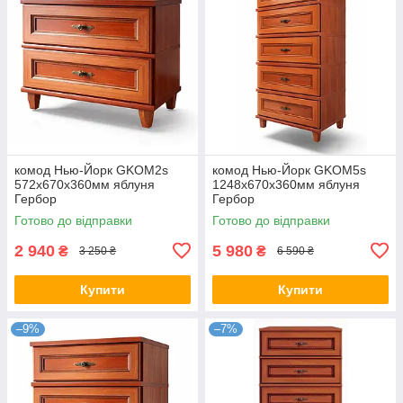
комод Нью-Йорк GKOM2s
комод Нью-Йорк GKOM5s
572х670х360мм яблуня
1248х670х360мм яблуня
Гербор
Гербор
Готово до відправки
Готово до відправки
2 940
5 980
₴
₴
3 250 ₴
6 590 ₴
Купити
Купити
–9%
–7%