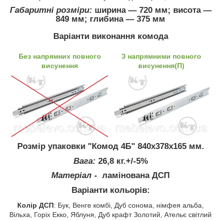
Габаритні розміри:
ширина ― 720 мм; висота ―
849 мм; глибина ― 375 мм
Варіанти виконання комода
Без напрямних повного
З напрямними повного
висунення
висунення(П)
Розмір упаковки "Комод 4Б" 840х378х165 мм.
Вага:
26,8 кг.+/-5%
Матеріал
- ламінована ДСП
Варіанти кольорів:
Колір ДСП
: Бук, Венге комбі, Дуб сонома, німфея альба,
Вільха, Горіх Екко, Яблуня, Дуб крафт Золотий, Ательє світлий