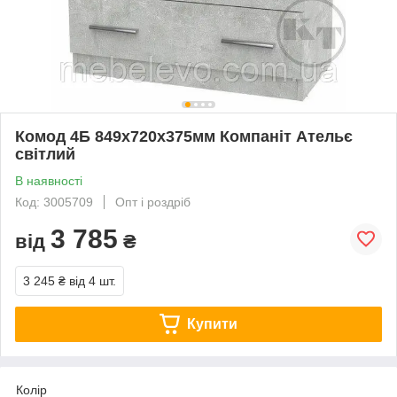
Комод 4Б 849х720х375мм Компаніт Ательє
світлий
В наявності
Код: 3005709
Опт і роздріб
3 785
від
₴
3 245 ₴
від 4 шт.
Купити
Колір