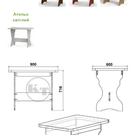
Ательє
світлий