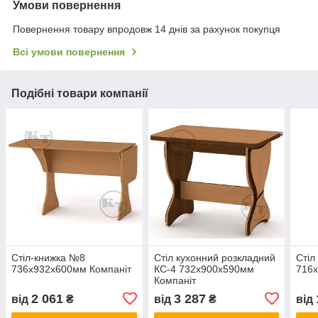
Умови повернення
Повернення товару впродовж 14 днів за рахунок покупця
Всі умови повернення
Подібні товари компанії
Стіл-книжка №8
Стіл кухонний розкладний
Стіл
736х932х600мм Компаніт
КС-4 732х900х590мм
716х
Компаніт
2 061
3 287
від
₴
від
₴
від