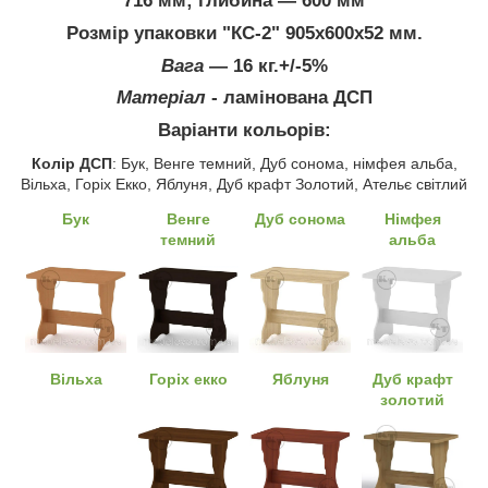
716 мм; глибина ― 600 мм
Розмір упаковки "КС-2" 905х600х52 мм.
Вага
― 16 кг.+/-5%
Матеріал
- ламінована ДСП
Варіанти кольорів:
Колір ДСП
: Бук, Венге темний, Дуб сонома, німфея альба,
Вільха, Горіх Екко, Яблуня, Дуб крафт Золотий, Ательє світлий
Бук
Венге
Дуб сонома
Німфея
темний
альба
Вільха
Горіх екко
Яблуня
Дуб крафт
золотий