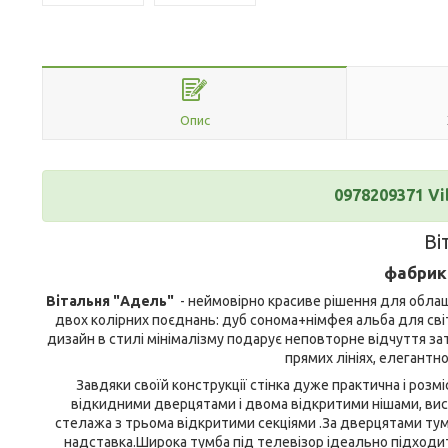
Опис
0978209371 Vi
Ві
фабрика
Вітальня "Адель"
- неймовірно красиве рішення для облаш
двох колірних поєднань: дуб сонома+німфея альба для світ
дизайн
в стилі мінімалізму
подарує
неповторне
відчуття
за
прямих лініях, елегантн
Завдяки своїй конструкції стінка дуже практична і розм
відкидними дверцятами і двома відкритими нішами, висо
стелажа з трьома відкритими секціями .За дверцятами тум
надставка.Широка тумба під телевізор ідеально підходить 