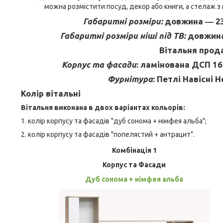
можна розмістити посуд, декор або книги, а стелаж з
Габаритні розміри:
довжина ― 23
Габаритні розміри ніші під ТВ:
довжина
Вітальня
прод
Корпус та фасади
: ламінована ДСП 16
Фурнітура
: Петлі Навісні H
Колір
вітальні
Вітальня
виконана
в двох
варіантах
кольорів
:
1.
колір
корпусу
та
фасадів
"дуб
сонома
+ німфея
альба
";
2.
колір
корпусу
та фасадів
"попелястий
+ антрацит
".
Комбінація 1
Корпус та Фасади
Дуб сонома + німфея альба