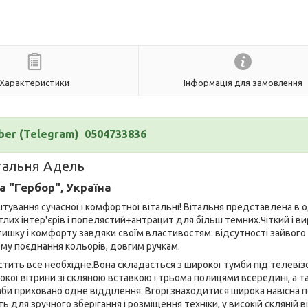
Характеристики
Інформація для замовлення
ber (Telegram) 0504733836
тальня Адель
 "Гербор", Україна
тування сучасної і комфортної вітальні! Вітальня представлена в 
лих інтер'єрів і попелястий+антрацит для більш темних.
Чіткий
і в
тишку
і комфорту завдяки своїм властивостям: відсутності зайвого
ому поєднання кольорів, довгим ручкам.
істить все необхідне.Вона складається з широкої тумби під телевіз
кої вітрини зі скляною вставкою і трьома полицями всередині, а т
би приховано одне відділення. Вгорі знаходитися широка навісна 
для зручного зберігання і розміщення техніки, у високій скляній в