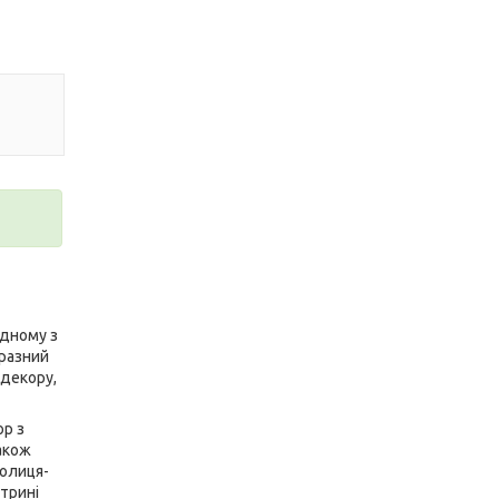
одному з
иразний
 декору,
ор з
акож
полиця-
ітрині