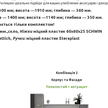
 полицею ідеально підійде для ваших улюблених аксесуарів і декор
00 мм; висота ―1910 мм; глибина ― 360 мм.
 ― 1400 мм; висота ―1140 мм; глибина ― 350 мм.
ається
тільки комплектом
!
мм.,скло,
Ніжки
міцний
пластик
60х60х25 SCHWIN
ettich,
Ручки:
міцний
пластик
Eteraplast
Комбінація 2
Корпус та Фасади
Попелястий + антрацит