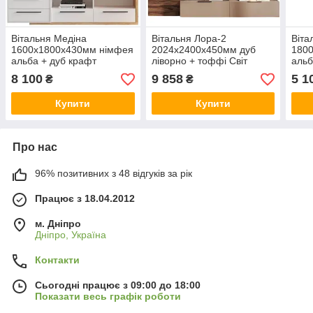
Вітальня Медіна
Вітальня Лора-2
Віта
1600х1800х430мм німфея
2024х2400х450мм дуб
180
альба + дуб крафт
ліворно + тоффі Світ
альб
золотий Гербор
меблів
Гер
8 100
9 858
5 1
₴
₴
Купити
Купити
Про нас
96% позитивних з 48 відгуків за рік
Працює з 18.04.2012
м. Дніпро
Дніпро, Україна
Контакти
Сьогодні працює з 09:00 до 18:00
Показати весь графік роботи