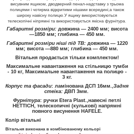
висувним ящиком, дводверний пенал-надставку з трьома
полицями і чотирма відкритими нішами всередині,а також
широку навісну полицю.У ящику використовуються
телескопічні ніпрямні та використовується якісна фурнітура.
Габаритні розміри:
довжина ― 2400 мм; висота
―1850 мм; глибина ― 450 мм.
Габаритні розміри ніші під ТВ:
довжина ― 1220
мм; висота ―880 мм; глибина ― 450 мм.
Вітальня
продається
тільки комплектом
!
Максимальне
навантаження
на стільницю
тумби
-
10 кг, Максимальне навантаження на полицю -
3 кг.
Корпус та фасади
: ламінована ДСП 16мм.,
Задня
стеіка:
ДВП 3мм.
Фурнітура
: ручки Etera Plast.,
навесні
петлі
HETTICH,
телескопичні (кулькові) напрямні
повного висунення HAFELE.
Колір
вітальні
Вітальня виконана в комбінованому кольорі