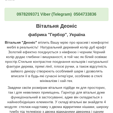
0978209371 Viber (Telegram) 0504733836
Вітальня Деоніс
фабрика "Гербор", Україна
Вітальня "Деоніс"
втілить Вашу мрію про красиві і комфортні
меблі в реальність! Натуральний деревний колір дуб крафт
Золотий ефектно поєднується з німфеєю і чорним.Чорний
колір додає глибини і вишуканості, в той час як білий освіжає
простір.Стильне контрастне поєднання кольорів і натуральної
фактури дерева, прямі лінії, плоскі ручки, а також відсутність
зайвого декору створюють особливий шарм і дозволять
вписати її в будь-які сучасні інтер'єри, особливо в стилі
мінімалізм і хай-тек.
Завдяки своїм розмірам вітальня підійде як для просторих,
так і для невеликих приміщень. Гарнітур для вітальні дуже
функціональний в застосуванні, адже він складається з
найнеобхідніших елементів. У складі вітальні ви знайдете 4
модуля: стелаж-надставку з двома відкритими нішами, широку
тумбу під телевізор з двома відкидними дверима і одним