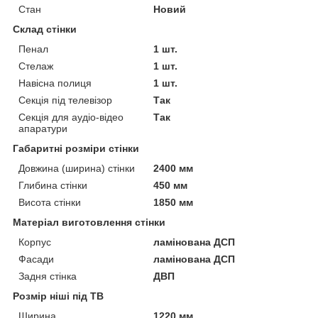
Стан
Новий
Склад стінки
Пенал
1 шт.
Стелаж
1 шт.
Навісна полиця
1 шт.
Секція під телевізор
Так
Секція для аудіо-відео
Так
апаратури
Габаритні розміри стінки
Довжина (ширина) стінки
2400 мм
Глибина стінки
450 мм
Висота стінки
1850 мм
Матеріал виготовлення стінки
Корпус
ламінована ДСП
Фасади
ламінована ДСП
Задня стінка
ДВП
Розмір ніші під ТВ
Ширина
1220 мм