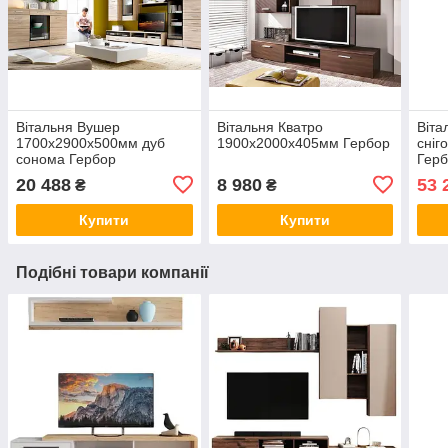
Вітальня Вушер
Вітальня Кватро
Віта
1700х2900х500мм дуб
1900х2000х405мм Гербор
сніг
сонома Гербор
Гер
20 488
8 980
53 
₴
₴
Купити
Купити
Подібні товари компанії