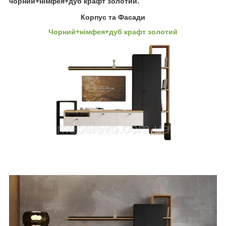
чорний+німфея+дуб крафт золотий.
Корпус та Фасади
Чорний+німфея+дуб крафт золотий