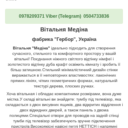
0978209371 Viber (Telegram) 0504733836
Вітальня Медіна
фабрика "Гербор", Україна
Вітальня "Медіна"
ідеально підходить для створення
сучасного, стильного та комфортного простору у вашій
вітальні! Поєднання ніжного світлого відтінку німфеї і
золотистого відтінку дуба крафт освіжить кімнату і зробить її
більш затишною.Стильний мінімалістичний дизайн стінки
виражається в її неповторних властивостях: лаконічних
прямих лініях, чітких геометричних формах, натуральній
текстурі дерева, плоских ручках.
Хоча вітальная і обладає компактними розмірами, вона дуже
містка.У складі вітальні ви знайдете: тумбу під телевізор, яка
складається з двох висувних ящиків, два відкритих відділення і
двох відкидних дверей, а також панель з двома
полицями.Спеціальні отвори для проводів на задній стінці
тумби під телевізор забезпечують зручне підключення
пристроїв.Високоякісні навісні петлі HETTICH і напрямні