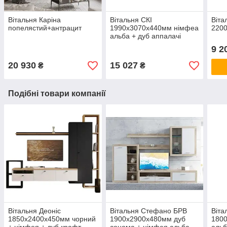
Вітальня Каріна
Вітальня СКІ
Віта
попелястий+антрацит
1990х3070х440мм німфеа
220
альба + дуб аппалачі
Гербор
9 2
20 930
15 027
₴
₴
Подібні товари компанії
Вітальня Деоніс
Вітальня Стефано БРВ
Віта
1850х2400х450мм чорний
1900х2900х480мм дуб
180