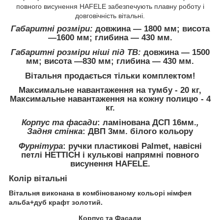
повного висунення HAFELE забезпечують плавну роботу і
довговічність вітальні.
Габаритні розміри:
довжина ― 1800 мм; висота
―1600 мм; глибина ― 430 мм.
Габаритні розміри ніші під ТВ:
довжина ― 1500
мм; висота ―830 мм; глибина ― 430 мм.
Вітальня
продається
тільки комплектом
!
Максимальне
навантаження
на тумбу
-
20 кг,
Максимальне навантаження на кожну полицю - 4
кг.
Корпус та фасади
: ламінована ДСП 16мм.
,
Задня стінка
: ДВП 3мм. білого кольору
Фурнітура
:
ручки
пластикові
Palmet
, навісні
петлі
HETTICH
і кулькові напрямні повного
висунення HAFELE.
Колір
вітальні
Вітальня виконана в комбінованому кольорі німфея
альба+дуб крафт золотий.
Корпус та Фасади