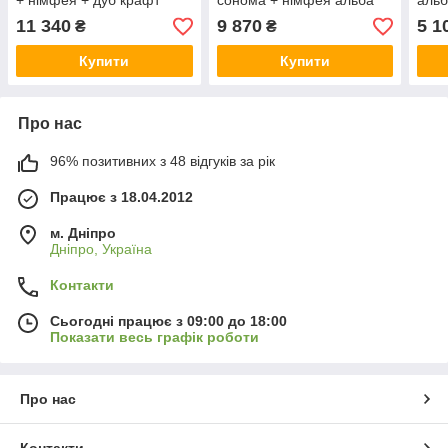
+ німфея + дуб крафт
сонома + німфея альба
альб
золотий Гербор
Гер
11 340
9 870
5 1
₴
₴
Купити
Купити
Про нас
96% позитивних з 48 відгуків за рік
Працює з 18.04.2012
м. Дніпро
Дніпро, Україна
Контакти
Сьогодні працює з 09:00 до 18:00
Показати весь графік роботи
Про нас