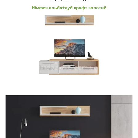
Німфея альба+дуб крафт золотий