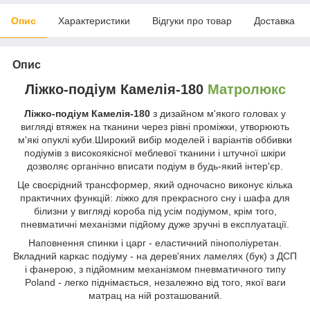
Опис
Характеристики
Відгуки про товар
Доставка
Опис
Ліжко-подіум Камелія-180
Матролюкс
Ліжко-подіум Камелія-180
з дизайном м'якого головах у
вигляді втяжек на тканини через рівні проміжки, утворюють
м'які опуклі куби.Широкий вибір моделей і варіантів оббивки
подіумів з високоякісної меблевої тканини і штучної шкіри
дозволяє органічно вписати подіум в будь-який інтер'єр.
Це своєрідний трансформер, який одночасно виконує кілька
практичних функцій: ліжко для прекрасного сну і шафа для
білизни у вигляді короба під усім подіумом, крім того,
пневматичні механізми підйому дуже зручні в експлуатації.
Наповнення спинки і царг - еластичний пінополіуретан.
Вкладний каркас подіуму - на дерев'яних ламелях (бук) з ДСП
і фанерою, з підйомним механізмом пневматичного типу
Poland - легко піднімається, незалежно від того, якої ваги
матрац на ній розташований.