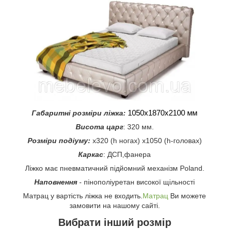
1050х1870х2100 мм
Габаритні розміри ліжка:
Висота царг
: 320 мм.
Розміри подіуму:
x320 (h ногах) x1050 (h-головах)
Каркас
: ДСП,фанера
Ліжко має пневматичний підйомний механізм Poland.
Наповнення
- пінополіуретан високої щільності
Матрац у вартість ліжка не входить.
Матрац
Ви можете
замовити на нашому сайті.
Вибрати інший розмір