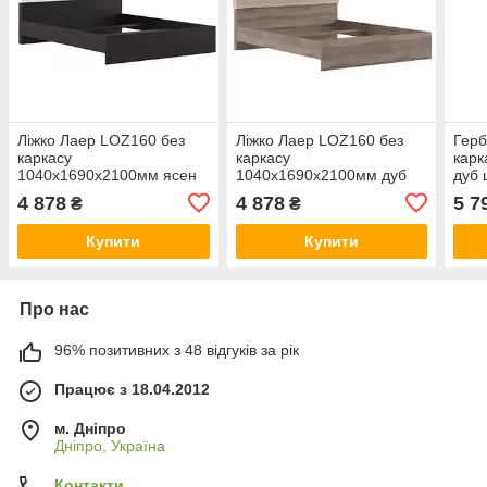
Ліжко Лаер LOZ160 без
Ліжко Лаер LOZ160 без
Герб
каркасу
каркасу
карк
1040х1690х2100мм ясен
1040х1690х2100мм дуб
дуб
сніговий + венге магія
сан-ремо світлий + дуб
4 878
4 878
5 7
₴
₴
Гербор
сонома трюфель Гербор
Купити
Купити
Про нас
96% позитивних з 48 відгуків за рік
Працює з 18.04.2012
м. Дніпро
Дніпро, Україна
Контакти