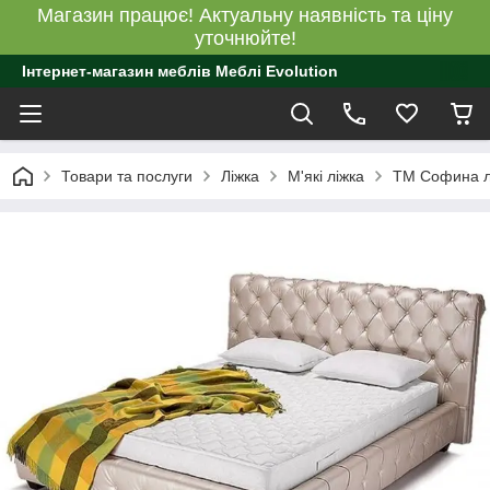
Магазин працює! Актуальну наявність та ціну
уточнюйте!
Інтернет-магазин меблів Меблі Evolution
Товари та послуги
Ліжка
М'які ліжка
ТМ Софина л