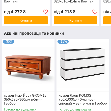
Компаніт
828х810х414мм Компаніт
828х
4 272
4 213
від
₴
від
₴
від
Купити
Купити
Акційні пропозиції та новинки
–30%
–13%
комод Нью-Йорк GKOM1s
Комод Лаер KOM3S
350х670х360мм яблуня
780х1000х440мм ясен
Гербор
сніговий + венге магія Гербор
Готово до відправки
Готово до відправки