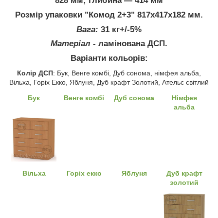
828 мм; глибина ― 414 мм
Розмір упаковки "Комод 2+3" 817х417х182 мм.
Вага:
31 кг+/-5%
Матеріал
- ламінована ДСП.
Варіанти кольорів:
Колір ДСП
: Бук, Венге комбі, Дуб сонома, німфея альба,
Вільха, Горіх Екко, Яблуня, Дуб крафт Золотий, Ательє світлий
Бук
Венге комбі
Дуб сонома
Німфея
альба
Вільха
Горіх екко
Яблуня
Дуб крафт
золотий