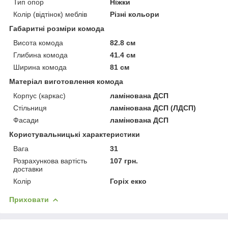
Тип опор
Ніжки
Колір (відтінок) меблів
Різні кольори
Габаритні розміри комода
Висота комода
82.8 см
Глибина комода
41.4 см
Ширина комода
81 см
Матеріал виготовлення комода
Корпус (каркас)
ламінована ДСП
Стільниця
ламінована ДСП (ЛДСП)
Фасади
ламінована ДСП
Користувальницькі характеристики
Вага
31
Розрахункова вартість
107 грн.
доставки
Колір
Горіх екко
Приховати