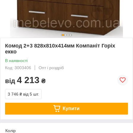
Комод 2+3 828х810х414мм Компаніт Горіх
екко
В наявності
Код: 3003406
Опт і роздріб
4 213
від
₴
3 746 ₴
від 5 шт.
Купити
Колір