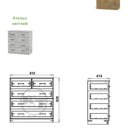
Ательє
світлий