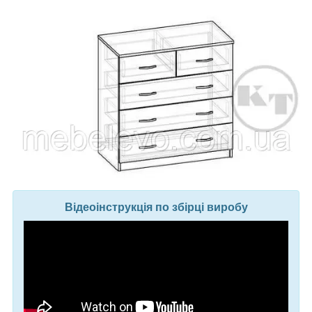
Відеоінструкція по збірці виробу