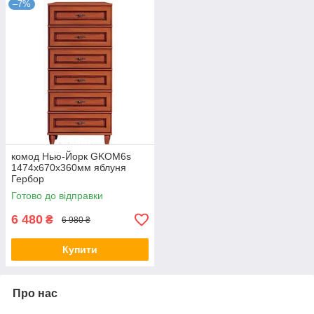
–7%
комод Нью-Йорк GKOM6s
1474х670х360мм яблуня
Гербор
Готово до відправки
6 480
₴
6 980 ₴
Купити
Про нас