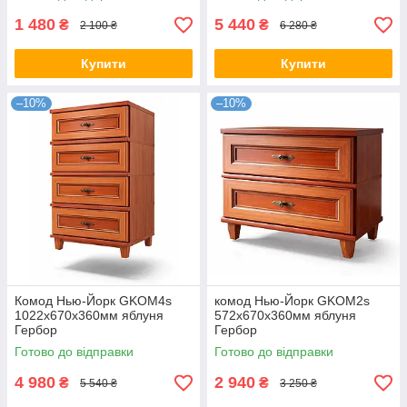
1 480
5 440
₴
₴
2 100 ₴
6 280 ₴
Купити
Купити
–10%
–10%
Комод Нью-Йорк GKOM4s
комод Нью-Йорк GKOM2s
1022х670х360мм яблуня
572х670х360мм яблуня
Гербор
Гербор
Готово до відправки
Готово до відправки
4 980
2 940
₴
₴
5 540 ₴
3 250 ₴