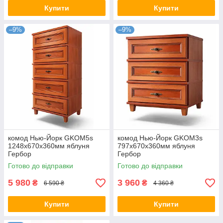
Купити
Купити
–9%
–9%
комод Нью-Йорк GKOM5s
комод Нью-Йорк GKOM3s
1248х670х360мм яблуня
797х670х360мм яблуня
Гербор
Гербор
Готово до відправки
Готово до відправки
5 980
3 960
₴
₴
6 590 ₴
4 360 ₴
Купити
Купити