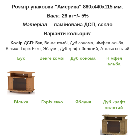
Розмір упаковки "Америка" 860х440х115 мм.
Вага:
26 кг+/- 5%
Матеріал
- ламінована ДСП, сскло
Варіанти кольорів:
Колір ДСП
: Бук, Венге комбі, Дуб сонома, німфея альба,
Вільха, Горіх Екко, Яблуня, Дуб крафт Золотий, Ательє світлий
Бук
Венге комбі
Дуб сонома
Німфея
альба
Вільха
Горіх екко
Яблуня
Дуб крафт
золотий