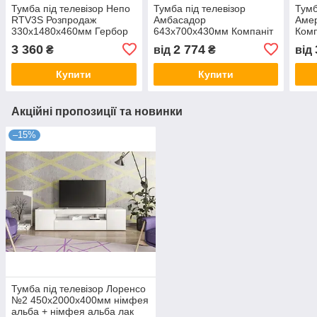
Тумба під телевізор Непо
Тумба під телевізор
Тумб
RTV3S Розпродаж
Амбасадор
Аме
330х1480х460мм Гербор
643х700х430мм Компаніт
Комп
3 360
2 774
₴
від
₴
від
Купити
Купити
Акційні пропозиції та новинки
–15%
Тумба під телевізор Лоренсо
№2 450х2000х400мм німфея
альба + німфея альба лак