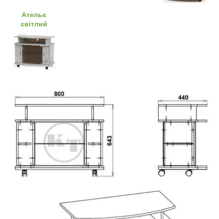
Ательє
світлий