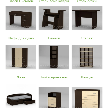
Столи Письмові
Столи Комп'ютерні
Столи офісні
Шафи для одягу
Пенали
Стелажі
Ліжка
Тумби приліжкові
Комоди