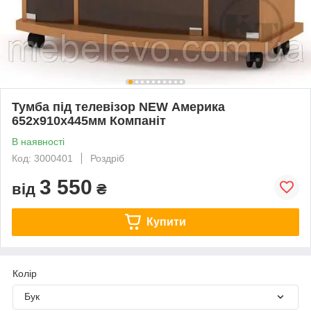
Тумба під телевізор NEW Америка
652х910х445мм Компаніт
В наявності
Код: 3000401
Роздріб
3 550
від
₴
Купити
Колір
Бук