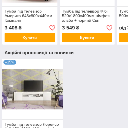
Тумба під телевізор
Тумба під телевізор Фібі
Тумб
Америка 643х800х440мм
520х1800х400мм німфея
500х
Компаніт
альба + чорний Світ
меблів
3 408
3 549
₴
₴
від
Купити
Купити
Акційні пропозиції та новинки
–15%
Тумба під телевізор Лоренсо