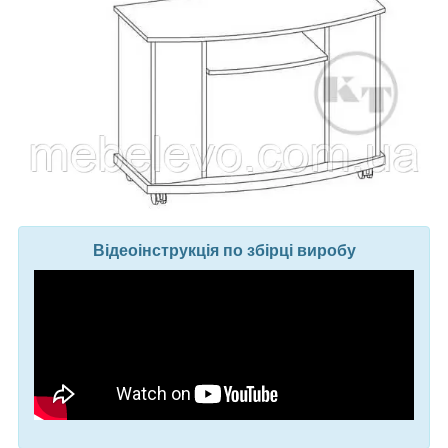
Відеоінструкція по збірці виробу