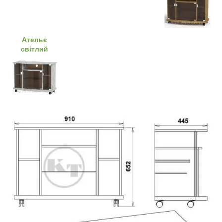
Ательє
світлий