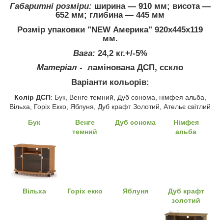
Габаритні розміри:
ширина ― 910 мм; висота ―
652 мм; глибина ― 445 мм
Розмір упаковки "NEW Америка" 920х445х119
мм.
Вага:
24,2 кг.+/-5%
Матеріал
- ламінована ДСП, сскло
Варіанти кольорів:
Колір ДСП
: Бук, Венге темний, Дуб сонома, німфея альба,
Вільха, Горіх Екко, Яблуня, Дуб крафт Золотий, Ательє світлий
Бук
Венге
Дуб сонома
Німфея
темний
альба
Вільха
Горіх екко
Яблуня
Дуб крафт
золотий