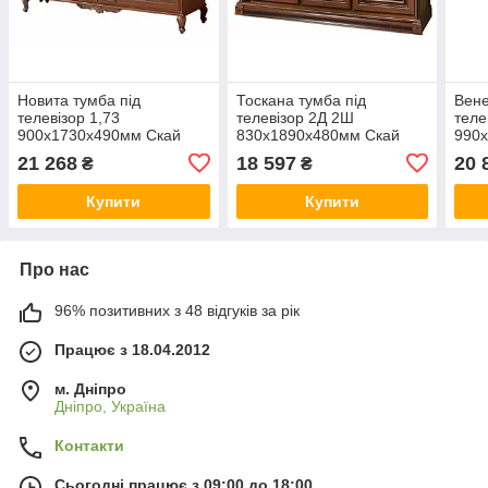
Новита тумба під
Тоскана тумба під
Вене
телевізор 1,73
телевізор 2Д 2Ш
теле
900х1730х490мм Скай
830х1890х480мм Скай
990
21 268
18 597
20 
₴
₴
Купити
Купити
Про нас
96% позитивних з 48 відгуків за рік
Працює з 18.04.2012
м. Дніпро
Дніпро, Україна
Контакти
Сьогодні працює з 09:00 до 18:00