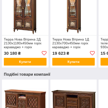
Терра Нова Вітрина 2Д
Терра Нова Вітрина 1Д
Терр
2130х1180х450мм горіх
2130х700х450мм горіх
теле
караваджо + горіх
караваджо + горіх
930х
лунгарно Скай
лунгарно Скай
кара
30 180
19 623
15 
₴
₴
лунг
Купити
Купити
Подібні товари компанії