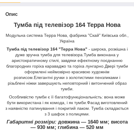
Опис
Тумба під телевізор 164 Терра Нова
Модульна система Терра Нова, фабрика "Скай" Київська обл.,
Україна
Тумба під телевізор 164 "Терра Нова"
- широка, розкішна і
дуже зручна тумба для телевізора.Тумба виконана у
аристократичному стилі, завдяки ефектному поєднанню
благородних горіха караваджо та горіха лунгарно.Двері тумби
оформлені неймовірно красивою художнім
розписом.Елегантні ручки з золотистими пензликами і
різьблені ніжки завершують неповторний і витончений образ
тумби.
Особливістю тумби є її багатофункціональність: вона може
бути використана і як комода, і як тумби.Фасад виготовлений
з наявністю патинування і покритий лаком. Тумба складається
з 3 шафок з полицями.
Габаритні розміри:
довжина ― 1640 мм; висота
― 930 мм; глибина ― 520 мм