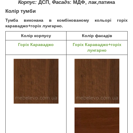
Корпус:
ДСП,
Фасад
s
: МДФ, лак,патина
Колір тумби
Тумба виконана в комбінованому кольорі горіх
караваджо+горіх лунгарно.
Колір корпусу
Колір фасадів
Горіх Караваджо
Горіх Караваджо+горіх
лунгарно