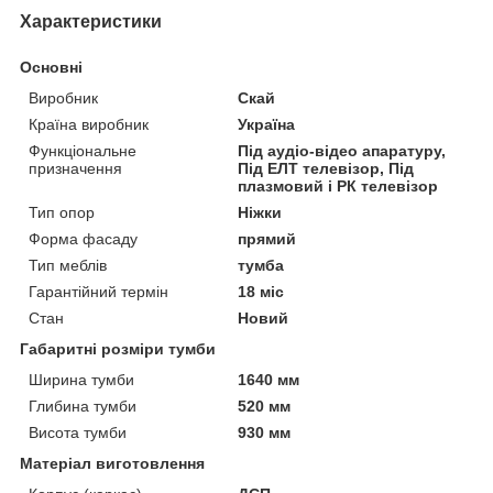
Характеристики
Основні
Виробник
Скай
Країна виробник
Україна
Функціональне
Під аудіо-відео апаратуру,
призначення
Під ЕЛТ телевізор, Під
плазмовий і РК телевізор
Тип опор
Ніжки
Форма фасаду
прямий
Тип меблів
тумба
Гарантійний термін
18 міс
Стан
Новий
Габаритні розміри тумби
Ширина тумби
1640 мм
Глибина тумби
520 мм
Висота тумби
930 мм
Матеріал виготовлення