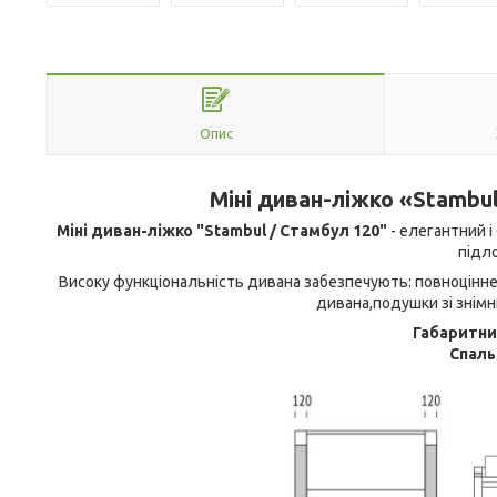
Опис
Міні диван-ліжко «Stambu
Міні диван-ліжко "Stambul / Стамбул 120"
- елегантний 
підло
Високу функціональність дивана забезпечують: повноцінне 
дивана,подушки зі знімн
Габаритни
Спаль