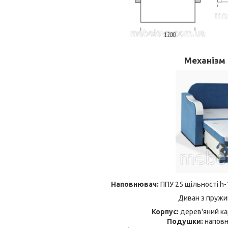
Механізм
Наповнювач:
ППУ 25 щільності h-
Диван з пружи
Корпус:
дерев'яний ка
Подушки:
наповн