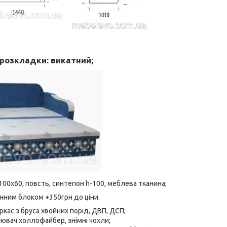
 розкладки:
викатний;
100х60, повсть, синтепон h-100, меблева тканина;
нним блоком +350грн до ціни.
ркас з бруса хвойних порід, ДВП, ДСП;
ювач холлофайбер, знімні чохли;