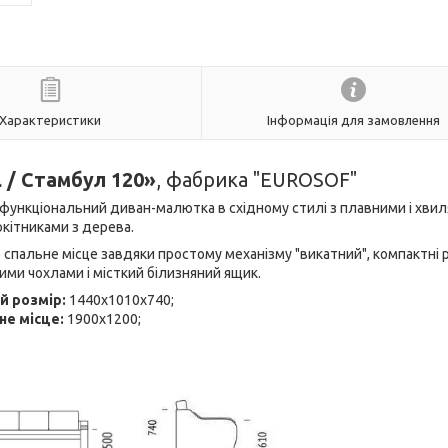
Характеристики
Інформація для замовлення
l / Стамбул 120»
, фабрика "EUROSOF"
і функціональний диван-малютка в східному стилі з плавними і хви
кітниками з дерева.
спальне місце завдяки простому механізму "викатний", компактні 
ими чохлами і місткий білизняний ящик.
й розмір:
1440х1010х740;
не місце:
1900х1200;