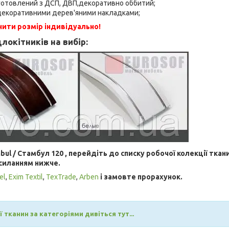
готовлений з ДСП, ДВП,декоративно оббитий;
 декоративними дерев'яними накладками;
ити розмір індивідуально!
длокітників на вибір:
ul / Стамбул 120 , перейдіть до списку робочої колекції ткани
силанням нижче.
el
,
Exim Textil
,
TexTrade
,
Arben
і замовте прорахунок.
 тканин за категоріями дивіться тут...