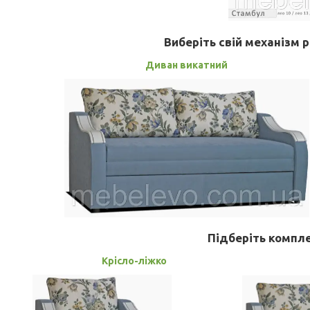
Виберіть свій механізм 
Диван викатний
Підберіть компле
Крісло-ліжко