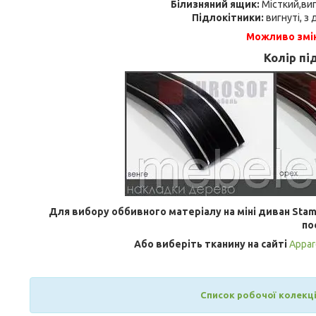
Білизняний ящик:
Місткий,ви
Підлокітники:
вигнуті, з
Можливо змін
Колір пі
Для вибору оббивного матеріалу на міні диван Stamb
по
Або виберіть тканину на сайті
Appar
Список робочої колекції