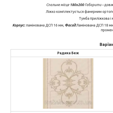
Спальне місце
180х200
Габарити
-
довж
Ліжко комплектується фанерним ортоп
Тумба приліжкова і 
Корпус:
ламінована ДСП 16 мм,
Фасад
:Ламінована ДСП 18 м
промен
Варіа
Радика Беж