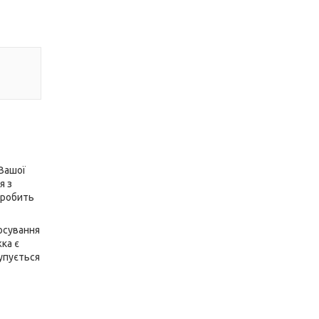
 Вашої
я з
 робить
тосування
жка є
упується