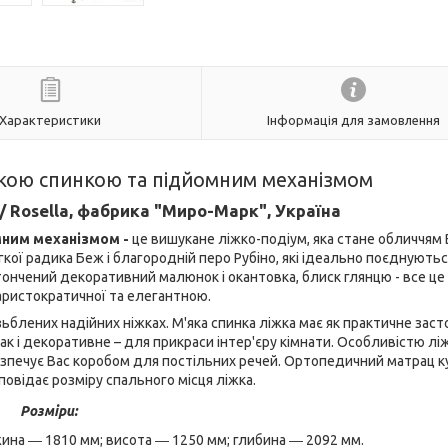
Характеристики
Інформація для замовлення
'якою спинкою та підйомним механізмом
 Rosella, фабрика "Миро-Марк", Україна
омним механізмом -
це вишукане ліжко-подіум, яка стане обличчям
гкої радика Беж і благородній перо Рубіно, які ідеально поєднуютьс
тончений декоративний малюнок і окантовка, блиск глянцю - все це
аристократичної та елегантною.
ізьблених надійних ніжках. М'яка спинка ліжка має як практичне зас
так і декоративне – для прикраси інтер'єру кімнати. Особливістю лі
безпечує Вас коробом для постільних речей. Ортопедичний матрац к
повідає розміру спального місця ліжка.
Розміри:
ина ― 1810 мм; висота ― 1250 мм; глибина ― 2092 мм.