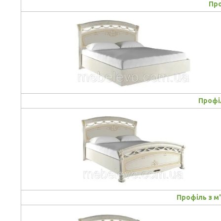
Про
Профі
Профіль з м