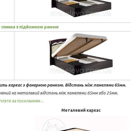
а спинка з підйомною рамою
ить каркас з фанерною рамкою. Відстань між ламелями 65мм.
нений на металевий відстань між ламелями 65мм або 25мм.
плати за посиланням ...
Металевий каркас