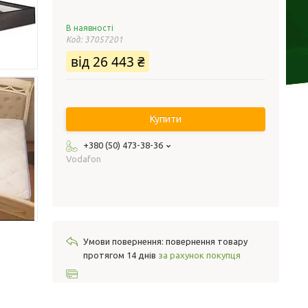
В наявності
Код:
37057201
від
26 443 ₴
Купити
+380 (50) 473-38-36
Vodafon
повернення товару
протягом 14 днів
за рахунок покупця