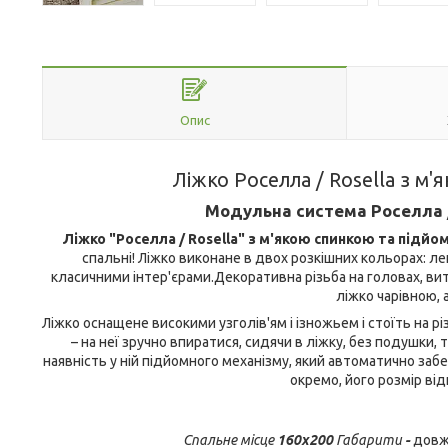
Опис
Ліжко Роселла / Rosella з м
Модульна система Роселла /
Ліжко "Роселла / Rosella" з м'якою спинкою та підй
спальні! Ліжко виконане в двох розкішних кольорах: ле
класичними інтер'єрами.Декоративна різьба на головах, ви
ліжко чарівною, 
Ліжко оснащене високими узголів'ям і ізножьем і стоїть на р
– на неї зручно впиратися, сидячи в ліжку, без подушки, 
наявність у ній підйомного механізму, який автоматично за
окремо, його розмір від
Спальне місце
160х200
Габарити
-
довж