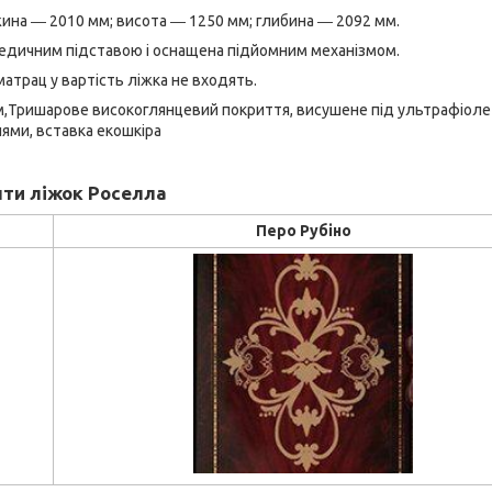
ина ― 2010 мм; висота ― 1250 мм; глибина ― 2092 мм.
едичним підставою і оснащена підйомним механізмом.
матрац у вартість ліжка не входять.
м,Тришарове високоглянцевий покриття, висушене під ультрафіол
ями, вставка екошкіра
нти ліжок Роселла
Перо Рубіно