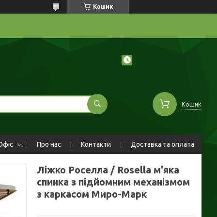
Кошик
Кошик
Офіс
Про нас
Контакти
Доставка та оплата
Ліжко Роселла / Rosella м'яка
спинка з підйомним механізмом
з каркасом Миро-Марк