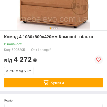
Комод-4 1030х800х420мм Компаніт вільха
В наявності
Код: 3005205
Опт і роздріб
4 272
від
₴
3 797 ₴
від 5 шт.
Купити
Колір