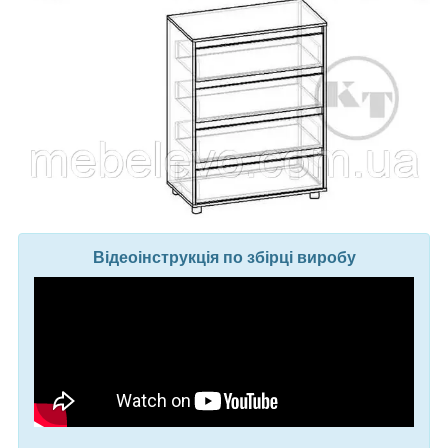
Відеоінструкція по збірці виробу