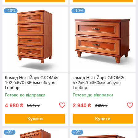
–10%
–10%
Комод Нью-Йорк GKOM4s
комод Нью-Йорк GKOM2s
1022х670х360мм яблуня
572х670х360мм яблуня
Гербор
Гербор
Готово до відправки
Готово до відправки
4 980
2 940
₴
₴
5 540 ₴
3 250 ₴
Купити
Купити
–9%
–9%