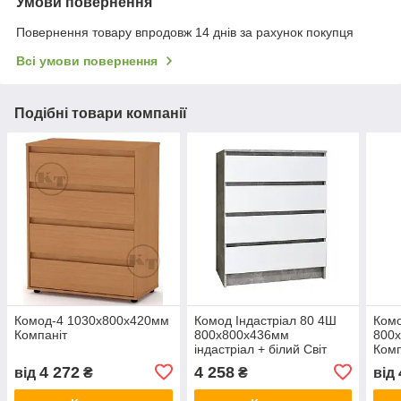
Умови повернення
Повернення товару впродовж 14 днів за рахунок покупця
Всі умови повернення
Подібні товари компанії
Комод-4 1030х800х420мм
Комод Індастріал 80 4Ш
Ком
Компаніт
800х800х436мм
800
індастріал + білий Світ
Комп
Меблів
4 272
4 258
від
₴
₴
від