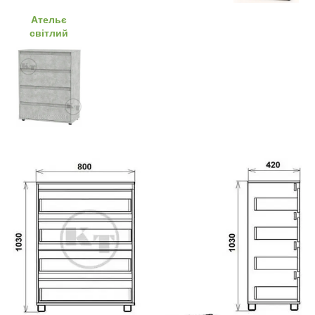
Ательє
світлий