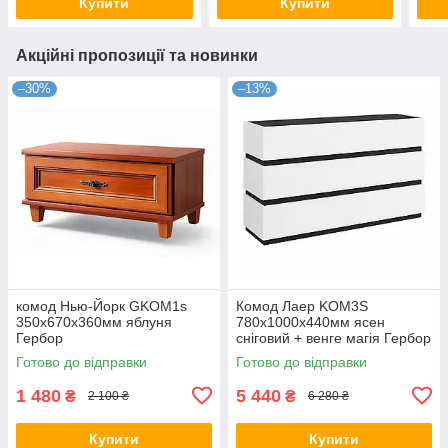
Купити
Купити
Акційні пропозиції та новинки
–30%
–13%
комод Нью-Йорк GKOM1s
Комод Лаер KOM3S
350х670х360мм яблуня
780х1000х440мм ясен
Гербор
сніговий + венге магія Гербор
Готово до відправки
Готово до відправки
1 480
5 440
₴
₴
2 100 ₴
6 280 ₴
Купити
Купити