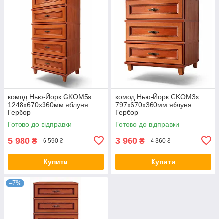
комод Нью-Йорк GKOM5s
комод Нью-Йорк GKOM3s
1248х670х360мм яблуня
797х670х360мм яблуня
Гербор
Гербор
Готово до відправки
Готово до відправки
5 980
3 960
₴
₴
6 590 ₴
4 360 ₴
Купити
Купити
–7%