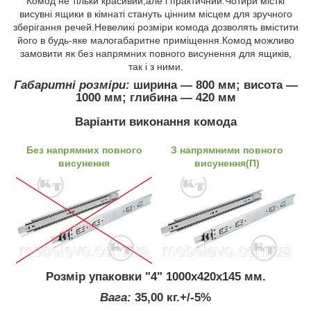
Комод не тільки красивий,але і практичний.Чотири місткі
висувні ящики в кімнаті стануть цінним місцем для зручного
зберігання речей.Невеликі розміри комода дозволять вмістити
його в будь-яке малогабаритне приміщення.Комод можливо
замовити як без напрямних повного висунення для ящиків,
так і з ними.
Габаритні розміри:
ширина ― 800 мм; висота ―
1000 мм; глибина ― 420 мм
Варіанти виконання комода
Без напрямних повного
З напрямними повного
висунення
висунення(П)
Розмір упаковки "4" 1000х420х145 мм.
Вага:
35,00 кг.+/-5%