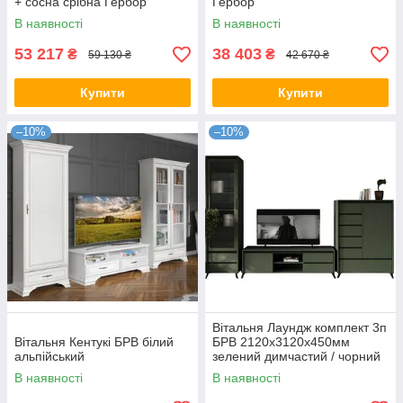
+ сосна срібна Гербор
Гербор
В наявності
В наявності
53 217
38 403
₴
₴
59 130 ₴
42 670 ₴
Купити
Купити
–10%
–10%
Вітальня Лаундж комплект 3п
Вітальня Кентукі БРВ білий
БРВ 2120х3120х450мм
альпійський
зелений димчастий / чорний
В наявності
В наявності