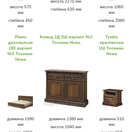
висота 2270 мм
висота 570
висота 1060
глибина 630 мм
мм
мм
глибина 450
глибина 2080
мм
мм
Ліжко
Комод 2Д 2Ш варіант №2
Тумба
двоспальне
Тоскана-Нова
приліжкова
180 варіант
1Ш Тоскана-
№2 Тоскана-
Нова
Нова
довжина 1990
довжина 1380 мм
довжина 510
мм
мм
висота 1040 мм