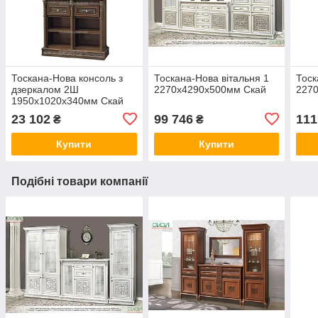
Тоскана-Нова консоль з
Тоскана-Нова вітальня 1
Тоск
дзеркалом 2Ш
2270х4290х500мм Скай
227
1950х1020х340мм Скай
23 102
99 746
111
₴
₴
Купити
Купити
Подібні товари компанії