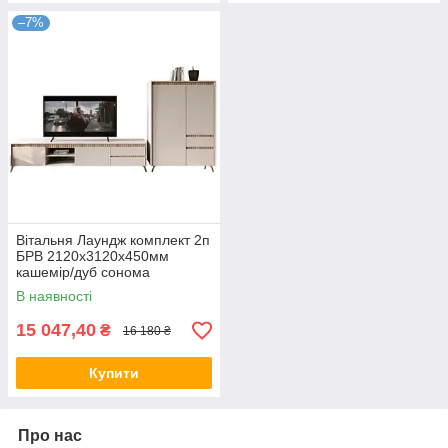
–7%
Вітальня Лаундж комплект 2п
БРВ 2120х3120х450мм
кашемір/дуб сонома
В наявності
15 047,40
₴
16 180 ₴
Купити
Про нас