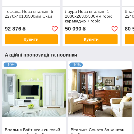
Тоскана-Нова вітальня 5
Лаура Нова вітальня 1
Віта
2270х4010х500мм Скай
2080х2630х500мм горіх
224
караваджо + горіх
лунгарно Скай
92 876
50 090
80 
₴
₴
Купити
Купити
Акційні пропозиції та новинки
–10%
–10%
Вітальня Вайт ясен сніговий
Вітальня Соната 3п каштан