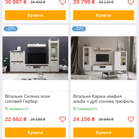
30 987
29 799
₴
₴
34 430 ₴
33 110 ₴
Купити
Купити
–10%
–10%
Вітальня Селена ясен
Вітальня Каріна німфея
сніговий Гербор
альба + дуб сонома трюфель
В наявності
В наявності
22 662
24 156
₴
₴
25 180 ₴
26 840 ₴
Купити
Купити