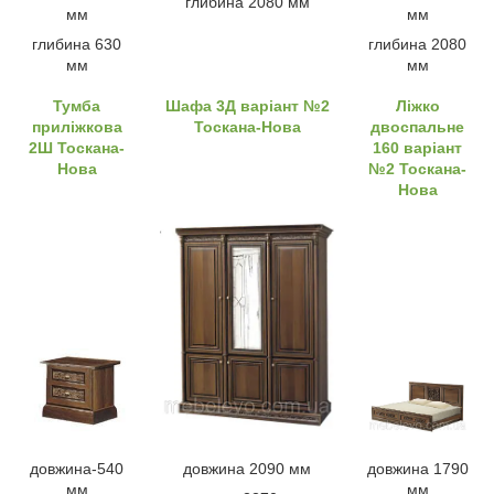
глибина 2080 мм
мм
мм
глибина 630
глибина 2080
мм
мм
Тумба
Шафа 3Д варіант №2
Ліжко
приліжкова
Тоскана-Нова
двоспальне
2Ш Тоскана-
160 варіант
Нова
№2 Тоскана-
Нова
довжина-540
довжина 2090 мм
довжина 1790
мм
мм