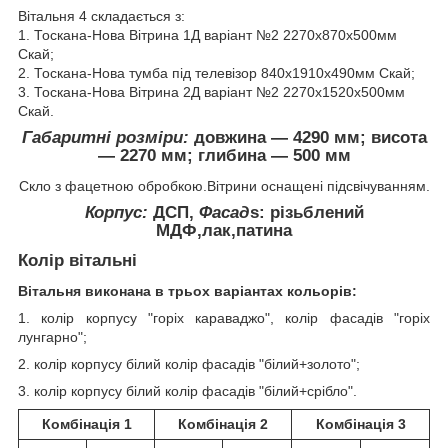
Вітальня 4 складається з:
1. Тоскана-Нова Вітрина 1Д варіант №2 2270х870х500мм
Скай;
2. Тоскана-Нова тумба під телевізор 840х1910х490мм Скай;
3. Тоскана-Нова Вітрина 2Д варіант №2 2270х1520х500мм
Скай.
Габаритні розміри:
довжина ― 4290 мм; висота
― 2270 мм; глибина ― 500 мм
Скло з фацетною обробкою.Вітрини оснащені підсвічуванням.
Корпус:
ДСП,
Фасад
s
: різьблений
МДФ,лак,патина
Колір вітальні
Вітальня виконана в трьох варіантах кольорів:
1. колір корпусу "горіх караваджо", колір фасадів "горіх
лунгарно";
2. колір корпусу білий колір фасадів "білий+золото";
3. колір корпусу білий колір фасадів "білий+срібло".
Комбінація 1
Комбінація 2
Комбінація 3