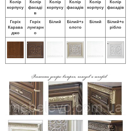
Колір
Колір
Колір
Колір
Колір
Колір
корпусу
фасаді
корпусу
фасадів
корпусу
фасадів
в
Горіх
Горіх
Білий
Білий+з
Білий
Білий+с
Карава
лунгарн
олото
рібло
джо
о