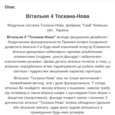
Опис
Вітальня 4 Тоскана-Нова
Модульна система Тоскана-Нова, фабрика "Скай" Київська
обл., Україна
Вітальня 4 "Тоскана-Нова"
володіє вишуканим дизайном і
бездоганним функціональністю.Приємні колірні поєднання
дозволять вписати її в будь-який класичний інтер'єр.Елементи
вітальні декоровані неймовірно гарними різьбленими
елементами (подіуми, цоколі,фасади) і забезпечені
елегантними ручками.
Цікава деталь вітальні полягає в тому, у
вітринах передбачена м'яке підсвічування,це робить меблі ще
світліше і підкреслює вишуканий характер гарнітура.
Вітальня "Тоскана-Нова" має не тільки витончений і
привабливий вигляд, але і дуже функціональна. У складі
вітальні Ви знайдете: високу вітрину з ящиками, широку тумбу
під телевізор,а також вітрину-шафа з шухлядами.Скло вітрин з
фацетом (загартоване), фасади покриті лаком і патиною.З
допомогою вітальні "Тоскана-Нова" можна обладнати їдальню
або вітальню кімнату, адже вона чудово впишеться в
приміщення будь-яких розмірів
.