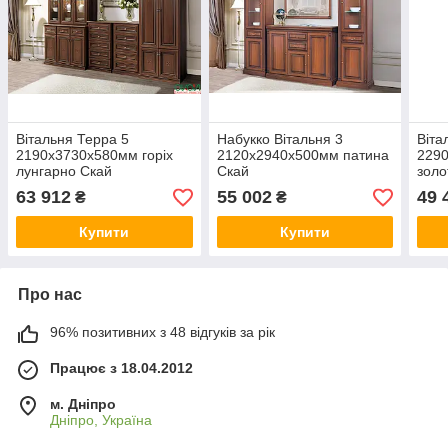
Вітальня Терра 5
Набукко Вітальня 3
Віта
2190х3730х580мм горіх
2120х2940х500мм патина
2290
лунгарно Скай
Скай
золо
63 912
55 002
49 
₴
₴
Купити
Купити
Про нас
96% позитивних з 48 відгуків за рік
Працює з 18.04.2012
м. Дніпро
Дніпро, Україна