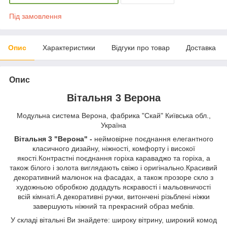
Під замовлення
Опис
Характеристики
Відгуки про товар
Доставка
Опис
Вітальня 3 Верона
Модульна система Верона, фабрика "Скай" Київська обл.,
Україна
Вітальня 3 "Верона" -
неймовірне поєднання елегантного
класичного дизайну, ніжності, комфорту і високої
якості.Контрастні поєднання горіха караваджо та горіха, а
також білого і золота виглядають свіжо і оригінально.Красивий
декоративний малюнок на фасадах, а також прозоре скло з
художньою обробкою додадуть яскравості і мальовничості
всій кімнаті.А декоративні ручки, витончені різьблені ніжки
завершують ніжний та прекрасний образ меблів.
У складі вітальні Ви знайдете: широку вітрину, широкий комод