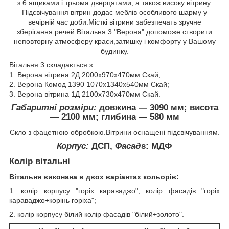
з 6 ящиками і трьома дверцятами, а також високу вітрину.
Підсвічування вітрин додає меблів особливого шарму у
вечірній час доби.Місткі вітрини забезпечать зручне
зберігання речей.Вітальня 3 "Верона" допоможе створити
неповторну атмосферу краси,затишку і комфорту у Вашому
будинку.
Вітальня 3 складається з:
1. Верона вітрина 2Д 2000х970х470мм Скай;
2. Верона Комод 1390 1070х1340х540мм Скай;
3. Верона вітрина 1Д 2100х730х470мм Скай.
Габаритні розміри:
довжина ― 3090 мм; висота
― 2100 мм; глибина ― 580 мм
Скло з фацетною обробкою.Вітрини оснащені підсвічуванням.
Корпус:
ДСП,
Фасад
s
: МДФ
Колір вітальні
Вітальня виконана в двох варіантах кольорів:
1. колір корпусу "горіх караваджо", колір фасадів "горіх
караваджо+корінь горіха";
2. колір корпусу білий колір фасадів "білий+золото".