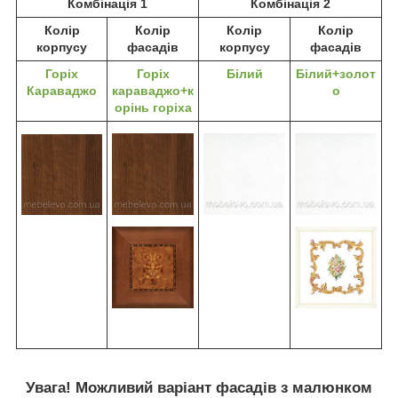
Комбінація 1
Комбінація 2
Колір
Колір
Колір
Колір
корпусу
фасадів
корпусу
фасадів
Горіх
Горіх
Білий
Білий+золот
Караваджо
караваджо+к
о
орінь горіха
Увага! Можливий варіант фасадів з малюнком