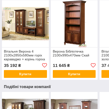
Вітальня Верона 4
Верона Бібліотечка
Віта
2100х2850х580мм горіх
2100х990х470мм Скай
2100
караваджо + корінь горіха
золо
Скай
35 192
11 645
37 
₴
₴
Купити
Купити
Подібні товари компанії