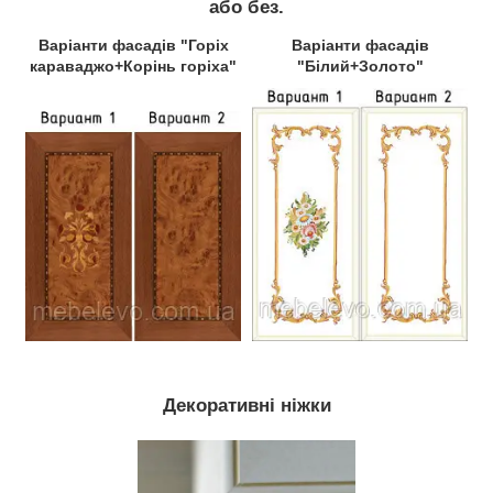
або без.
Варіанти фасадів "Горіх
Варіанти фасадів
караваджо+Корінь горіха"
"Білий+Золото"
Декоративні ніжки