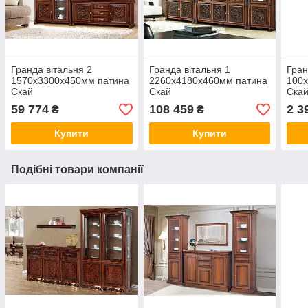
Гранда вітальня 2
Гранда вітальня 1
Гран
1570х3300х450мм патина
2260х4180х460мм патина
100
Скай
Скай
Ска
59 774
108 459
2 3
₴
₴
Купити
Купити
Подібні товари компанії