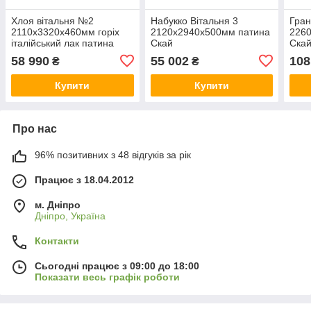
Хлоя вітальня №2
Набукко Вітальня 3
Гран
2110х3320х460мм горіх
2120х2940х500мм патина
226
італійський лак патина
Скай
Ска
58 990
55 002
108
₴
₴
Купити
Купити
Про нас
96% позитивних з 48 відгуків за рік
Працює з 18.04.2012
м. Дніпро
Дніпро, Україна
Контакти
Сьогодні працює з 09:00 до 18:00
Показати весь графік роботи