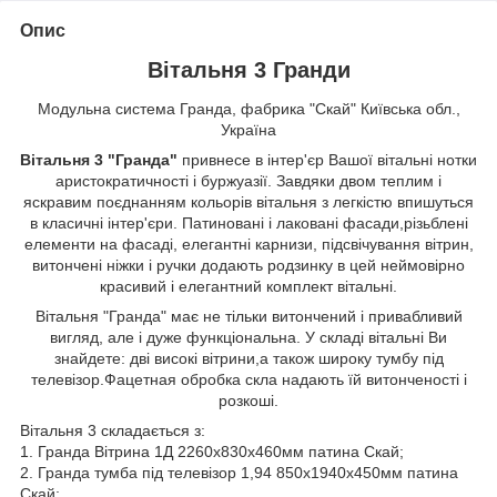
Опис
Вітальня 3 Гранди
Модульна система Гранда, фабрика "Скай" Київська обл.,
Україна
Вітальня 3 "Гранда"
привнесе в інтер'єр Вашої вітальні нотки
аристократичності і буржуазії. Завдяки двом теплим і
яскравим поєднанням кольорів вітальня з легкістю впишуться
в класичні інтер'єри. Патиновані і лаковані фасади,різьблені
елементи на фасаді, елегантні карнизи, підсвічування вітрин,
витончені ніжки і ручки додають родзинку в цей неймовірно
красивий і елегантний комплект вітальні.
Вітальня "Гранда" має не тільки витончений і привабливий
вигляд, але і дуже функціональна. У складі вітальні Ви
знайдете: дві високі вітрини,а також широку тумбу під
телевізор.Фацетная обробка скла надають їй витонченості і
розкоші.
Вітальня 3 складається з:
1. Гранда Вітрина 1Д 2260х830х460мм патина Скай;
2. Гранда тумба під телевізор 1,94 850х1940х450мм патина
Скай;