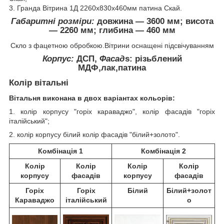
3. Гранда Вітрина 1Д 2260х830х460мм патина Скай.
Габаритні розміри:
довжина ― 3600 мм; висота
― 2260 мм; глибина ― 460 мм
Скло з фацетною обробкою.Вітрини оснащені підсвічуванням
Корпус:
ДСП,
Фасад
s
: різьблений
МДФ,лак,патина
Колір вітальні
Вітальня виконана в двох варіантах кольорів:
1. колір корпусу "горіх караваджо", колір фасадів "горіх
італійський";
2. колір корпусу білий колір фасадів "білий+золото".
Комбінація 1
Комбінація 2
Колір
Колір
Колір
Колір
корпусу
фасадів
корпусу
фасадів
Горіх
Горіх
Білий
Білий+золот
Караваджо
італійський
о