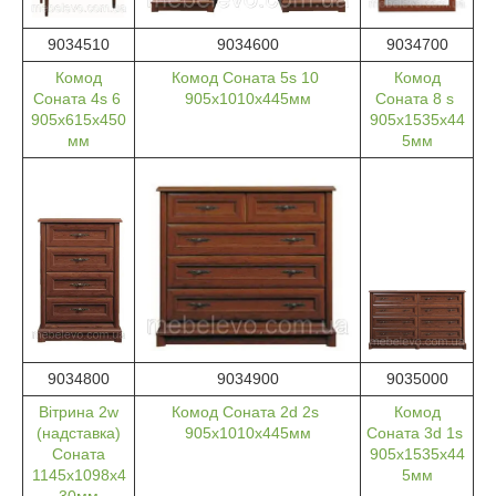
9034510
9034600
9034700
Комод
Комод Соната 5s 10
Комод
Соната 4s 6
905х1010х445мм
Соната 8 s
905х615х450
905х1535х44
мм
5мм
9034800
9034900
9035000
Вітрина 2w
Комод Соната 2d 2s
Комод
(надставка)
905х1010х445мм
Соната 3d 1s
Соната
905х1535х44
1145х1098х4
5мм