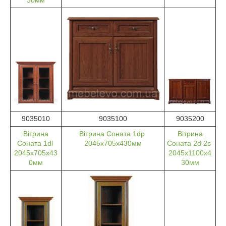
30мм
9035010
9035100
9035200
Вітрина
Вітрина Соната 1dp
Вітрина
Соната 1dl
2045х705х430мм
Соната 2d 2s
2045х705х43
2045х1100х4
0мм
30мм