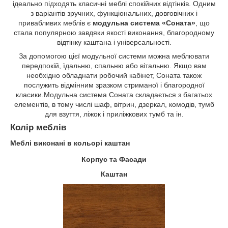
ідеально підходять класичні меблі спокійних відтінків. Одним
з варіантів зручних, функціональних, довговічних і
привабливих меблів є
модульна система «Соната»
, що
стала популярною завдяки якості виконання, благородному
відтінку каштана і універсальності.
За допомогою цієї модульної системи можна меблювати
передпокій, їдальню, спальню або вітальню. Якщо вам
необхідно обладнати робочий кабінет, Соната також
послужить відмінним зразком стриманої і благородної
класики.Модульна система Соната складається з багатьох
елементів, в тому числі шаф, вітрин, дзеркал, комодів, тумб
для взуття, ліжок і приліжкових тумб та ін.
Колір меблів
Меблі виконані в кольорі каштан
Корпус та Фасади
Каштан