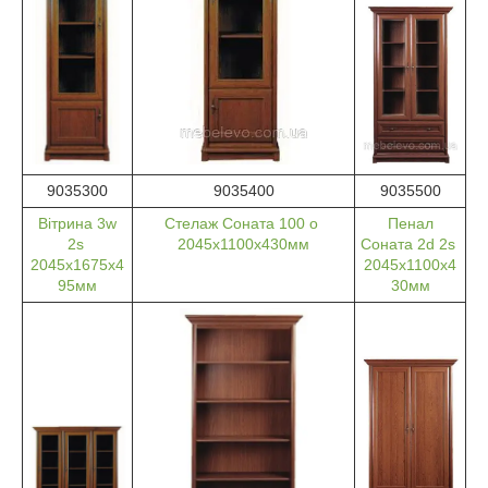
9035300
9035400
9035500
Вітрина 3w
Стелаж Соната 100 о
Пенал
2s
2045х1100х430мм
Соната 2d 2s
2045х1675х4
2045х1100х4
95мм
30мм