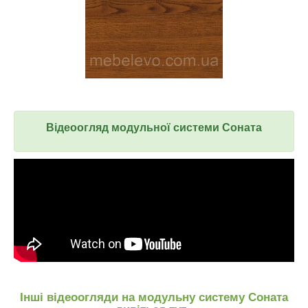
Відеоогляд модульної системи Соната
Інші відеоогляди на модульну систему Соната