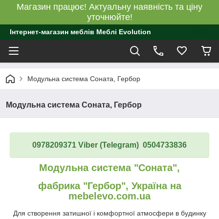
Магазин працює! Актуальну наявність та ціну
уточнюйте!
Інтернет-магазин меблів Меблі Evolution
Модульна система Соната, Гербор
Модульна система Соната, Гербор
0978209371 Viber (Telegram) 0504733836
Модульна система "Соната",
фабрика "Гербор", Україна на
mebelevo.com.ua
Для створення затишної і комфортної атмосфери в будинку