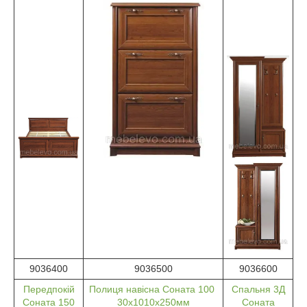
9036400
9036500
9036600
Передпокій
Полиця навісна Соната 100
Спальня 3Д
Соната 150
30х1010х250мм
Соната