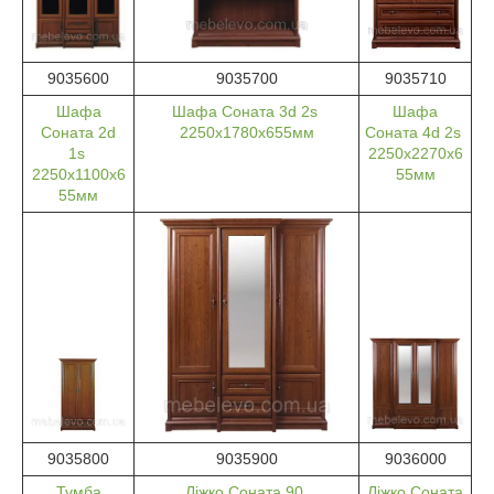
9035600
9035700
9035710
Шафа
Шафа Соната 3d 2s
Шафа
Соната 2d
2250х1780х655мм
Соната 4d 2s
1s
2250х2270х6
2250х1100х6
55мм
55мм
9035800
9035900
9036000
Тумба
Ліжко Соната 90
Ліжко Соната