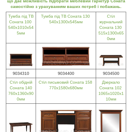
що дає можливість підібрати меблевий гарнітур Соната
самостійно з урахуванням ваших потреб і побажань.
Тумба під ТВ
Тумба під ТВ Соната 130
Стіл
Соната 100
540х1300х545мм
журнальний
540х1010х54
Соната 130
5мм
515х1300х65
0мм
9034310
9034400
9034500
Стіл обідній
Стіл письмовий Соната 158
Дзеркало
Соната 140
770х1580х680мм
Соната 102
760х1360х90
1065х1020х1
0мм
10мм