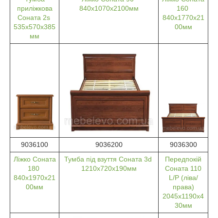
приліжкова
840х1070х2100мм
160
Соната 2s
840х1770х21
535х570х385
00мм
мм
9036100
9036200
9036300
Ліжко Соната
Тумба під взуття Соната 3d
Передпокій
180
1210х720х190мм
Соната 110
840х1970х21
L/P (ліва/
00мм
права)
2045х1190х4
30мм