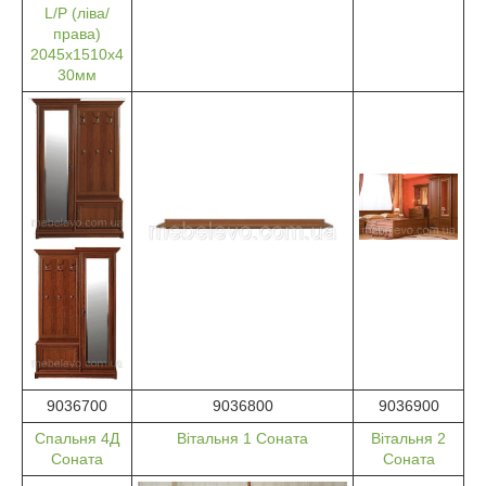
L/P (ліва/
права)
2045х1510х4
30мм
9036700
9036800
9036900
Спальня 4Д
Вітальня 1 Соната
Вітальня 2
Соната
Соната