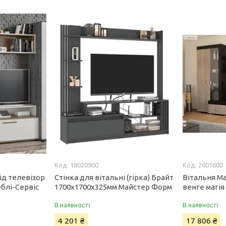
18020900
2001600
ід телевізор
Стінка для вітальні (гірка) Брайт
Вітальня М
блі-Сервіс
1700х1700х325мм Майстер Форм
венге магія
В наявності
В наявності
4 201 ₴
17 806 ₴