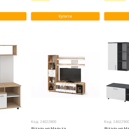
Купити
24022800
2402290
Вітальня Мальта
Вітальня М