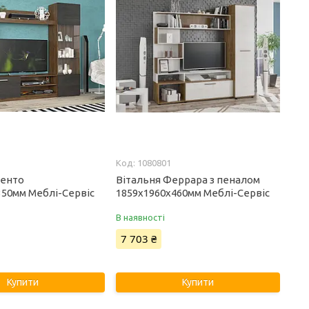
1080801
ренто
Вітальня Феррара з пеналом
350мм Меблі-Сервіс
1859х1960х460мм Меблі-Сервіс
В наявності
7 703 ₴
Купити
Купити