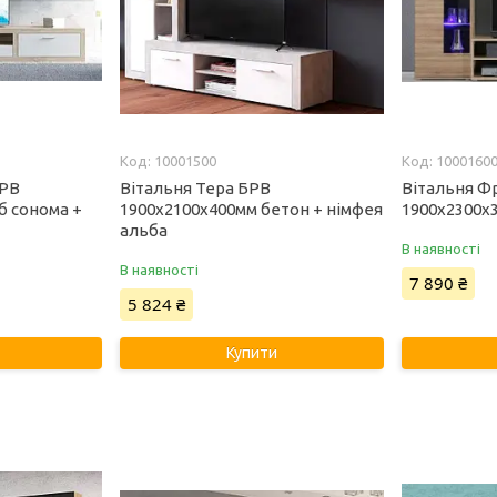
10001500
1000160
БРВ
Вітальня Тера БРВ
Вітальня Ф
б сонома +
1900x2100x400мм бетон + німфея
1900х2300х
альба
В наявності
В наявності
7 890 ₴
5 824 ₴
Купити