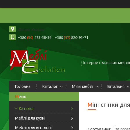
Дніпро, Україна
+380
(50)
473-38-36
+380
(97)
820-93-71
Інтернет-магазин меблів
Головна
Каталог
М'які меблі
Вітальня
Міні-стінки дл
Каталог
Меблі для кухні
Меблі для вітальні