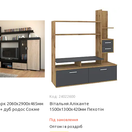
24022600
арк 2060х2900х465мм
Вітальня Аліканте
 + дуб родос Сокме
1500х1300х420мм Пехотін
Під замовлення
Оптом і в роздріб