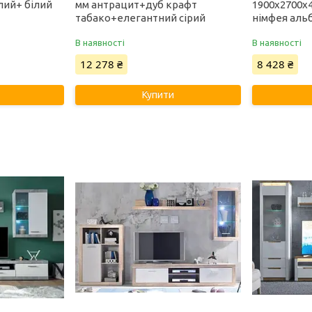
лий+ білий
мм антрацит+дуб крафт
1900х2700х4
табако+елегантний сірий
німфея аль
В наявності
В наявності
12 278 ₴
8 428 ₴
Купити