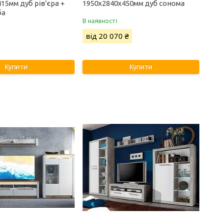
15мм дуб рів'єра +
1950х2840х450мм дуб сонома
ба
В наявності
від 20 070 ₴
Купити
Купити