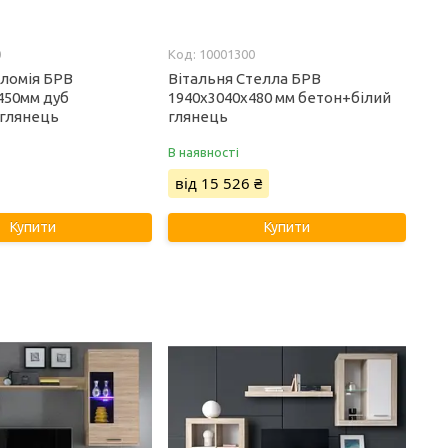
0
10001300
оломія БРВ
Вітальня Стелла БРВ
450мм дуб
1940х3040х480 мм бетон+білий
 глянець
глянець
В наявності
від 15 526 ₴
Купити
Купити