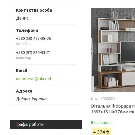
Денис
+380 (50) 473-38-36
Vodafon
+380 (97) 820-93-71
Київстар
mebelevo@ukr.net
Дніпро, Україна
1080901
Вітальня Феррара п
1693х1514х376мм Ме
В наявності
Графік роботи
4 374 ₴