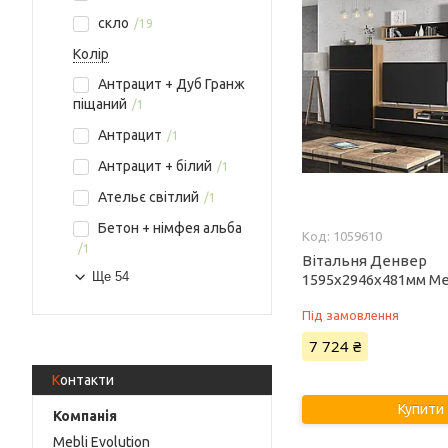
скло
19
Колір
Антрацит + Дуб Гранж
піщаний
1
Антрацит
1
Антрацит + білий
1
Ательє світлий
1
Бетон + німфея альба
1059610
1
Вітальня Денвер
Ще 54
1595х2946х481мм Ме
Під замовлення
7 724 ₴
Контакти
Купити
Mebli Evolution