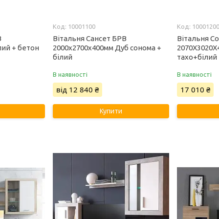
10001100
1000120
В
Вітальня Сансет БРВ
Вітальня С
лий + бетон
2000x2700x400мм Дуб сонома +
2070Х3020Х
білий
тахо+білий
В наявності
В наявності
від 12 840 ₴
17 010 ₴
Купити