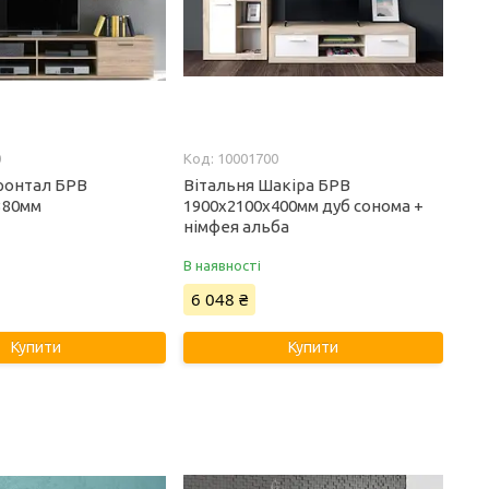
0
10001700
ронтал БРВ
Вітальня Шакіра БРВ
380мм
1900x2100x400мм дуб сонома +
німфея альба
В наявності
6 048 ₴
Купити
Купити