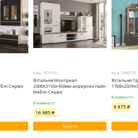
1072101
1080701
Вітальня Монтреал
Вітальня Т
блі-Сервіс
2000х3150х450мм андерсон пайн
1768х2039х
Меблі-Сервіс
В наявності
В наявності
6 875 ₴
16 985 ₴
Купити