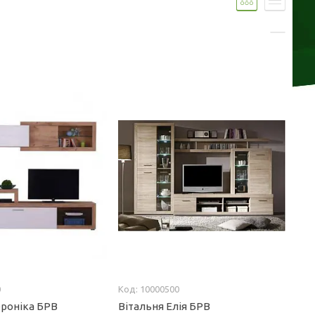
0
10000500
ероніка БРВ
Вітальня Елія БРВ