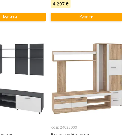
4 297 ₴
Купити
Купити
0
24023000
арсель
Вітальня Неаполь