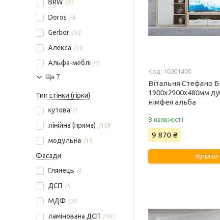
BRW
21
Doros
4
Gerbor
62
Алекса
10
Альфа-меблі
2
10001400
Ще 7
Вітальня Стефано 
1900х2900х480мм ду
Тип стінки (гірки)
німфея альба
кутова
1
В наявності
лінійна (пряма)
169
9 870 ₴
модульна
15
Фасади
Купити
Глянець
1
ДСП
5
МДФ
20
ламінована ДСП
161